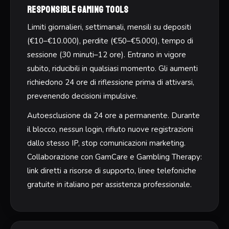
Responsible Gaming Tools
Limiti giornalieri, settimanali, mensili su depositi
(€10–€10.000), perdite (€50–€5.000), tempo di
sessione (30 minuti–12 ore). Entrano in vigore
subito, riducibili in qualsiasi momento. Gli aumenti
richiedono 24 ore di riflessione prima di attivarsi,
prevenendo decisioni impulsive.
Autoesclusione da 24 ore a permanente. Durante
il blocco, nessun login, rifiuto nuove registrazioni
dallo stesso IP, stop comunicazioni marketing.
Collaborazione con GamCare e Gambling Therapy:
link diretti a risorse di supporto, linee telefoniche
gratuite in italiano per assistenza professionale.