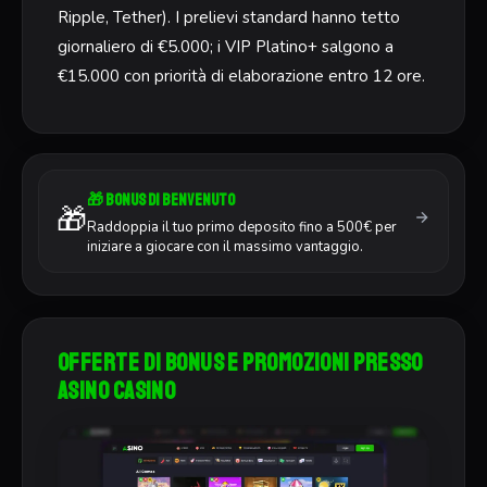
Ripple, Tether). I prelievi standard hanno tetto
giornaliero di €5.000; i VIP Platino+ salgono a
€15.000 con priorità di elaborazione entro 12 ore.
🎁 Bonus di Benvenuto
🎁
Raddoppia il tuo primo deposito fino a 500€ per
iniziare a giocare con il massimo vantaggio.
Offerte di Bonus e Promozioni presso
Asino Casino