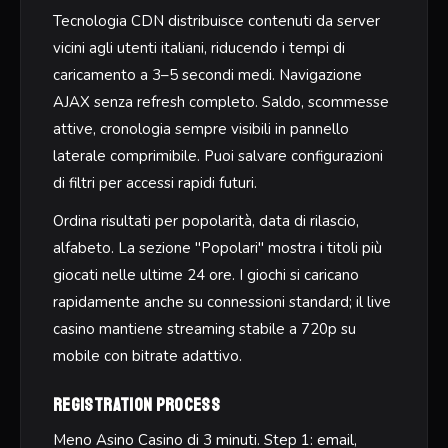
Tecnologia CDN distribuisce contenuti da server
vicini agli utenti italiani, riducendo i tempi di
caricamento a 3–5 secondi medi. Navigazione
AJAX senza refresh completo. Saldo, scommesse
attive, cronologia sempre visibili in pannello
laterale comprimibile. Puoi salvare configurazioni
di filtri per accessi rapidi futuri.
Ordina risultati per popolarità, data di rilascio,
alfabeto. La sezione "Popolari" mostra i titoli più
giocati nelle ultime 24 ore. I giochi si caricano
rapidamente anche su connessioni standard; il live
casino mantiene streaming stabile a 720p su
mobile con bitrate adattivo.
Registration Process
Meno Asino Casino di 3 minuti. Step 1: email,