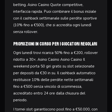
betting. Asino Casino Quote competitive,
interfaccia rapida. Puoi combinare il bonus iniziale
con il cashback settimanale sulle perdite sportive
(10% fino a €500), che si accredita ogni lunedì
senza rollover.
Promozioni in Corso per i Giocatori Regolari
Ogni lunedì trovi ricarica 50% fino a €200, rollover
ridotto a 30×. Asino Casino Asino Casino Il
weekend porta 50 giri gratis su slot selezionate
per depositi da €30 in su. Il cashback automatico
restituisce 10% delle perdite nette settimanali
fino a €500 senza vincolo di scommessa,
accreditato entro 24 ore dalla chiusura del
periodo.
I tornei slot garantiscono pool fino a €50.000, con