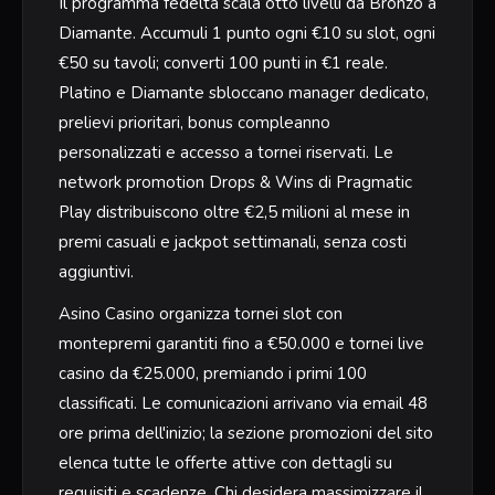
Il programma fedeltà scala otto livelli da Bronzo a
Diamante. Accumuli 1 punto ogni €10 su slot, ogni
€50 su tavoli; converti 100 punti in €1 reale.
Platino e Diamante sbloccano manager dedicato,
prelievi prioritari, bonus compleanno
personalizzati e accesso a tornei riservati. Le
network promotion Drops & Wins di Pragmatic
Play distribuiscono oltre €2,5 milioni al mese in
premi casuali e jackpot settimanali, senza costi
aggiuntivi.
Asino Casino organizza tornei slot con
montepremi garantiti fino a €50.000 e tornei live
casino da €25.000, premiando i primi 100
classificati. Le comunicazioni arrivano via email 48
ore prima dell'inizio; la sezione promozioni del sito
elenca tutte le offerte attive con dettagli su
requisiti e scadenze. Chi desidera massimizzare il