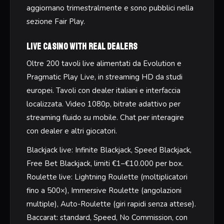
aggiornano trimestralmente e sono pubblici nella
sezione Fair Play.
Live Casino with Real Dealers
Oltre 200 tavoli live alimentati da Evolution e
Pragmatic Play Live, in streaming HD da studi
europei. Tavoli con dealer italiani e interfaccia
localizzata. Video 1080p, bitrate adattivo per
streaming fluido su mobile. Chat per interagire
con dealer e altri giocatori.
Blackjack live: Infinite Blackjack, Speed Blackjack,
Free Bet Blackjack, limiti €1–€10.000 per box.
Roulette live: Lightning Roulette (moltiplicatori
fino a 500×), Immersive Roulette (angolazioni
multiple), Auto-Roulette (giri rapidi senza attese).
Baccarat: standard, Speed, No Commission, con