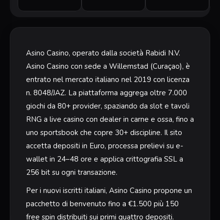
Asino Casino, operato dalla società Rabidi N.V.
Asino Casino con sede a Willemstad (Curaçao), è
entrato nel mercato italiano nel 2019 con licenza
n. 8048/JAZ. La piattaforma aggrega oltre 7.000
giochi da 80+ provider, spaziando da slot e tavoli
RNG a live casino con dealer in carne e ossa, fino a
uno sportsbook che copre 30+ discipline. Il sito
accetta depositi in Euro, processa prelievi su e-
wallet in 24–48 ore e applica crittografia SSL a
256 bit su ogni transazione.
Per i nuovi iscritti italiani, Asino Casino propone un
pacchetto di benvenuto fino a €1.500 più 150
free spin distribuiti sui primi quattro depositi.