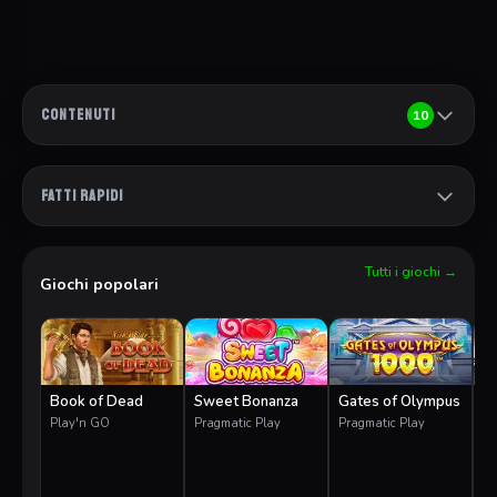
CONTENUTI
10
FATTI RAPIDI
Tutti i giochi →
Giochi popolari
Book of Dead
Sweet Bonanza
Gates of Olympus
B
Play'n GO
Pragmatic Play
Pragmatic Play
Pr