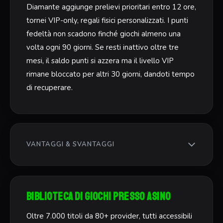
Diamante aggiunge prelievi prioritari entro 12 ore,
tornei VIP-only, regali fisici personalizzati. I punti
fedeltà non scadono finché giochi almeno una
volta ogni 90 giorni. Se resti inattivo oltre tre
mesi, il saldo punti si azzera ma il livello VIP
rimane bloccato per altri 30 giorni, dandoti tempo
di recuperare.
VANTAGGI & SVANTAGGI
VANTAGGI
Ampia selezione di oltre 3500 giochi di alta qualità.
Biblioteca di Giochi presso Asino
Programma VIP con ricompense esclusive per i
giocatori fedeli.
Oltre 7.000 titoli da 80+ provider, tutti accessibili