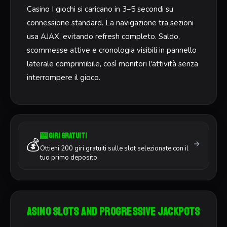
Casino I giochi si caricano in 3–5 secondi su
connessione standard. La navigazione tra sezioni
usa AJAX, evitando refresh completo. Saldo,
scommesse attive e cronologia visibili in pannello
laterale comprimibile, così monitori l'attività senza
interrompere il gioco.
🎰 Giri Gratuiti
💰
Ottieni 200 giri gratuiti sulle slot selezionate con il
tuo primo deposito.
Asino Slots and Progressive Jackpots