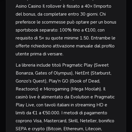
Asino Casino Il rollover è fissato a 40× l'importo
del bonus, da completare entro 30 giorni. Chi
preferisce le scommesse può optare per un bonus
sportsbook separato: 100% fino a €100, con
requisito di 5× su quote minime 1.50. Entrambe le
offerte richiedono attivazione manuale dal profilo
utente prima di versare.
La libreria include titoli Pragmatic Play (Sweet
Bonanza, Gates of Olympus), NetEnt (Starburst,
Gonzo's Quest), Play'n GO (Book of Dead,
Reactoonz) e Microgaming (Mega Moolah). Il
casinò live è alimentato da Evolution e Pragmatic
Play Live, con tavoli italiani in streaming HD e
limiti da €1 a €50.000. I metodi di pagamento
coprono Visa, Mastercard, Skrill, Neteller, bonifico
SEPA e crypto (Bitcoin, Ethereum, Litecoin,