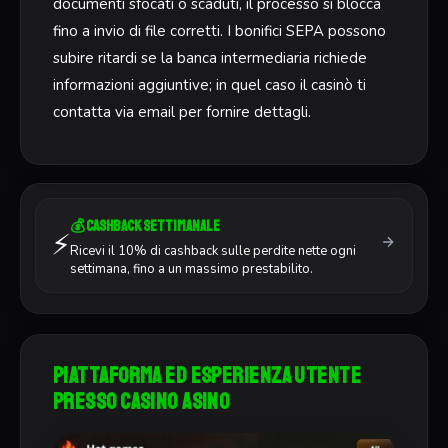
documenti sfocati o scaduti, il processo si blocca
fino a invio di file corretti. I bonifici SEPA possono
subire ritardi se la banca intermediaria richiede
informazioni aggiuntive; in quel caso il casinò ti
contatta via email per fornire dettagli.
💰 Cashback Settimanale
⚡
Ricevi il 10% di cashback sulle perdite nette ogni
settimana, fino a un massimo prestabilito.
Piattaforma ed Esperienza Utente
presso Casino Asino