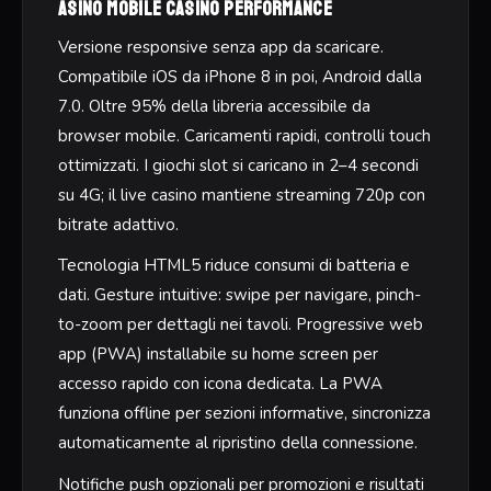
Asino Mobile Casino Performance
Versione responsive senza app da scaricare.
Compatibile iOS da iPhone 8 in poi, Android dalla
7.0. Oltre 95% della libreria accessibile da
browser mobile. Caricamenti rapidi, controlli touch
ottimizzati. I giochi slot si caricano in 2–4 secondi
su 4G; il live casino mantiene streaming 720p con
bitrate adattivo.
Tecnologia HTML5 riduce consumi di batteria e
dati. Gesture intuitive: swipe per navigare, pinch-
to-zoom per dettagli nei tavoli. Progressive web
app (PWA) installabile su home screen per
accesso rapido con icona dedicata. La PWA
funziona offline per sezioni informative, sincronizza
automaticamente al ripristino della connessione.
Notifiche push opzionali per promozioni e risultati