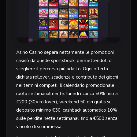
Asino Casino separa nettamente le promozioni
casinò da quelle sportsbook, permettendoti di
scegliere il percorso più adatto. Ogni offerta
dichiara rollover, scadenza e contributo dei giochi
nei termini completi. Il calendario promozionale
ruota settimanalmente: lunedì ricarica 50% fino a
€200 (30× rollover), weekend 50 giri gratis su
deposito minimo €30, cashback automatico 10%
sulle perdite nette settimanali fino a €500 senza
vincolo di scommessa.