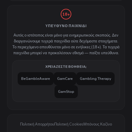
18+
ΥΠΕΎΘΥΝΟ ΠΑΙΧΝΊΔΙ
Αυτός ο ιστότοπος είναι μόνο για ενημερωτικούς σκοπούς. Δεν
διοργανώνουμε τυχερά παιχνίδια ούτε δεχόμαστε στοιχήματα.
Το περιεχόμενο απευθύνεται μόνο σε ενήλικες (18+). Τα τυχερά
παιχνίδια μπορεί να προκαλέσουν εθισμό — παίξτε υπεύθυνα.
ΧΡΕΙΆΖΕΣΤΕ ΒΟΉΘΕΙΑ;
BeGambleAware
GamCare
Gambling Therapy
GamStop
Πολιτική Απορρήτου
Πολιτική Cookies
Μπόνους Καζίνο