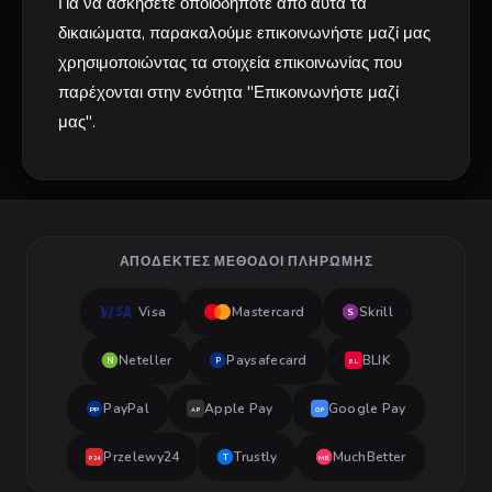
Για να ασκήσετε οποιοδήποτε από αυτά τα
δικαιώματα, παρακαλούμε επικοινωνήστε μαζί μας
χρησιμοποιώντας τα στοιχεία επικοινωνίας που
παρέχονται στην ενότητα "Επικοινωνήστε μαζί
μας".
ΑΠΟΔΕΚΤΈΣ ΜΈΘΟΔΟΙ ΠΛΗΡΩΜΉΣ
Visa
Mastercard
Skrill
S
Neteller
Paysafecard
BLIK
N
P
BL
PayPal
Apple Pay
Google Pay
PP
AP
GP
Przelewy24
Trustly
MuchBetter
T
MB
P24