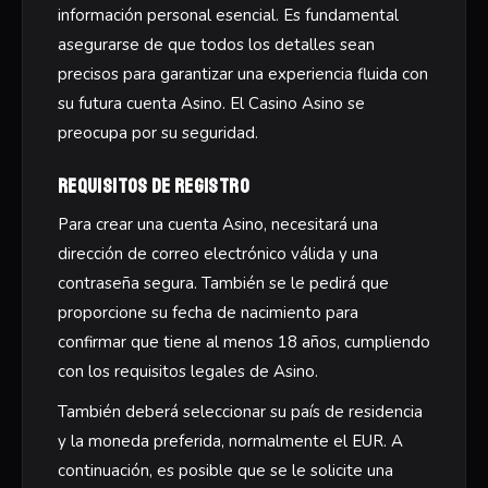
información personal esencial. Es fundamental
asegurarse de que todos los detalles sean
precisos para garantizar una experiencia fluida con
su futura cuenta Asino. El Casino Asino se
preocupa por su seguridad.
Requisitos de Registro
Para crear una cuenta Asino, necesitará una
dirección de correo electrónico válida y una
contraseña segura. También se le pedirá que
proporcione su fecha de nacimiento para
confirmar que tiene al menos 18 años, cumpliendo
con los requisitos legales de Asino.
También deberá seleccionar su país de residencia
y la moneda preferida, normalmente el EUR. A
continuación, es posible que se le solicite una