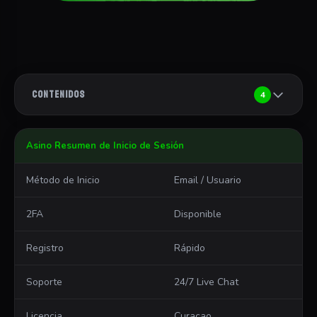
CONTENIDOS
4
Asino Resumen de Inicio de Sesión
Método de Inicio
Email / Usuario
2FA
Disponible
Registro
Rápido
Soporte
24/7 Live Chat
Licencia
Curaçao