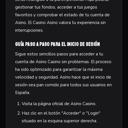
gestionar tus fondos, acceder a tus juegos
favoritos y comprobar el estado de tu cuenta de
Asino. El Casino Asino valora tu experiencia sin
interrupciones.
Guía Paso a Paso para el Inicio de Sesión
Sigue estos sencillos pasos para acceder a tu
cuenta de Asino Casino sin problemas. El proceso
ha sido optimizado para garantizar la máxima
velocidad y seguridad. Asino hace que el inicio de
sesión sea pan comido para todos sus usuarios en
España.
Visita la página oficial de Asino Casino.
Haz clic en el botón "Acceder" o "Login"
situado en la esquina superior derecha.