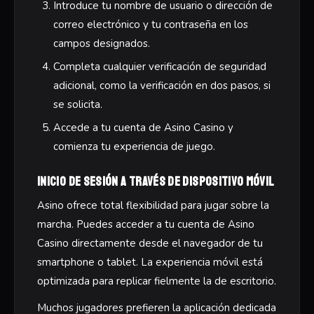
Introduce tu nombre de usuario o dirección de
correo electrónico y tu contraseña en los
campos designados.
Completa cualquier verificación de seguridad
adicional, como la verificación en dos pasos, si
se solicita.
Accede a tu cuenta de Asino Casino y
comienza tu experiencia de juego.
Inicio de Sesión a Través de Dispositivo Móvil
Asino ofrece total flexibilidad para jugar sobre la
marcha. Puedes acceder a tu cuenta de Asino
Casino directamente desde el navegador de tu
smartphone o tablet. La experiencia móvil está
optimizada para replicar fielmente la de escritorio.
Muchos jugadores prefieren la aplicación dedicada