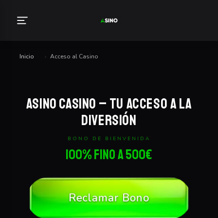
Inicio
›
Acceso al Casino
Asino Casino – Tu Acceso a la
Diversión
BONO DE BIENVENIDA
100% fino a 500€
Reclamar Bono