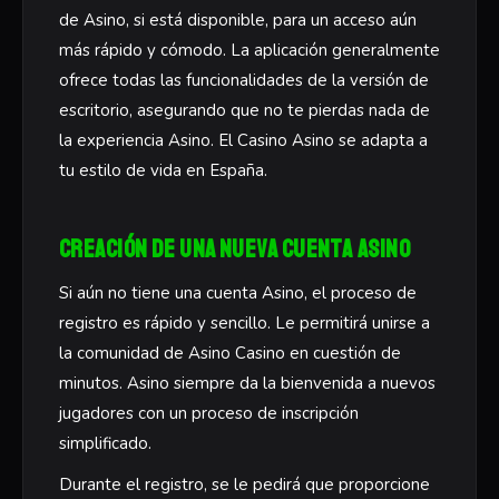
de Asino, si está disponible, para un acceso aún
más rápido y cómodo. La aplicación generalmente
ofrece todas las funcionalidades de la versión de
escritorio, asegurando que no te pierdas nada de
la experiencia Asino. El Casino Asino se adapta a
tu estilo de vida en España.
Creación de una Nueva Cuenta Asino
Si aún no tiene una cuenta Asino, el proceso de
registro es rápido y sencillo. Le permitirá unirse a
la comunidad de Asino Casino en cuestión de
minutos. Asino siempre da la bienvenida a nuevos
jugadores con un proceso de inscripción
simplificado.
Durante el registro, se le pedirá que proporcione