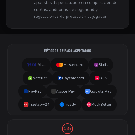
apuestas. Especializado en comparación de
cuotas, auditorías de seguridad y
regulaciones de protección al jugador.
MÉTODOS DE PAGO ACEPTADOS
Visa
Mastercard
Skrill
S
Neteller
Paysafecard
BLIK
N
P
BL
PayPal
Apple Pay
Google Pay
PP
AP
GP
Przelewy24
Trustly
MuchBetter
T
MB
P24
18+