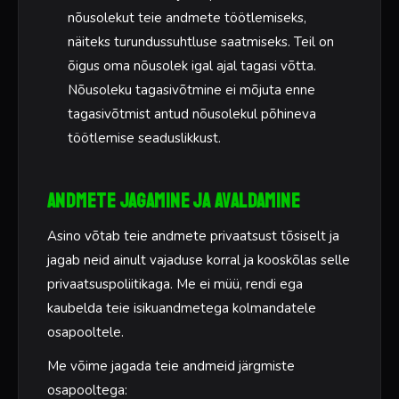
nõusolekut teie andmete töötlemiseks,
näiteks turundussuhtluse saatmiseks. Teil on
õigus oma nõusolek igal ajal tagasi võtta.
Nõusoleku tagasivõtmine ei mõjuta enne
tagasivõtmist antud nõusolekul põhineva
töötlemise seaduslikkust.
Andmete jagamine ja avaldamine
Asino võtab teie andmete privaatsust tõsiselt ja
jagab neid ainult vajaduse korral ja kooskõlas selle
privaatsuspoliitikaga. Me ei müü, rendi ega
kaubelda teie isikuandmetega kolmandatele
osapooltele.
Me võime jagada teie andmeid järgmiste
osapooltega: