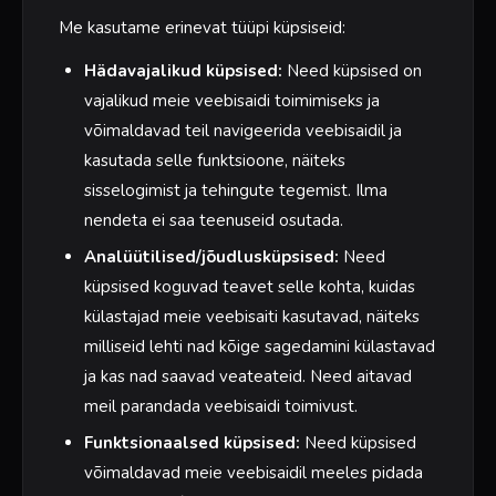
Me kasutame erinevat tüüpi küpsiseid:
Hädavajalikud küpsised:
Need küpsised on
vajalikud meie veebisaidi toimimiseks ja
võimaldavad teil navigeerida veebisaidil ja
kasutada selle funktsioone, näiteks
sisselogimist ja tehingute tegemist. Ilma
nendeta ei saa teenuseid osutada.
Analüütilised/jõudlusküpsised:
Need
küpsised koguvad teavet selle kohta, kuidas
külastajad meie veebisaiti kasutavad, näiteks
milliseid lehti nad kõige sagedamini külastavad
ja kas nad saavad veateateid. Need aitavad
meil parandada veebisaidi toimivust.
Funktsionaalsed küpsised:
Need küpsised
võimaldavad meie veebisaidil meeles pidada