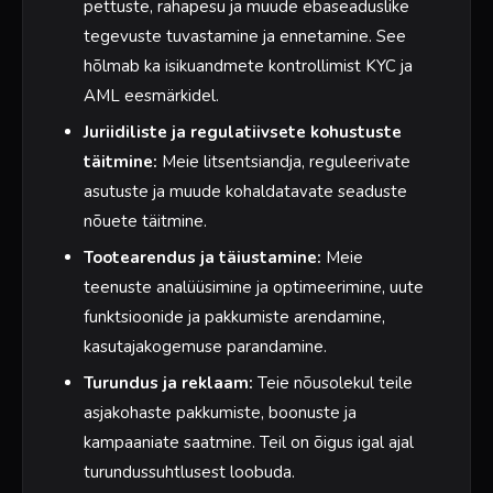
pettuste, rahapesu ja muude ebaseaduslike
tegevuste tuvastamine ja ennetamine. See
hõlmab ka isikuandmete kontrollimist KYC ja
AML eesmärkidel.
Juriidiliste ja regulatiivsete kohustuste
täitmine:
Meie litsentsiandja, reguleerivate
asutuste ja muude kohaldatavate seaduste
nõuete täitmine.
Tootearendus ja täiustamine:
Meie
teenuste analüüsimine ja optimeerimine, uute
funktsioonide ja pakkumiste arendamine,
kasutajakogemuse parandamine.
Turundus ja reklaam:
Teie nõusolekul teile
asjakohaste pakkumiste, boonuste ja
kampaaniate saatmine. Teil on õigus igal ajal
turundussuhtlusest loobuda.