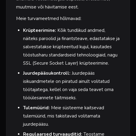
muutmise või hävitamise eest.
Meie turvameetmed hõlmavad:
Krüpteerimine:
Kõik tundlikud andmed,
näiteks paroolid ja finantsteave, edastatakse ja
salvestatakse krüpteeritud kujul, kasutades
tööstusharu standardseid tehnoloogiaid, nagu
SSL (Secure Socket Layer) krüpteerimine.
Juurdepääsukontroll:
Juurdepääs
isikuandmetele on piiratud ainult volitatud
töötajatega, kellel on vaja seda teavet oma
tööülesannete täitmiseks.
Tulemüürid:
Meie süsteeme kaitsevad
tulemüürid, mis takistavad volitamata
juurdepääsu.
Regulaarsed turvaauditid:
Teostame