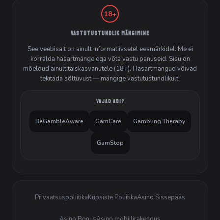
18+
VASTUTUSTUNDLIK MÄNGIMINE
See veebisait on ainult informatiivsetel eesmärkidel. Me ei
korralda hasartmänge ega võta vastu panuseid. Sisu on
mõeldud ainult täiskasvanutele (18+). Hasartmängud võivad
tekitada sõltuvust — mängige vastutustundlikult.
VAJAD ABI?
BeGambleAware
GamCare
Gambling Therapy
GamStop
Privaatsuspoliitika
Küpsiste Poliitika
Asino Sissepääs
Asino Bonus
Asino mobiilirakendus