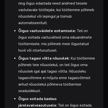
ning õigus edastada need andmed teisele
vastutavale töötlejale, kui töötlemine põhineb
nõusolekul või lepingul ja toimub
automatiseeritult.
Õigus vastuväidete esitamisele:
Teil on
õigus esitada vastuväiteid oma isikuandmete
töötlemisele, mis põhineb meie õigustatud
huvil või otseturustusel.
Õigus tagasi võtta nõusolek:
Kui töötlemine
põhineb teie nõusolekul, on teil õigus oma
nõusolek igal ajal tagasi võtta. Nõusoleku
tagasivõtmine ei mõjuta enne tagasivõtmist
antud nõusolekul põhineva töötlemise
seaduslikkust.
Õigus esitada kaebus
järelevalveasutusele:
Teil on õigus esitada