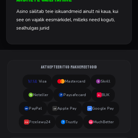
Asino säilitab teie isikuandmeid ainult nii kaua, kui
see on vajalik eesmärkidel, milleks need koguti,
sealhulgas juriid
AKTSEPTEERITUD MAKSEMEETODID
Visa
Mastercard
Skrill
S
Neteller
Paysafecard
BLIK
N
P
BL
PayPal
Apple Pay
Google Pay
PP
AP
GP
Przelewy24
Trustly
MuchBetter
T
MB
P24