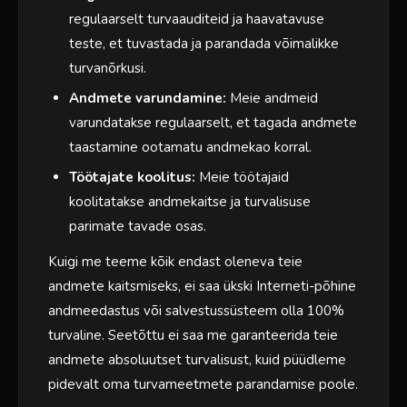
regulaarselt turvaauditeid ja haavatavuse
teste, et tuvastada ja parandada võimalikke
turvanõrkusi.
Andmete varundamine:
Meie andmeid
varundatakse regulaarselt, et tagada andmete
taastamine ootamatu andmekao korral.
Töötajate koolitus:
Meie töötajaid
koolitatakse andmekaitse ja turvalisuse
parimate tavade osas.
Kuigi me teeme kõik endast oleneva teie
andmete kaitsmiseks, ei saa ükski Interneti-põhine
andmeedastus või salvestussüsteem olla 100%
turvaline. Seetõttu ei saa me garanteerida teie
andmete absoluutset turvalisust, kuid püüdleme
pidevalt oma turvameetmete parandamise poole.