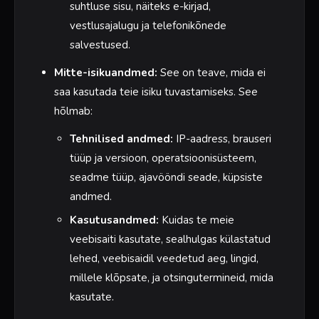
suhtluse sisu, näiteks e-kirjad,
vestlusajalugu ja telefonikõnede
salvestused.
Mitte-isikuandmed:
See on teave, mida ei
saa kasutada teie isiku tuvastamiseks. See
hõlmab:
Tehnilised andmed:
IP-aadress, brauseri
tüüp ja versioon, operatsioonisüsteem,
seadme tüüp, ajavööndi seade, küpsiste
andmed.
Kasutusandmed:
Kuidas te meie
veebisaiti kasutate, sealhulgas külastatud
lehed, veebisaidil veedetud aeg, lingid,
millele klõpsate, ja otsingutermineid, mida
kasutate.