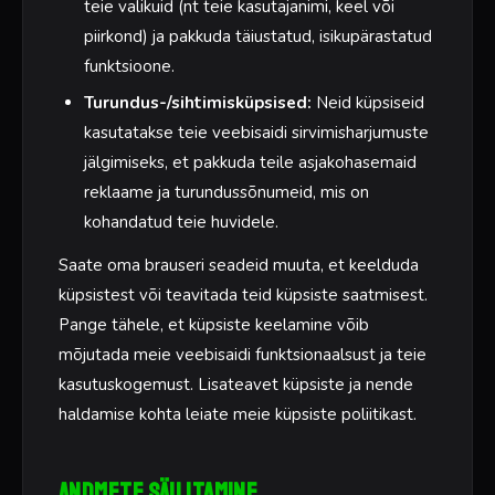
teie valikuid (nt teie kasutajanimi, keel või
piirkond) ja pakkuda täiustatud, isikupärastatud
funktsioone.
Turundus-/sihtimisküpsised:
Neid küpsiseid
kasutatakse teie veebisaidi sirvimisharjumuste
jälgimiseks, et pakkuda teile asjakohasemaid
reklaame ja turundussõnumeid, mis on
kohandatud teie huvidele.
Saate oma brauseri seadeid muuta, et keelduda
küpsistest või teavitada teid küpsiste saatmisest.
Pange tähele, et küpsiste keelamine võib
mõjutada meie veebisaidi funktsionaalsust ja teie
kasutuskogemust. Lisateavet küpsiste ja nende
haldamise kohta leiate meie küpsiste poliitikast.
Andmete säilitamine