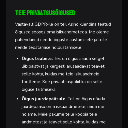
Teie privaatsusõigused
Vastavalt GDPR-ile on teil Asino kliendina teatud
õigused seoses oma isikuandmetega. Me oleme
pühendunud nende õiguste austamisele ja teile
nende teostamise hõlbustamisele:
Õigus teabele:
Teil on õigus saada selget,
läbipaistvat ja kergesti arusaadavat teavet
selle kohta, kuidas me teie isikuandmeid
töötleme. See privaatsuspoliitika on selle
õiguse täitmiseks.
Õigus juurdepääsule:
Teil on õigus nõuda
juurdepääsu oma isikuandmetele, mida me
hoiame. Meie pakume teile koopia teie
andmetest ja teavet selle kohta, kuidas me