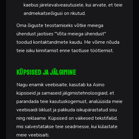
kaebus järelevalveasutusele, kui arvate, et teie
andmekaitseõigusi on rikutud.
Oma õiguste teostamiseks võtke meiega
ühendust jaotises "Võta meiega ühendust"
toodud kontaktandmete kaudu. Me võime nõuda
teie isiku kinnitamist enne taotluse töötlemist.
Küpsised ja jälgimine
Nagu enamik veebisaite, kasutab ka Asino
küpsiseid ja sarnaseid jälgimistehnoloogiaid, et
parandada teie kasutuskogemust, analüüsida meie
veebisaidi liiklust ja pakkuda isikupärastatud sisu
ning reklaame. Küpsised on väikesed tekstifailid,
mis salvestatakse teie seadmesse, kui külastate
meie veebisaiti.