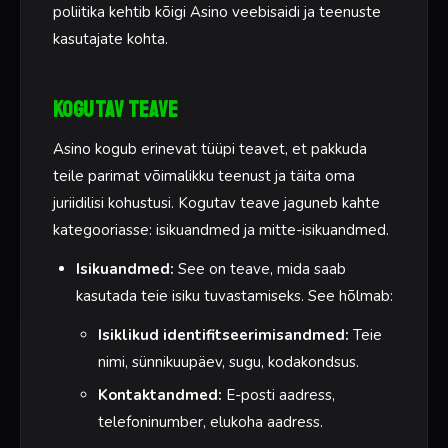
poliitika kehtib kõigi Asino veebisaidi ja teenuste
kasutajate kohta.
Kogutav teave
Asino kogub erinevat tüüpi teavet, et pakkuda
teile parimat võimalikku teenust ja täita oma
juriidilisi kohustusi. Kogutav teave jaguneb kahte
kategooriasse: isikuandmed ja mitte-isikuandmed.
Isikuandmed:
See on teave, mida saab
kasutada teie isiku tuvastamiseks. See hõlmab:
Isiklikud identifitseerimisandmed:
Teie
nimi, sünnikuupäev, sugu, kodakondsus.
Kontaktandmed:
E-posti aadress,
telefoninumber, elukoha aadress.