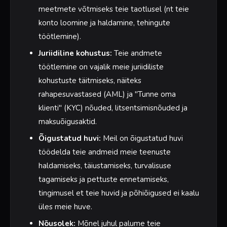
meetmete võtmiseks teie taotlusel (nt teie
konto loomine ja haldamine, tehingute
töötlemine).
Juriidiline kohustus:
Teie andmete
töötlemine on vajalik meie juriidiliste
kohustuste täitmiseks, näiteks
rahapesuvastased (AML) ja "Tunne oma
klienti" (KYC) nõuded, litsentsimisnõuded ja
maksuõigusaktid.
Õigustatud huvi:
Meil on õigustatud huvi
töödelda teie andmeid meie teenuste
haldamiseks, täiustamiseks, turvalisuse
tagamiseks ja pettuste ennetamiseks,
tingimusel et teie huvid ja põhiõigused ei kaalu
üles meie huve.
Nõusolek:
Mõnel juhul palume teie