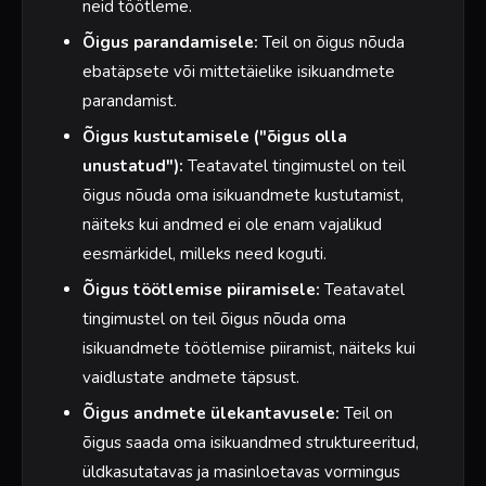
neid töötleme.
Õigus parandamisele:
Teil on õigus nõuda
ebatäpsete või mittetäielike isikuandmete
parandamist.
Õigus kustutamisele ("õigus olla
unustatud"):
Teatavatel tingimustel on teil
õigus nõuda oma isikuandmete kustutamist,
näiteks kui andmed ei ole enam vajalikud
eesmärkidel, milleks need koguti.
Õigus töötlemise piiramisele:
Teatavatel
tingimustel on teil õigus nõuda oma
isikuandmete töötlemise piiramist, näiteks kui
vaidlustate andmete täpsust.
Õigus andmete ülekantavusele:
Teil on
õigus saada oma isikuandmed struktureeritud,
üldkasutatavas ja masinloetavas vormingus