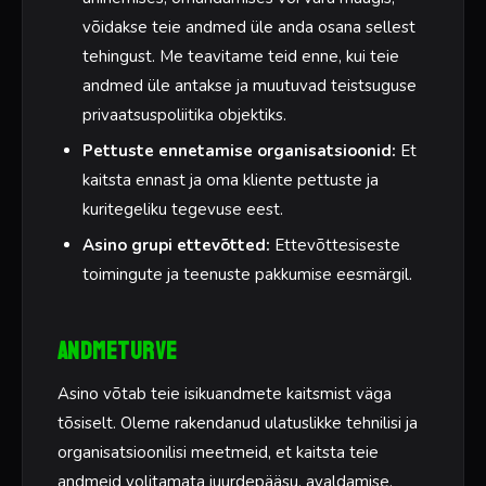
võidakse teie andmed üle anda osana sellest
tehingust. Me teavitame teid enne, kui teie
andmed üle antakse ja muutuvad teistsuguse
privaatsuspoliitika objektiks.
Pettuste ennetamise organisatsioonid:
Et
kaitsta ennast ja oma kliente pettuste ja
kuritegeliku tegevuse eest.
Asino grupi ettevõtted:
Ettevõttesiseste
toimingute ja teenuste pakkumise eesmärgil.
Andmeturve
Asino võtab teie isikuandmete kaitsmist väga
tõsiselt. Oleme rakendanud ulatuslikke tehnilisi ja
organisatsioonilisi meetmeid, et kaitsta teie
andmeid volitamata juurdepääsu, avaldamise,