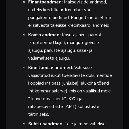
Finantsandmed:
Makseviiside andmed,
näiteks krediitkaardi number või
pangakonto andmed. Pange tähele, et me
ei salvesta täielikke krediitkaardi andmeid.
Konto andmed:
Kasutajanimi, parool
(krüpteeritud kujul), mängutegevuse
ajalugu, panuste ajalugu, sisse- ja
väljamaksete ajalugu.
Kinnitamise andmed:
Valitsuse
väljastatud isikut tõendavate dokumentide
koopiad (nt pass, juhiluba), elukoha tõend
(nt kommunaalarve), mis on vajalikud meie
"Tunne oma klienti" (KYC) ja
rahapesuvastaste (AML) kohustuste
täitmiseks.
Suhtlusandmed:
Teie ja meie vahelise