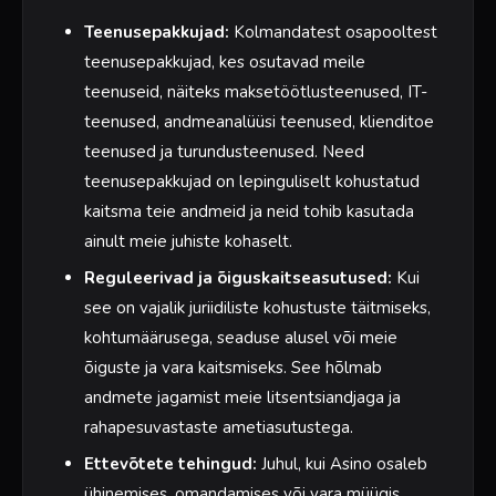
Teenusepakkujad:
Kolmandatest osapooltest
teenusepakkujad, kes osutavad meile
teenuseid, näiteks maksetöötlusteenused, IT-
teenused, andmeanalüüsi teenused, klienditoe
teenused ja turundusteenused. Need
teenusepakkujad on lepinguliselt kohustatud
kaitsma teie andmeid ja neid tohib kasutada
ainult meie juhiste kohaselt.
Reguleerivad ja õiguskaitseasutused:
Kui
see on vajalik juriidiliste kohustuste täitmiseks,
kohtumäärusega, seaduse alusel või meie
õiguste ja vara kaitsmiseks. See hõlmab
andmete jagamist meie litsentsiandjaga ja
rahapesuvastaste ametiasutustega.
Ettevõtete tehingud:
Juhul, kui Asino osaleb
ühinemises, omandamises või vara müügis,