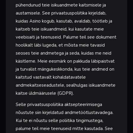
pühendunud teie isikuandmete kaitsmisele ja
austamisele. See privaatsuspoliitika kirjeldab,
kuidas Asino kogub, kasutab, avaldab, töötleb ja
kaitseb teie isikuandmeid, kui kasutate meie
veebisaiti ja teenuseid. Palume teil see dokument
hoolikalt läbi lugeda, et mõista meie tavasid
seoses teie andmetega ja seda, kuidas me neid
käsitleme. Meie eesmärk on pakkuda läbipaistvat
ja turvalist mängukeskkonda, kus teie andmed on
kaitstud vastavalt kohaldatavatele
andmekaitseseadustele, sealhulgas isikuandmete
kaitse üldmäärusele (GDPR).
Selle privaatsuspoliitika aktsepteerimisega
nõustute siin kirjeldatud andmetöötlustavadega.
Kui te ei nõustu selle poliitika tingimustega,
palume teil meie teenuseid mitte kasutada. See