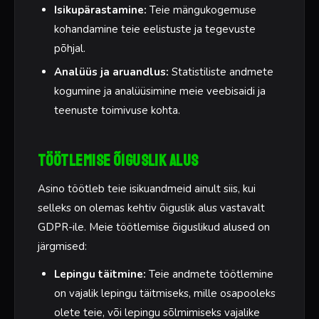
Isikupärastamine:
Teie mängukogemuse
kohandamine teie eelistuste ja tegevuste
põhjal.
Analüüs ja aruandlus:
Statistiliste andmete
kogumine ja analüüsimine meie veebisaidi ja
teenuste toimivuse kohta.
Töötlemise õiguslik alus
Asino töötleb teie isikuandmeid ainult siis, kui
selleks on olemas kehtiv õiguslik alus vastavalt
GDPR-ile. Meie töötlemise õiguslikud alused on
järgmised:
Lepingu täitmine:
Teie andmete töötlemine
on vajalik lepingu täitmiseks, mille osapooleks
olete teie, või lepingu sõlmimiseks vajalike