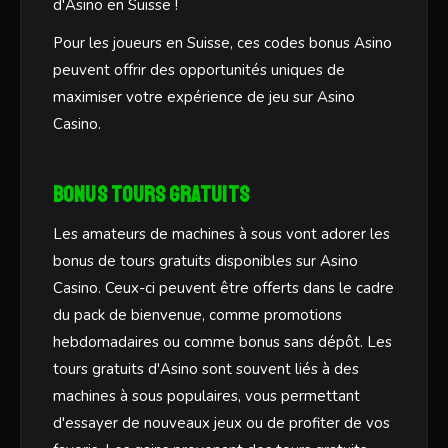
d'Asino en Suisse !
Pour les joueurs en Suisse, ces codes bonus Asino
peuvent offrir des opportunités uniques de
maximiser votre expérience de jeu sur Asino
Casino.
Bonus Tours Gratuits
Les amateurs de machines à sous vont adorer les
bonus de tours gratuits disponibles sur Asino
Casino. Ceux-ci peuvent être offerts dans le cadre
du pack de bienvenue, comme promotions
hebdomadaires ou comme bonus sans dépôt. Les
tours gratuits d'Asino sont souvent liés à des
machines à sous populaires, vous permettant
d'essayer de nouveaux jeux ou de profiter de vos