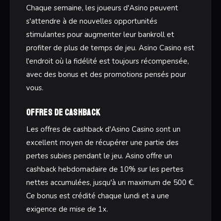
Chaque semaine, les joueurs d'Asino peuvent
s'attendre à de nouvelles opportunités
stimulantes pour augmenter leur bankroll et
profiter de plus de temps de jeu. Asino Casino est
l'endroit où la fidélité est toujours récompensée,
avec des bonus et des promotions pensés pour
vous.
Offres de Cashback
Les offres de cashback d'Asino Casino sont un
excellent moyen de récupérer une partie des
pertes subies pendant le jeu. Asino offre un
cashback hebdomadaire de 10% sur les pertes
nettes accumulées, jusqu'à un maximum de 500 €.
Ce bonus est crédité chaque lundi et a une
exigence de mise de 1x.