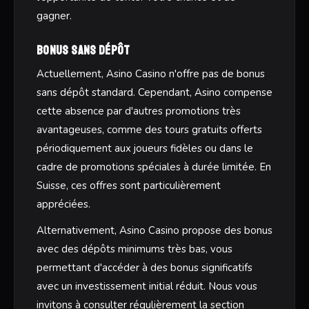
gagner.
Bonus Sans Dépôt
Actuellement, Asino Casino n'offre pas de bonus
sans dépôt standard. Cependant, Asino compense
cette absence par d'autres promotions très
avantageuses, comme des tours gratuits offerts
périodiquement aux joueurs fidèles ou dans le
cadre de promotions spéciales à durée limitée. En
Suisse, ces offres sont particulièrement
appréciées.
Alternativement, Asino Casino propose des bonus
avec des dépôts minimums très bas, vous
permettant d'accéder à des bonus significatifs
avec un investissement initial réduit. Nous vous
invitons à consulter régulièrement la section