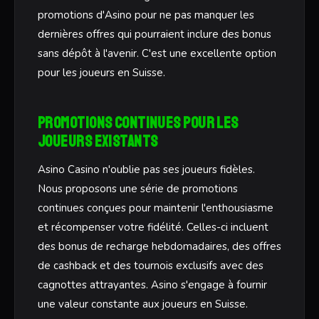
promotions d'Asino pour ne pas manquer les
dernières offres qui pourraient inclure des bonus
sans dépôt à l'avenir. C'est une excellente option
pour les joueurs en Suisse.
Promotions continues pour les
joueurs existants
Asino Casino n'oublie pas ses joueurs fidèles.
Nous proposons une série de promotions
continues conçues pour maintenir l'enthousiasme
et récompenser votre fidélité. Celles-ci incluent
des bonus de recharge hebdomadaires, des offres
de cashback et des tournois exclusifs avec des
cagnottes attrayantes. Asino s'engage à fournir
une valeur constante aux joueurs en Suisse.