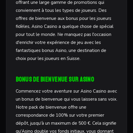
offrant une large gamme de promotions qui
conviennent à tous les types de joueurs. Des
offres de bienvenue aux bonus pour les joueurs
fidèles, Asino Casino a quelque chose de spécial
pour tout le monde. Ne manquez pas l'occasion
d'enrichir votre expérience de jeu avec les
fantastiques bonus Asino, une destination de
choix pour les joueurs en Suisse.
Bonus de Bienvenue sur Asino
Commencez votre aventure sur Asino Casino avec
un bonus de bienvenue qui vous laissera sans voix.
Notre pack de bienvenue offre une
correspondance de 100% sur votre premier
dépôt, jusqu'à un maximum de 500 €. Cela signifie
qu'Asino double vos fonds initiaux, vous donnant