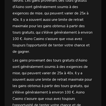
favoris. Les gains provenant des tours gratuits
d'Asino sont généralement soumis à des
exigences de mise, qui peuvent varier de 25x à
40x. Il y a souvent aussi une limite de retrait
maximale pour les gains obtenus à partir des
tours gratuits, qui s'élève généralement à environ
100 €. Asino Casino s'assure que vous avez
toujours l'opportunité de tenter votre chance et
de gagner.
Les gains provenant des tours gratuits d'Asino
sont généralement soumis à des exigences de
mise, qui peuvent varier de 25x à 40x. Il y a
souvent aussi une limite de retrait maximale pour
les gains obtenus à partir des tours gratuits, qui
s'élève généralement à environ 100 €. Asino
Casino s'assure que vous avez toujours
l'opportunité de tenter votre chance et de