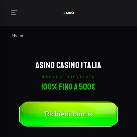
Home
Asino Casino Italia
BONUS DI BENVENUTO
100% fino a 500€
Richiedi bonus