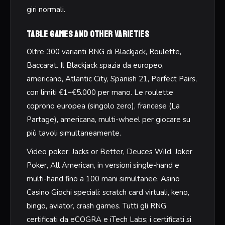
giri normali.
Table Games and Other Varieties
Oltre 300 varianti RNG di Blackjack, Roulette,
Baccarat. Il Blackjack spazia da europeo,
americano, Atlantic City, Spanish 21, Perfect Pairs,
con limiti €1–€5.000 per mano. Le roulette
coprono europea (singolo zero), francese (La
Partage), americana, multi-wheel per giocare su
più tavoli simultaneamente.
Video poker: Jacks or Better, Deuces Wild, Joker
Poker, All American, in versioni single-hand e
multi-hand fino a 100 mani simultanee. Asino
Casino Giochi speciali: scratch card virtuali, keno,
bingo, aviator, crash games. Tutti gli RNG
certificati da eCOGRA e iTech Labs; i certificati si