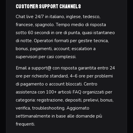
Customer Support Channels
Chat live 24/7 in italiano, inglese, tedesco,
francese, spagnolo. Tempo medio di risposta
sotto 60 secondi in ore di punta, quasi istantaneo
di notte. Operatori formati per gestire tecnica,
bonus, pagamenti, account; escalation a
supervisori per casi complessi.
Email a support@ con risposta garantita entro 24
ore per richieste standard, 4–6 ore per problemi
di pagamento o account bloccati. Centro
assistenza con 100+ articoli FAQ organizzati per
categoria: registrazione, depositi, prelievi, bonus,
verifica, troubleshooting. Aggiornato
settimanalmente in base alle domande più
frequenti.