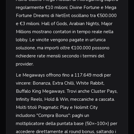
regolarmente €10 milioni; Divine Fortune e Mega
Fortune Dreams di NetEnt oscillano tra €500.000
e €3 milioni. Hall of Gods, Arabian Nights, Major
Millions mostrano contatori in tempo reale nella
lobby. Le vincite vengono pagate in un'unica
soluzione, ma importi oltre €100.000 possono
richiedere rate mensili secondo i termini del
provider.
Le Megaways offrono fino a 117.649 modi per
vincere: Bonanza, Extra Chilli, White Rabbit,
Buffalo King Megaways. Trovi anche Cluster Pays,
Infinity Reels, Hold & Win, meccaniche a cascata.
Molti titoli Pragmatic Play e Nolimit City
includono "Compra Bonus": paghi un
moltiplicatore della puntata base (50×–100×) per
accedere direttamente al round bonus, saltando i