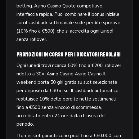
betting. Asino Casino Quote competitive,
interfaccia rapida. Puoi combinare il bonus iniziale
con il cashback settimanale sulle perdite sportive
(10% fino a €500), che si accredita ogni lunedì
senza rollover.
Promozioni in Corso per i Giocatori Regolari
Ogni lunedì trovi ricarica 50% fino a €200, rollover
ridotto a 30×. Asino Casino Asino Casino Il
weekend porta 50 giri gratis su slot selezionate
per depositi da €30 in su. Il cashback automatico
restituisce 10% delle perdite nette settimanali
fino a €500 senza vincolo di scommessa,
accreditato entro 24 ore dalla chiusura del
periodo.
I tornei slot garantiscono pool fino a €50.000, con