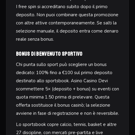
I free spin si accreditano subito dopo il primo
deposito. Non puoi combinare questa promozione
con altre attive contemporaneamente. Se salti la
selezione manuale, il deposito entra come denaro
reale senza bonus.
Bonus di Benvenuto Sportivo
Chi punta sullo sport può scegliere un bonus
dedicato: 100% fino a €100 sul primo deposito
destinato allo sportsbook. Asino Casino Devi
scommettere 5× (deposito + bonus) su eventi con
quota minima 1.50 prima di prelevare. Questa
offerta sostituisce il bonus casinò; la selezione
avviene in fase di registrazione e non è reversibile.
Lo sportsbook copre calcio, tennis, basket e altre
27 discipline, con mercati pre-partita e live