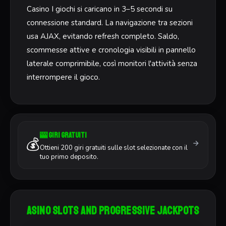
Casino I giochi si caricano in 3–5 secondi su
connessione standard. La navigazione tra sezioni
usa AJAX, evitando refresh completo. Saldo,
scommesse attive e cronologia visibili in pannello
laterale comprimibile, così monitori l'attività senza
interrompere il gioco.
🎰 Giri Gratuiti
💰
Ottieni 200 giri gratuiti sulle slot selezionate con il
tuo primo deposito.
Asino Slots and Progressive Jackpots