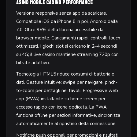
Asino Mobile Casino Performance
Versione responsive senza app da scaricare.
Compatibile iOS da iPhone 8 in poi, Android dalla
7.0. Oltre 95% della libreria accessibile da
browser mobile. Caricamenti rapidi, controlli touch
ottimizzati. I giochi slot si caricano in 2–4 secondi
su 4G; il live casino mantiene streaming 720p con
bitrate adattivo.
Tecnologia HTML5 riduce consumi di batteria e
dati. Gesture intuitive: swipe per navigare, pinch-
to-zoom per dettagli nei tavoli. Progressive web
app (PWA) installabile su home screen per
accesso rapido con icona dedicata. La PWA
funziona offline per sezioni informative, sincronizza
automaticamente al ripristino della connessione.
Notifiche push opzionali per promozioni e risultati