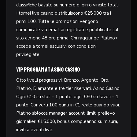
classifiche basate su numero di giri o vincite totali.
I tornei live casino distribuiscono €25.000 tra i
primi 100. Tutte le promozioni vengono
comunicate via email ai registrati e pubblicate sul
sito almeno 48 ore prima. Chi raggiunge Platino+
accede a tornei esclusivi con condizioni
privilegiate.
VIP Program at Asino Casino
Otto livelli progressivi: Bronzo, Argento, Oro,
Platino, Diamante e tre tier riservati. Asino Casino
Ogni €10 su slot = 1 punto, ogni €50 su tavoli = 1
punto. Converti 100 punti in €1 reale quando vuoi.
Platino sblocca manager account, limiti prelievo
giornalieri €15.000, bonus compleanno su misura,
inviti a eventi live.