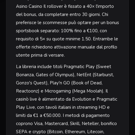
Asino Casino Il rollover è fissato a 40× l'importo
del bonus, da completare entro 30 giorni. Chi
preferisce le scommesse può optare per un bonus
sportsbook separato: 100% fino a €100, con
requisito di 5× su quote minime 1.50. Entrambe le
offerte richiedono attivazione manuale dal profilo
utente prima di versare.
La libreria include titoli Pragmatic Play (Sweet
Bonanza, Gates of Olympus), NetEnt (Starburst,
Gonzo's Quest), Play'n GO (Book of Dead,
Reactoonz) e Microgaming (Mega Moolah). Il
casinò live è alimentato da Evolution e Pragmatic
Play Live, con tavoli italiani in streaming HD e
limiti da €1 a €50.000. I metodi di pagamento
coprono Visa, Mastercard, Skrill, Neteller, bonifico
SEPA e crypto (Bitcoin, Ethereum, Litecoin,