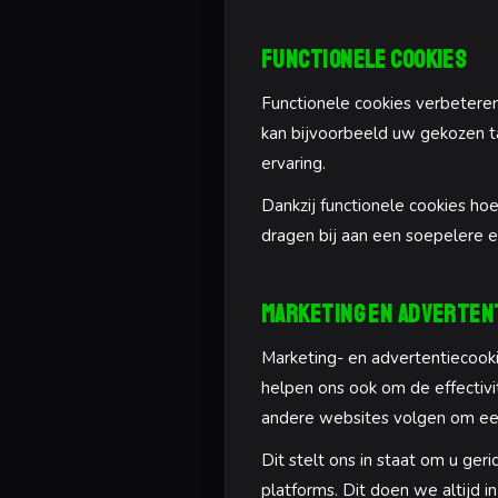
Functionele Cookies
Functionele cookies verbeteren
kan bijvoorbeeld uw gekozen ta
ervaring.
Dankzij functionele cookies hoe
dragen bij aan een soepelere en
Marketing en Advertent
Marketing- en advertentiecooki
helpen ons ook om de effectiv
andere websites volgen om een
Dit stelt ons in staat om u ge
platforms. Dit doen we altijd 