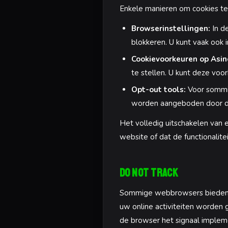
Enkele manieren om cookies te
Browserinstellingen:
In de
blokkeren. U kunt vaak ook 
Cookievoorkeuren op Asin
te stellen. U kunt deze voo
Opt-out tools:
Voor sommig
worden aangeboden door de
Het volledig uitschakelen van 
website of dat de functionalite
Do Not Track
Sommige webbrowsers bieden ee
uw online activiteiten worden g
de browser het signaal impleme