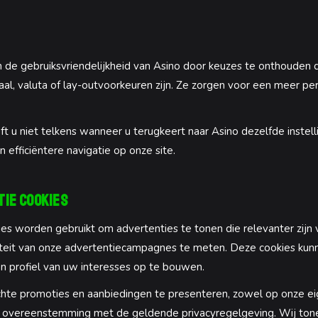
 de gebruiksvriendelijkheid van Asino door keuzes te onthouden d
al, valuta of lay-outvoorkeuren zijn. Ze zorgen voor een meer pe
ft u niet telkens wanneer u terugkeert naar Asino dezelfde instel
 efficiëntere navigatie op onze site.
ie Cookies
es worden gebruikt om advertenties te tonen die relevanter zijn 
iteit van onze advertentiecampagnes te meten. Deze cookies ku
 profiel van uw interesses op te bouwen.
richte promoties en aanbiedingen te presenteren, zowel op onze e
in overeenstemming met de geldende privacyregelgeving. Wij tone