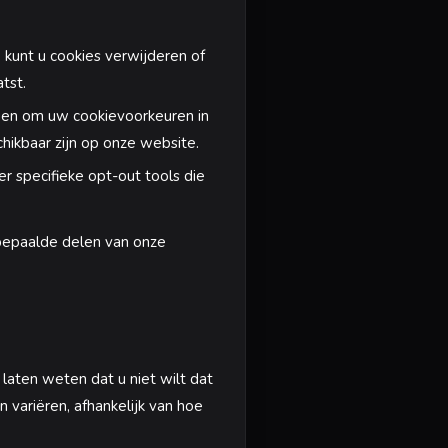
) kunt u cookies verwijderen of
tst.
gen om uw cookievoorkeuren in
hikbaar zijn op onze website.
r specifieke opt-out tools die
 bepaalde delen van onze
aten weten dat u niet wilt dat
 variëren, afhankelijk van hoe