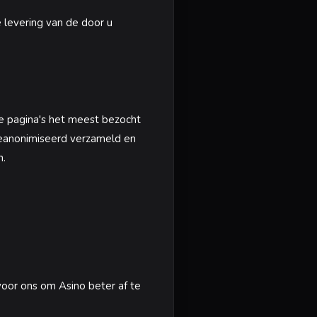
 levering van de door u
e pagina's het meest bezocht
geanonimiseerd verzameld en
n.
 voor ons om Asino beter af te