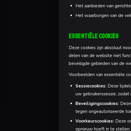
Het aanbieden van gerichte 
Het waarborgen van de veili
Essentiële Cookies
Deze cookies zijn absoluut no
delen van de website niet func
beveiligde gebieden van de we
Voorbeelden van essentiële coo
Sessiecookies:
Deze tijdeli
uw gebruikerssessie, zodat u
Beveiligingscookies:
Deze 
tegen ongeautoriseerde to
Voorkeurscookies:
Deze ont
opnieuw hoeft in te stellen.