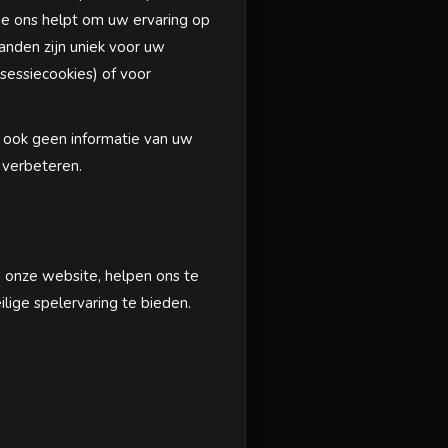
e ons helpt om uw ervaring op
anden zijn uniek voor uw
sessiecookies) of voor
 ook geen informatie van uw
e verbeteren.
n onze website, helpen ons te
lige spelervaring te bieden.