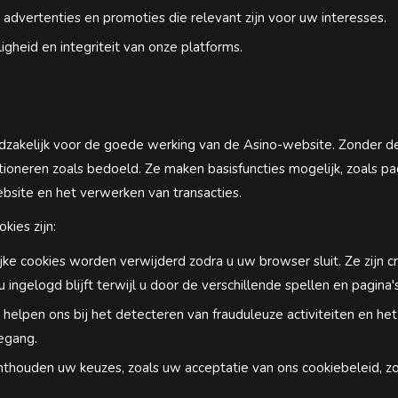
advertenties en promoties die relevant zijn voor uw interesses.
gheid en integriteit van onze platforms.
odzakelijk voor de goede werking van de Asino-website. Zonder 
tioneren zoals bedoeld. Ze maken basisfuncties mogelijk, zoals pa
bsite en het verwerken van transacties.
kies zijn:
jke cookies worden verwijderd zodra u uw browser sluit. Ze zijn c
 ingelogd blijft terwijl u door de verschillende spellen en pagina'
helpen ons bij het detecteren van frauduleuze activiteiten en h
egang.
houden uw keuzes, zoals uw acceptatie van ons cookiebeleid, zod