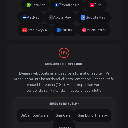
Neteller
Paysafecard
BLIK
N
P
BL
PayPal
Apple Pay
Google Pay
PP
AP
GP
Przelewy24
Trustly
MuchBetter
T
MB
P24
18+
ANSVARSFULLT SPELANDE
Denna webbplats är endast för informationssyften. Vi
organiserar inte hasardspel eller tar emot spel. Innehållet är
endast för vuxna (18+). Hasardspel kan vara
beroendeframkallande — spela ansvarsfullt.
BEHÖVER DU HJÄLP?
BeGambleAware
GamCare
Gambling Therapy