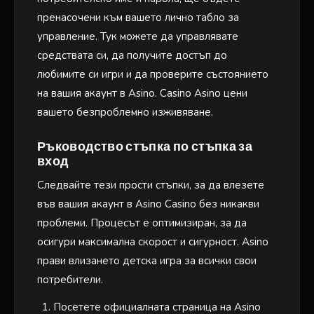
пренасочени към вашето лично табло за
управление. Тук можете да управлявате
средствата си, да получите достъп до
любимите си игри и да проверите състоянието
на вашия акаунт в Asino. Casino Asino цени
вашето безпроблемно изживяване.
Ръководство стъпка по стъпка за
вход
Следвайте тези прости стъпки, за да влезете
във вашия акаунт в Asino Casino без никакви
проблеми. Процесът е оптимизиран, за да
осигури максимална скорост и сигурност. Asino
прави влизането детска игра за всички свои
потребители.
Посетете официалната страница на Asino