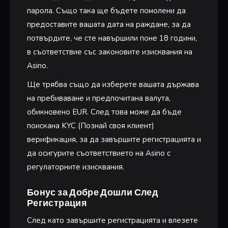
парола. Също така ще бъдете помолени да
предоставите вашата дата на раждане, за да
потвърдите, че сте навършили поне 18 години,
в съответствие със законовите изисквания на
Asino.
Ще трябва също да изберете вашата държава
на пребиваване и предпочитана валута,
обикновено EUR. След това може да бъде
поискана KYC (Познай своя клиент)
верификация, за да завършите регистрацията и
да осигурите съответствието на Asino с
регулаторните изисквания.
Бонус за Добре Дошли След
Регистрация
След като завършите регистрацията и влезете