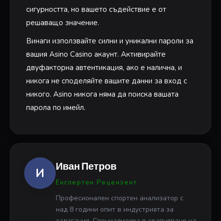
сигурността, но вашето съдействие е от
решаващо значение.
Винаги използвайте силни и уникални пароли за
вашия Asino Casino акаунт. Активирайте
двуфакторна автентикация, ако е налична, и
никога не споделяйте вашите данни за вход с
никого. Asino никога няма да поиска вашата
парола по имейл.
Иван Петров
И
Експертен Рецензент
Професионален спортен анализатор с
над 8 години опит в индустрията за
залагания. Специализира в сравняване на