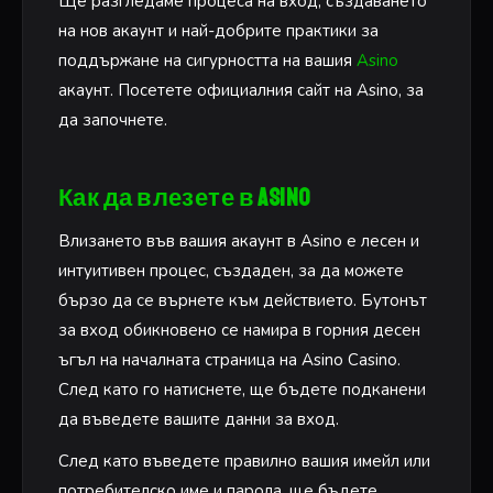
Ще разгледаме процеса на вход, създаването
на нов акаунт и най-добрите практики за
поддържане на сигурността на вашия
Asino
акаунт. Посетете официалния сайт на Asino, за
да започнете.
Как да влезете в Asino
Влизането във вашия акаунт в Asino е лесен и
интуитивен процес, създаден, за да можете
бързо да се върнете към действието. Бутонът
за вход обикновено се намира в горния десен
ъгъл на началната страница на Asino Casino.
След като го натиснете, ще бъдете подканени
да въведете вашите данни за вход.
След като въведете правилно вашия имейл или
потребителско име и парола, ще бъдете