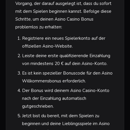
Vorgang, der darauf ausgelegt ist, dass du sofort
mit dem Spielen beginnen kannst. Befolge diese
Schritte, um deinen Asino Casino Bonus
problemlos zu erhalten:
Registriere ein neues Spielerkonto auf der
offiziellen Asino-Website.
Leiste deine erste qualifizierende Einzahlung
von mindestens 20 € auf dein Asino-Konto.
Es ist kein spezieller Bonuscode für den Asino
Willkommensbonus erforderlich.
Der Bonus wird deinem Asino Casino-Konto
nach der Einzahlung automatisch
gutgeschrieben.
Jetzt bist du bereit, mit dem Spielen zu
beginnen und deine Lieblingsspiele im Asino