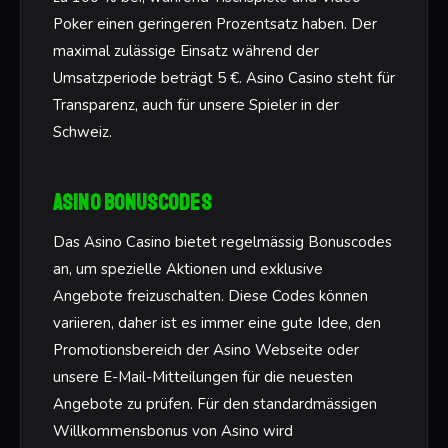
Poker einen geringeren Prozentsatz haben. Der
maximal zulässige Einsatz während der
Umsatzperiode beträgt 5 €. Asino Casino steht für
Transparenz, auch für unsere Spieler in der
Schweiz.
Asino Bonuscodes
Das Asino Casino bietet regelmässig Bonuscodes
an, um spezielle Aktionen und exklusive
Angebote freizuschalten. Diese Codes können
variieren, daher ist es immer eine gute Idee, den
Promotionsbereich der Asino Webseite oder
unsere E-Mail-Mitteilungen für die neuesten
Angebote zu prüfen. Für den standardmässigen
Willkommensbonus von Asino wird