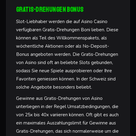
Gratis-Drehungen Bonus
Slot-Liebhaber werden die auf Asino Casino
verfügbaren Gratis-Drehungen Boni lieben. Diese
können als Teil des Willkommenspakets, als
wöchentliche Aktionen oder als No-Deposit-
Bonus angeboten werden. Die Gratis-Drehungen
von Asino sind oft an beliebte Slots gebunden,
sodass Sie neue Spiele ausprobieren oder Ihre
Favoriten geniessen können. In der Schweiz sind
solche Angebote besonders beliebt.
Gewinne aus Gratis-Drehungen von Asino
unterliegen in der Regel Umsatzbedingungen, die
von 25x bis 40x variieren können. Oft gibt es auch
ein maximales Auszahlungslimit für Gewinne aus
Gratis-Drehungen, das sich normalerweise um die