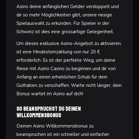
Asino deine anfänglichen Gelder verdoppelt und
dir so mehr Möglichkeiten gibt, unsere riesige
Spielauswahl zu erkunden. Für Spieler in der
Schweiz ist dies eine grossartige Gelegenheit.
Um dieses exklusive Asino-Angebot zu aktivieren,
ist eine Mindesteinzahlung von nur 20 €
erforderlich. Es ist der perfekte Weg, um deine
Reise mit Asino Casino zu beginnen und dir von
Anfang an einen erheblichen Schub für dein
Guthaben zu verschaffen. Warte nicht länger, dein
Bonus wartet im Asino auf dich!
So beanspruchst du deinen
Willkommensbonus
Deinen Asino Willkommensbonus zu
beanspruchen ist ein schneller und einfacher