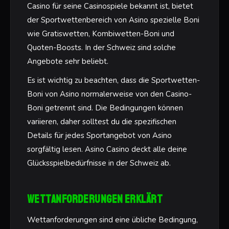
Casino für seine Casinospiele bekannt ist, bietet
der Sportwettenbereich von Asino spezielle Boni
wie Gratiswetten, Kombiwetten-Boni und
Quoten-Boosts. In der Schweiz sind solche
Angebote sehr beliebt.
Es ist wichtig zu beachten, dass die Sportwetten-
Boni von Asino normalerweise von den Casino-
Boni getrennt sind. Die Bedingungen können
variieren, daher solltest du die spezifischen
Details für jedes Sportangebot von Asino
sorgfältig lesen. Asino Casino deckt alle deine
Glücksspielbedürfnisse in der Schweiz ab.
Wettanforderungen Erklärt
Wettanforderungen sind eine übliche Bedingung,