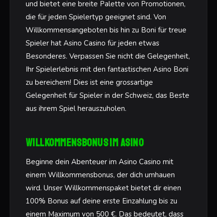
und bietet eine breite Palette von Promotionen,
die für jeden Spielertyp geeignet sind. Von
Willkommensangeboten bis hin zu Boni für treue
Spieler hat Asino Casino für jeden etwas
Besonderes. Verpassen Sie nicht die Gelegenheit,
Ihr Spielerlebnis mit den fantastischen Asino Boni
zu bereichern! Dies ist eine grossartige
Gelegenheit für Spieler in der Schweiz, das Beste
aus ihrem Spiel herauszuholen.
Willkommensbonus im Asino
Beginne dein Abenteuer im Asino Casino mit
einem Willkommensbonus, der dich umhauen
wird. Unser Willkommenspaket bietet dir einen
100% Bonus auf deine erste Einzahlung bis zu
einem Maximum von 500 €. Das bedeutet, dass