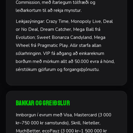
Commission, með ítarlegum tölfræði og
leiðarkortum til að rekja mynstur.
Leikjasýningar: Crazy Time, Monopoly Live, Deal
or No Deal, Dream Catcher, Mega Ball frá
Evolution; Sweet Bonanza Candyland, Mega
Wheel frá Pragmatic Play. Allir starfa allan
sólarhringinn. VIP fá aðgang að einkareknum
borðum með mörkum allt að 50.000 evra á hönd,
sérstökum gjöfurum og forgangsþjónustu.
Bankar og Greiðslur
Innborgun í evrum með Visa, Mastercard (3 000
kr–750 000 kr samstundis), Skrill, Neteller,
MuchBetter, ecoPayz (3 000 kr–1 500 000 kr