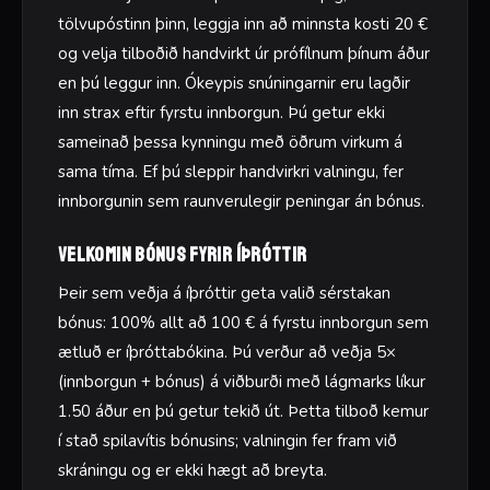
tölvupóstinn þinn, leggja inn að minnsta kosti 20 €
og velja tilboðið handvirkt úr prófílnum þínum áður
en þú leggur inn. Ókeypis snúningarnir eru lagðir
inn strax eftir fyrstu innborgun. Þú getur ekki
sameinað þessa kynningu með öðrum virkum á
sama tíma. Ef þú sleppir handvirkri valningu, fer
innborgunin sem raunverulegir peningar án bónus.
Velkomin Bónus fyrir Íþróttir
Þeir sem veðja á íþróttir geta valið sérstakan
bónus: 100% allt að 100 € á fyrstu innborgun sem
ætluð er íþróttabókina. Þú verður að veðja 5×
(innborgun + bónus) á viðburði með lágmarks líkur
1.50 áður en þú getur tekið út. Þetta tilboð kemur
í stað spilavítis bónusins; valningin fer fram við
skráningu og er ekki hægt að breyta.