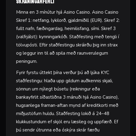
Skráningarferli
Minna en 3 mínútur hjá Asino Casino. Asino Casino
Skref 1: netfang, lykilorð, gjaldmiðill (EUR). Skref 2:
fullt nafn, fæðingardag, heimilisfang, sími. Skref 3
(valfrjálst): kynningarkóði. Staðfesting með tengli í
tölvupósti. Eftir staðfestingu skráirðu þig inn strax
og leggur inn til að spila með raunverulegum
peningum.
Fyrir fyrstu úttekt þína verður þú að ljúka KYC
staðfestingu: hlaða upp gildum auðkennis skjali,
sönnun um nýlegt búsetu (reikningur eða
bankayfirlit síðastliðna 3 mánuði hjá Asino Casino),
hugsanlega framan-aftan mynd af kreditkorti með
miðjustöfum huldu. Staðfesting lokið á 24–48
klukkustundum ef skjöl eru læsileg og uppfærð. Ef
þú sendir útrunna eða óskýra skrár færðu