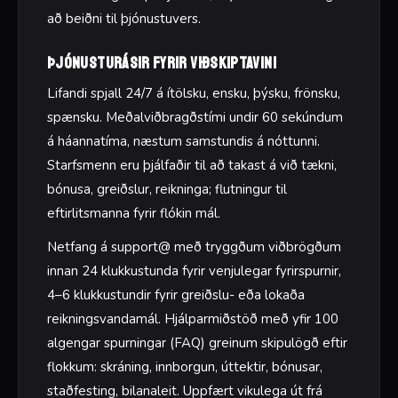
að beiðni til þjónustuvers.
Þjónusturásir fyrir viðskiptavini
Lifandi spjall 24/7 á ítölsku, ensku, þýsku, frönsku,
spænsku. Meðalviðbragðstími undir 60 sekúndum
á háannatíma, næstum samstundis á nóttunni.
Starfsmenn eru þjálfaðir til að takast á við tækni,
bónusa, greiðslur, reikninga; flutningur til
eftirlitsmanna fyrir flókin mál.
Netfang á support@ með tryggðum viðbrögðum
innan 24 klukkustunda fyrir venjulegar fyrirspurnir,
4–6 klukkustundir fyrir greiðslu- eða lokaða
reikningsvandamál. Hjálparmiðstöð með yfir 100
algengar spurningar (FAQ) greinum skipulögð eftir
flokkum: skráning, innborgun, úttektir, bónusar,
staðfesting, bilanaleit. Uppfært vikulega út frá