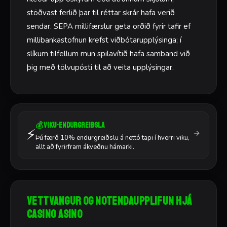
stöðvast ferlið þar til réttar skrár hafa verið
sendar. SEPA millifærslur geta orðið fyrir tafir ef
millibankastofnun krefst viðbótarupplýsinga; í
slíkum tilfellum mun spilavítið hafa samband við
þig með tölvupósti til að veita upplýsingar.
💰 Viku-endurgreiðsla
⚡
Þú færð 10% endurgreiðslu á nettó tapi í hverri viku,
allt að fyrirfram ákveðnu hámarki.
Vettvangur og notendaupplifun hjá
Casino Asino