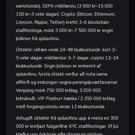
samstundis), SEPA millifærslu (3 000 kr–15 000
150 kr–3 virkir dagar). Crypto (Bitcoin, Ethereum,
Litecoin, Ripple, Tether) krefst 3–6 blockchain
staðfestinga, mörk 3 000 kr–7 500 000 kr engin
þóknun frá spilavítinu.
Úttektir: rafræn veski 24–48 klukkustundir, kort 3–
5 virkir dagar, millifærslur 3–7 dagar, crypto 12–24
klukkustundir. Engin þóknun er innheimt af
spilavítinu; fyrsta úttekt verður að nota sama
aðferð og innborgun vegna peningaþvættisvarnar.
Venjuleg mörk 750 000 kr/dag, 3 000 000
kr/mánuði. VIP Platínu+ hækka í 2 250 000 kr/dag
með forgangsvinnslu innan 12 klukkustunda.
Athugið: úttektir frá spilavítinu upp á meira en 300
000 kr krefjast fullgerðrar KYC staðfestingar. Ef þú
hleður upp óskýrum eða útrunnum skjölum,