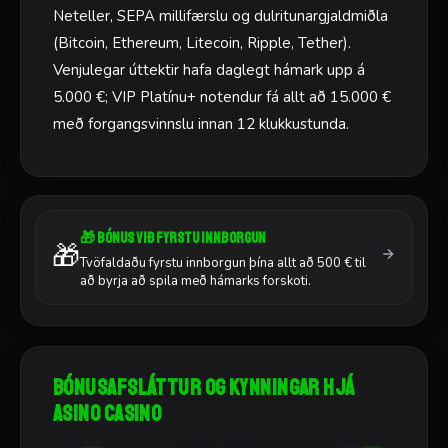
Neteller, SEPA millifærslu og dulritunargjaldmiðla
(Bitcoin, Ethereum, Litecoin, Ripple, Tether).
Venjulegar úttektir hafa daglegt hámark upp á
5.000 €; VIP Platínu+ notendur fá allt að 15.000 €
með forgangsvinnslu innan 12 klukkustunda.
🎁 Bónus við fyrstu innborgun
🎁
Tvöfaldaðu fyrstu innborgun þína allt að 500 € til
að byrja að spila með hámarks forskoti.
Bónusafsláttur og kynningar hjá
Asino Casino