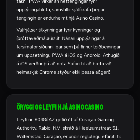
tákni. PWA virkar án nettengingar fyrir
upplýsingahluta, samstillir sjálfkrafa þegar
tengingin er endurheimt hjá Asino Casino.
Valfrjálsar tilkynningar fyrir kynningar og
íþróttaveðmálaúrslit. Nánari upplýsingar á
farsímafor síðunni, þar sem þú finnur leiðbeiningar
um uppsetningu PWA á iOS og Android. Athugið:
á iOS verður þú að nota Safari til að bæta við
heimaskjá; Chrome styður ekki þessa aðgerð.
Öryggi og leyfi hjá Asino Casino
Leyfi nr. 8048/JAZ gefið út af Curaçao Gaming
Authority. Rabidi N.V., skráð á Heelsumstraat 51,
Willemstad, Curaçao, er undir reglulegu eftirliti til