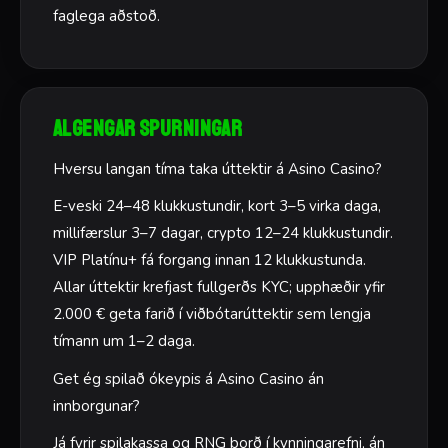
faglega aðstoð.
Algengar Spurningar
Hversu langan tíma taka úttektir á Asino Casino?
E-veski 24–48 klukkustundir, kort 3–5 virka daga,
millifærslur 3–7 dagar, crypto 12–24 klukkustundir.
VIP Platínu+ fá forgang innan 12 klukkustunda.
Allar úttektir krefjast fullgerðs KYC; upphæðir yfir
2.000 € geta farið í viðbótarúttektir sem lengja
tímann um 1–2 daga.
Get ég spilað ókeypis á Asino Casino án
innborgunar?
Já fyrir spilakassa og RNG borð í kynningarefni, án