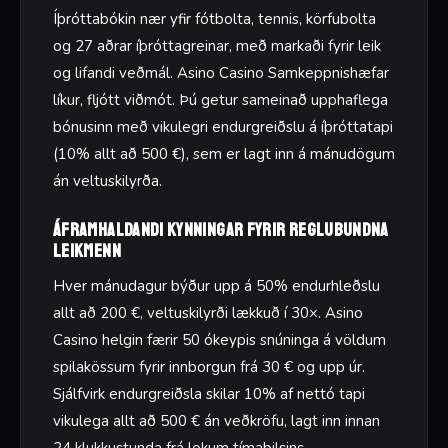
Íþróttabókin nær yfir fótbolta, tennis, körfubolta
og 27 aðrar íþróttagreinar, með markaði fyrir leik
og lifandi veðmál. Asino Casino Samkeppnishæfar
líkur, fljótt viðmót. Þú getur sameinað upphaflega
bónusinn með vikulegri endurgreiðslu á íþróttatapi
(10% allt að 500 €), sem er lagt inn á mánudögum
án veltuskilyrða.
Áframhaldandi Kynningar fyrir Reglubundna
Leikmenn
Hver mánudagur býður upp á 50% endurhleðslu
allt að 200 €, veltuskilyrði lækkuð í 30×. Asino
Casino helgin færir 50 ókeypis snúninga á völdum
spilakössum fyrir innborgun frá 30 € og upp úr.
Sjálfvirk endurgreiðsla skilar 10% af nettó tapi
vikulega allt að 500 € án veðkröfu, lagt inn innan
24 klukkustunda frá lokum tímabilsins.