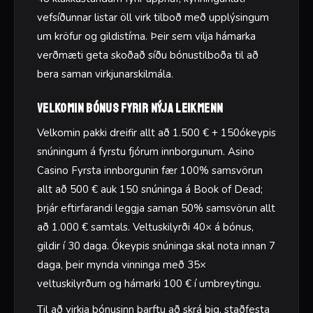
vefsíðunnar listar öll virk tilboð með upplýsingum
um kröfur og gildistíma. Þeir sem vilja hámarka
verðmæti geta skoðað síðu bónustilboða til að
bera saman virkjunarskilmála.
Velkomin Bónus fyrir Nýja Leikmenn
Velkomin pakki dreifir allt að 1.500 € + 150ókeypis
snúningum á fyrstu fjórum innborgunum. Asino
Casino Fyrsta innborgunin fær 100% samsvörun
allt að 500 € auk 150 snúninga á Book of Dead;
þrjár eftirfarandi leggja saman 50% samsvörun allt
að 1.000 € samtals. Veltuskilyrði 40× á bónus,
gildir í 30 daga. Ókeypis snúninga skal nota innan 7
daga, þeir mynda vinninga með 35×
veltuskilyrðum og hámarki 100 € í umbreytingu.
Til að virkja bónusinn þarftu að skrá þig, staðfesta