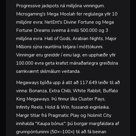
Progressive jackpots ná milljóna vinningum.
Microgaming's Mega Moolah fer reglulega yfir 10
milljónir evra; NetEnt's Divine Fortune og Mega
Fortune Dreams sveima á milli 500.000 og 3
milljóna evra. Hall of Gods, Arabian Nights, Major
Millions sýna rauntíma teljara í móttökunni.
Vinningar eru greiddir í einu lagi, en upphæðir yfir
100.000 evra geta krafist mánaðarlegra greiðslna
samkvæmt skilmálum veitanda.
Megaways bjóða upp á allt að 117.649 leiðir til að
vinna: Bonanza, Extra Chilli, White Rabbit, Buffalo
King Megaways. Þú finnur líka Cluster Pays,
Infinity Reels, Hold & Win, fossandi eiginleika.
Margir titlar frá Pragmatic Play og Nolimit City
innihalda "Kaupa bónus": þú borgar margfaldara af
grunnpöntuninni (50×–100×) til að fá beinan