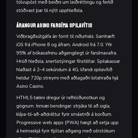
tölvupóst með beiðni um leiðréttingu og ferlið
stöðvast þar til nýtt upphleðsla.
Árangur Asino farsíma spilavítis
Viðbragðsútgáfa án forrit til niðurhals. Samhæft
iOS frá iPhone 8 og áfram, Android frá 7.0. Yfir
95% af bókasafninu aðgengilegt úr farsímavafra.
Hröð hleðsla, snertistýringar fínstilltar. Spilakassar
hlaðast á 2–4 sekúndum á 4G; lifandi spilavítið
heldur 720p streymi með aðlagaðri bitahraða hjá
Asino Casino.
HTML5 tækni dregur úr rafhlöðunotkun og
gögnum. Innsæi bendingar: strjúka til að sigla,
klípa-til-að-aðdráttur fyrir smáatriði á borðum.
Progressive web apps (PWA) hægt að setja upp
á heimaskjá fyrir fljótan aðgang með sérstökum