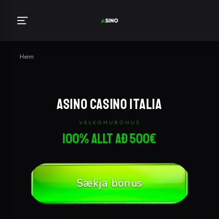
Heim
Asino Casino Italia
VELKOMUBÓNUS
100% allt að 500€
Sækja bónus