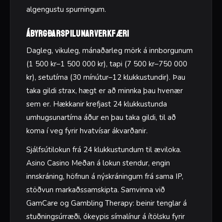
algengustu spurningum.
Ábyrgðarspilunarverkfæri
Dagleg, vikuleg, mánaðarleg mörk á innborgunum
(1 500 kr–1 500 000 kr), tapi (7 500 kr–750 000
kr), setutíma (30 mínútur–12 klukkustundir). Þau
taka gildi strax, hægt er að minnka þau hvenær
sem er. Hækkanir krefjast 24 klukkustunda
umhugsunartíma áður en þau taka gildi, til að
koma í veg fyrir hvatvísar ákvarðanir.
Sjálfsútilokun frá 24 klukkustundum til æviloka.
Asino Casino Meðan á lokun stendur, engin
innskráning, höfnun á nýskráningum frá sama IP,
stöðvun markaðssamskipta. Samvinna við
GamCare og Gambling Therapy: beinir tenglar á
stuðningsúrræði, ókeypis símalínur á ítölsku fyrir