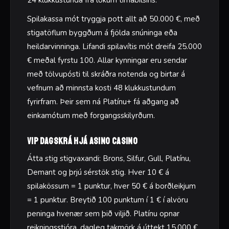
Spilakassa mót tryggja pott allt að 50.000 €, með
stigatöflum byggðum á fjölda snúninga eða
heildarvinninga. Lifandi spilavítis mót dreifa 25.000
€ meðal fyrstu 100. Allar kynningar eru sendar
með tölvupósti til skráðra notenda og birtar á
vefnum að minnsta kosti 48 klukkustundum
fyrirfram. Þeir sem ná Platínu+ fá aðgang að
einkamótum með forgangsskilyrðum.
VIP Dagskrá hjá Asino Casino
Átta stig stigvaxandi: Brons, Silfur, Gull, Platínu,
Demant og þrjú sérstök stig. Hver 10 € á
spilakössum = 1 punktur, hver 50 € á borðleikjum
= 1 punktur. Breytið 100 punktum í 1 € í alvöru
peninga hvenær sem þið viljið. Platínu opnar
reikningsstjóra, dagleg takmörk á úttekt 15.000 €,