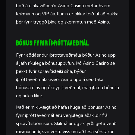
boð á einkaviðburði. Asino Casino metur hvern
leikmann og VIP áætlunin er okkar leið til að þakka
þér fyrir tryggð þína og skemmtun með Asino.
Bónus fyrir íþróttaveðmál
Fyrir aðdáendur íþróttaveðmála býður Asino upp
á jafn ríkulega bónusupplifun. Þó Asino Casino sé
þekkt fyrir spilavítisleiki sína, býður
íþróttaveðmálasvæði Asino upp á sérstaka
bónusa eins og ókeypis veðmál, margfalda bónusa
og aukin líkur.
Það er mikilvægt að hafa í huga að bónusar Asino
fyrir íþróttaveðmál eru venjulega aðskildir frá
spilavítisbónusum. Skilmálar og skilyrði geta verið
mismunandi, svo vertu viss um að lesa sérstakar