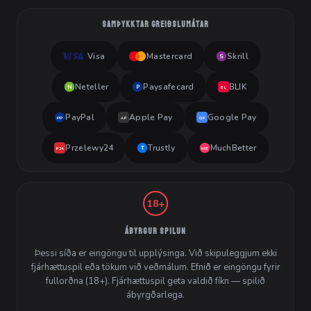
SAMÞYKKTAR GREIÐSLUMÁTAR
Visa
Mastercard
Skrill
S
Neteller
Paysafecard
BLIK
N
P
BL
PayPal
Apple Pay
Google Pay
PP
AP
GP
Przelewy24
Trustly
MuchBetter
T
MB
P24
18+
ÁBYRGUR SPILUN
Þessi síða er eingöngu til upplýsinga. Við skipuleggjum ekki
fjárhættuspil eða tökum við veðmálum. Efnið er eingöngu fyrir
fullorðna (18+). Fjárhættuspil geta valdið fíkn — spilið
ábyrgðarlega.