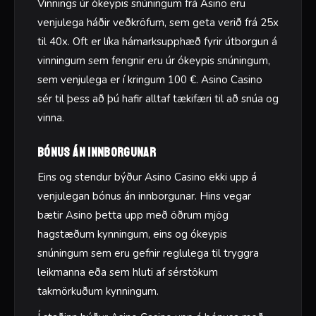
Vinnings úr ókeypis snúningum frá Asino eru
venjulega háðir veðkröfum, sem geta verið frá 25x
til 40x. Oft er líka hámarksupphæð fyrir útborgun á
vinningum sem fengnir eru úr ókeypis snúningum,
sem venjulega er í kringum 100 €. Asino Casino
sér til þess að þú hafir alltaf tækifæri til að snúa og
vinna.
Bónus án Innborgunar
Eins og stendur býður Asino Casino ekki upp á
venjulegan bónus án innborgunar. Hins vegar
bætir Asino þetta upp með öðrum mjög
hagstæðum kynningum, eins og ókeypis
snúningum sem eru gefnir reglulega til tryggra
leikmanna eða sem hluti af sérstökum
takmörkuðum kynningum.