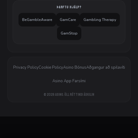
ÞARFTU HJÁLP?
BeGambleAware
GamCare
Gambling Therapy
GamStop
Privacy Policy
Cookie Policy
Asino Bónus
Aðgangur að spilavíti
Asino App Farsími
© 2026 Asino. Öll réttindi áskilin