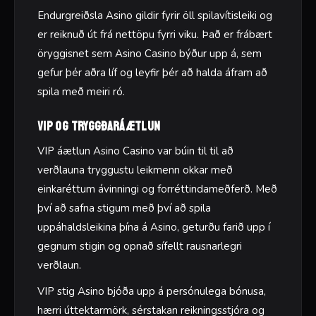
Endurgreiðsla Asino gildir fyrir öll spilavítisleiki og
er reiknuð út frá nettöpu fyrri viku. Það er frábært
öryggisnet sem Asino Casino býður upp á, sem
gefur þér aðra líf og leyfir þér að halda áfram að
spila með meiri ró.
VIP og tryggðaráætlun
VIP áætlun Asino Casino var búin til til að
verðlauna tryggustu leikmenn okkar með
einkaréttum ávinningi og forréttindameðferð. Með
því að safna stigum með því að spila
uppáhaldsleikina þína á Asino, geturðu farið upp í
gegnum stigin og opnað sífellt rausnarlegri
verðlaun.
VIP stig Asino bjóða upp á persónulega bónusa,
hærri úttektarmörk, sérstakan reikningsstjóra og