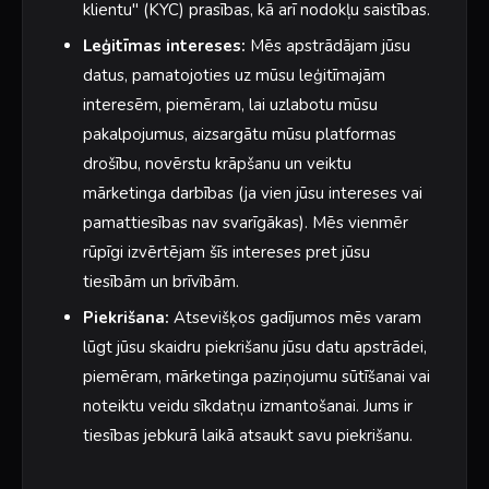
klientu" (KYC) prasības, kā arī nodokļu saistības.
Leģitīmas intereses:
Mēs apstrādājam jūsu
datus, pamatojoties uz mūsu leģitīmajām
interesēm, piemēram, lai uzlabotu mūsu
pakalpojumus, aizsargātu mūsu platformas
drošību, novērstu krāpšanu un veiktu
mārketinga darbības (ja vien jūsu intereses vai
pamattiesības nav svarīgākas). Mēs vienmēr
rūpīgi izvērtējam šīs intereses pret jūsu
tiesībām un brīvībām.
Piekrišana:
Atsevišķos gadījumos mēs varam
lūgt jūsu skaidru piekrišanu jūsu datu apstrādei,
piemēram, mārketinga paziņojumu sūtīšanai vai
noteiktu veidu sīkdatņu izmantošanai. Jums ir
tiesības jebkurā laikā atsaukt savu piekrišanu.