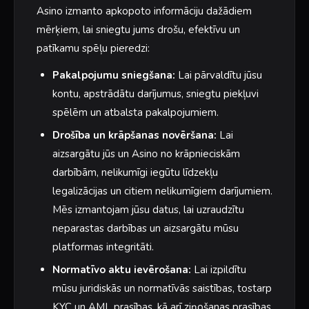
Asino izmanto apkopoto informāciju dažādiem
mērķiem, lai sniegtu jums drošu, efektīvu un
patīkamu spēļu pieredzi:
Pakalpojumu sniegšana:
Lai pārvaldītu jūsu
kontu, apstrādātu darījumus, sniegtu piekļuvi
spēlēm un atbalsta pakalpojumiem.
Drošība un krāpšanas novēršana:
Lai
aizsargātu jūs un Asino no krāpnieciskām
darbībām, nelikumīgi iegūtu līdzekļu
legalizācijas un citiem nelikumīgiem darījumiem.
Mēs izmantojam jūsu datus, lai uzraudzītu
neparastas darbības un aizsargātu mūsu
platformas integritāti.
Normatīvo aktu ievērošana:
Lai izpildītu
mūsu juridiskās un normatīvās saistības, tostarp
KYC un AML prasības, kā arī ziņošanas prasības