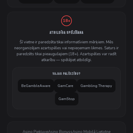
18+
ATBILDĪGA SPĒLĒŠANA
Šī vietne ir paredzēta tikai informatīviem mērķiem. Mēs
neorganizējam azartspēles vai nepieņemam likmes. Saturs ir
paredzēts tikai pieaugušajiem (18+). Azartspēles var radīt
atkarību — spēlējiet atbildīgi.
VAJAG PALĪDZĪBU?
BeGambleAware
GamCare
Gambling Therapy
GamStop
Asino Piekļuve
Asino Bonuss
Asino Mobilā Lietotne