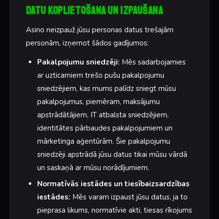
Datu koplietošana un izpaušana
Asino neizpauž jūsu personas datus trešajām
personām, izņemot šādos gadījumos:
Pakalpojumu sniedzēji:
Mēs sadarbojamies
ar uzticamiem trešo pušu pakalpojumu
sniedzējiem, kas mums palīdz sniegt mūsu
pakalpojumus, piemēram, maksājumu
apstrādātājiem, IT atbalsta sniedzējiem,
identitātes pārbaudes pakalpojumiem un
mārketinga aģentūrām. Šie pakalpojumu
sniedzēji apstrādā jūsu datus tikai mūsu vārdā
un saskaņā ar mūsu norādījumiem.
Normatīvās iestādes un tiesībaizsardzības
iestādes:
Mēs varam izpaust jūsu datus, ja to
pieprasa likums, normatīvie akti, tiesas rīkojums