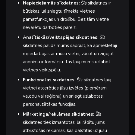
Nepieciešamās sīkdatnes:
Šīs sīkdatnes ir
būtiskas, lai sniegtu tīmekļa vietnes
pamatfunkcijas un drošību. Bez tām vietne
nevarētu darboties pareizi.
Analītiskās/veiktspējas sīkdatnes:
Šīs
sīkdatnes palīdz mums saprast, kā apmeklētāji
mijiedarbojas ar mūsu vietni, vācot un ziņojot
anonīmu informāciju. Tas ļauj mums uzlabot
vietnes veiktspēju.
Funkcionālās sīkdatnes:
Šīs sīkdatnes ļauj
vietnei atcerēties jūsu izvēles (piemēram,
valodu vai reģionu) un sniegt uzlabotas,
personalizētākas funkcijas.
Mārketinga/reklāmas sīkdatnes:
Šīs
sīkdatnes tiek izmantotas, lai rādītu jums
atbilstošas reklāmas, kas balstītas uz jūsu