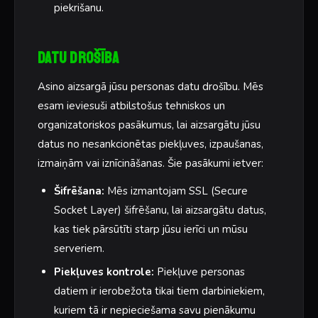
piekrišanu.
Datu drošība
Asino aizsargā jūsu personas datu drošību. Mēs
esam ieviesuši atbilstošus tehniskos un
organizatoriskos pasākumus, lai aizsargātu jūsu
datus no nesankcionētas piekļuves, izpaušanas,
izmaiņām vai iznīcināšanas. Šie pasākumi ietver:
Šifrēšana:
Mēs izmantojam SSL (Secure
Socket Layer) šifrēšanu, lai aizsargātu datus,
kas tiek pārsūtīti starp jūsu ierīci un mūsu
serveriem.
Piekļuves kontrole:
Piekļuve personas
datiem ir ierobežota tikai tiem darbiniekiem,
kuriem tā ir nepieciešama savu pienākumu