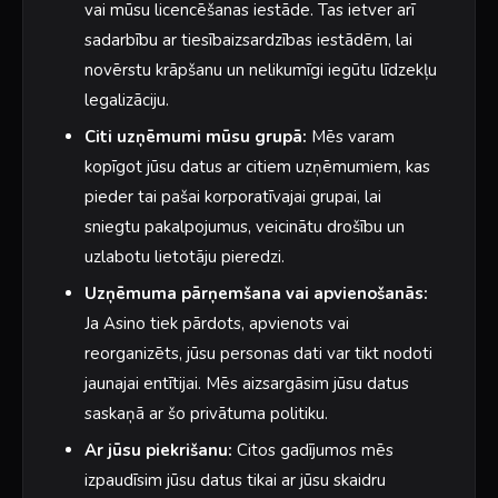
vai mūsu licencēšanas iestāde. Tas ietver arī
sadarbību ar tiesībaizsardzības iestādēm, lai
novērstu krāpšanu un nelikumīgi iegūtu līdzekļu
legalizāciju.
Citi uzņēmumi mūsu grupā:
Mēs varam
kopīgot jūsu datus ar citiem uzņēmumiem, kas
pieder tai pašai korporatīvajai grupai, lai
sniegtu pakalpojumus, veicinātu drošību un
uzlabotu lietotāju pieredzi.
Uzņēmuma pārņemšana vai apvienošanās:
Ja Asino tiek pārdots, apvienots vai
reorganizēts, jūsu personas dati var tikt nodoti
jaunajai entītijai. Mēs aizsargāsim jūsu datus
saskaņā ar šo privātuma politiku.
Ar jūsu piekrišanu:
Citos gadījumos mēs
izpaudīsim jūsu datus tikai ar jūsu skaidru