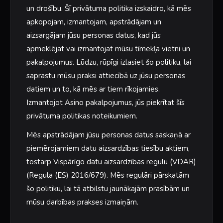
un drošību. Šī privātuma politika izskaidro, kā mēs
apkopojam, izmantojam, apstrādājam un
aizsargājam jūsu personas datus, kad jūs
apmeklējat vai izmantojat mūsu tīmekļa vietni un
pakalpojumus. Lūdzu, rūpīgi izlasiet šo politiku, lai
saprastu mūsu praksi attiecībā uz jūsu personas
datiem un to, kā mēs ar tiem rīkojamies.
Izmantojot Asino pakalpojumus, jūs piekrītat šīs
privātuma politikas noteikumiem.
Mēs apstrādājam jūsu personas datus saskaņā ar
piemērojamiem datu aizsardzības tiesību aktiem,
tostarp Vispārīgo datu aizsardzības regulu (VDAR)
(Regula (ES) 2016/679). Mēs regulāri pārskatām
šo politiku, lai tā atbilstu jaunākajām prasībām un
mūsu darbības prakses izmaiņām.