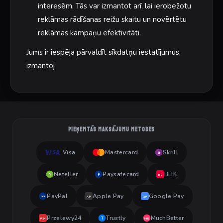
interesēm. Tās var izmantot arī, lai ierobežotu
reklāmas rādīšanas reižu skaitu un novērtētu
reklāmas kampaņu efektivitāti.
Jums ir iespēja pārvaldīt sīkdatņu iestatījumus,
izmantoj
PIEŅEMTĀS MAKSĀJUMU METODES
Visa
Mastercard
Skrill
S
Neteller
Paysafecard
BLIK
N
P
BL
PayPal
Apple Pay
Google Pay
PP
AP
GP
Przelewy24
Trustly
MuchBetter
T
MB
P24