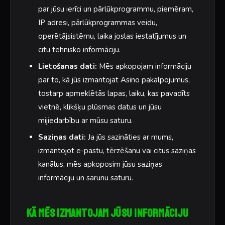
par jūsu ierīci un pārlūkprogrammu, piemēram,
IP adresi, pārlūkprogrammas veidu,
operētājsistēmu, laika joslas iestatījumus un
citu tehnisko informāciju.
Lietošanas dati:
Mēs apkopojam informāciju
par to, kā jūs izmantojat Asino pakalpojumus,
tostarp apmeklētās lapas, laiku, kas pavadīts
vietnē, klikšķu plūsmas datus un jūsu
mijiedarbību ar mūsu saturu.
Saziņas dati:
Ja jūs sazināties ar mums,
izmantojot e-pastu, tērzēšanu vai citus saziņas
kanālus, mēs apkoposim jūsu saziņas
informāciju un sarunu saturu.
Kā mēs izmantojam jūsu informāciju