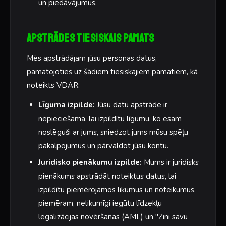
un piedāvājumus.
Apstrādes tiesiskais pamats
Mēs apstrādājam jūsu personas datus,
pamatojoties uz šādiem tiesiskajiem pamatiem, kā
noteikts VDAR:
Līguma izpilde:
Jūsu datu apstrāde ir
nepieciešama, lai izpildītu līgumu, ko esam
noslēguši ar jums, sniedzot jums mūsu spēļu
pakalpojumus un pārvaldot jūsu kontu.
Juridisko pienākumu izpilde:
Mums ir juridisks
pienākums apstrādāt noteiktus datus, lai
izpildītu piemērojamos likumus un noteikumus,
piemēram, nelikumīgi iegūtu līdzekļu
legalizācijas novēršanas (AML) un "Zini savu