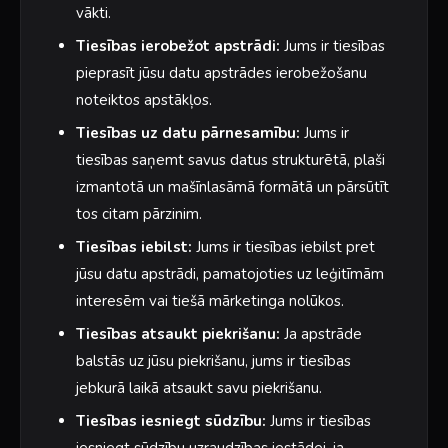
vākti.
Tiesības ierobežot apstrādi:
Jums ir tiesības
pieprasīt jūsu datu apstrādes ierobežošanu
noteiktos apstākļos.
Tiesības uz datu pārnesamību:
Jums ir
tiesības saņemt savus datus strukturētā, plaši
izmantotā un mašīnlasāmā formātā un pārsūtīt
tos citam pārzinim.
Tiesības iebilst:
Jums ir tiesības iebilst pret
jūsu datu apstrādi, pamatojoties uz leģitīmām
interesēm vai tiešā mārketinga nolūkos.
Tiesības atsaukt piekrišanu:
Ja apstrāde
balstās uz jūsu piekrišanu, jums ir tiesības
jebkurā laikā atsaukt savu piekrišanu.
Tiesības iesniegt sūdzību:
Jums ir tiesības
iesniegt sūdzību uzraudzības iestādei, ja