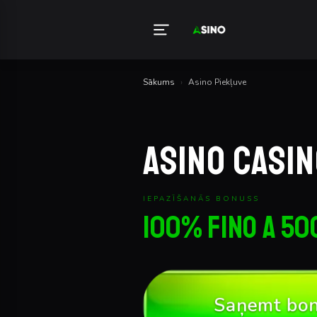
Sākums
›
Asino Piekļuve
Asino Casin
IEPAZĪŠANĀS BONUSS
100% fino a 50
Saņemt bo