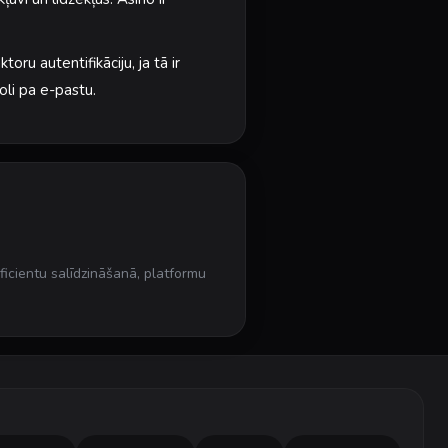
ru autentifikāciju, ja tā ir
oli pa e-pastu.
eficientu salīdzināšanā, platformu