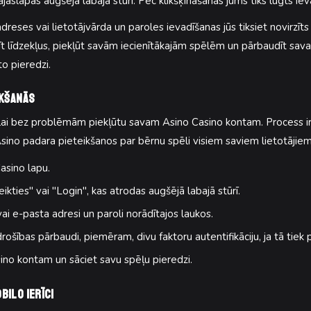
aslapas augšējā labajā stūrī. Pēc klikšķināšanas jums tiks lūgts iev
reses vai lietotājvārda un paroles ievadīšanas jūs tiksiet novirzīts
dīt līdzekļus, piekļūt savām iecienītākajām spēlēm un pārbaudīt sav
o pieredzi.
ikšanās
, lai bez problēmām piekļūtu savam Asino Casino kontam. Process ir
ino padara pieteikšanos par bērnu spēli visiem saviem lietotājiem
asino lapu.
ikties" vai "Login", kas atrodas augšējā labajā stūrī.
ai e-pasta adresi un paroli norādītajos laukos.
ošības pārbaudi, piemēram, divu faktoru autentifikāciju, ja tā tiek p
ino kontam un sāciet savu spēļu pieredzi.
bilo ierīci