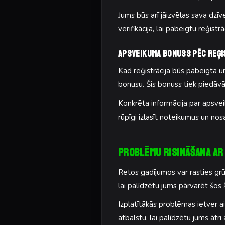
Jums būs arī jāizvēlas sava dzī
verifikācija, lai pabeigtu reģist
Apsveikuma bonuss pēc reģi
Kad reģistrācija būs pabeigta u
bonusu. Šis bonuss tiek piedāvā
Konkrēta informācija par apsvei
rūpīgi izlasīt noteikumus un nos
Problēmu risināšana ar 
Retos gadījumos var rasties grū
lai palīdzētu jums pārvarēt šos š
Izplatītākās problēmas ietver ai
atbalstu, lai palīdzētu jums ātri