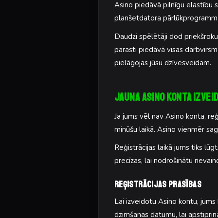
Asino piedāvā pilnīgu elastību 
planšetdatora pārlūkprogrammas.
Daudzi spēlētāji dod priekšroku A
parasti piedāvā visas darbvirsma
pielāgojas jūsu dzīvesveidam.
Jauna Asino konta izvei
Ja jums vēl nav Asino konta, reģ
minūšu laikā. Asino vienmēr saga
Reģistrācijas laikā jums tiks lūg
precīzas, lai nodrošinātu nevai
Reģistrācijas prasības
Lai izveidotu Asino kontu, jums
dzimšanas datumu, lai apstipri