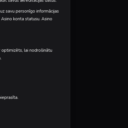
adīt savus akreditācijas datus.
 uz savu personīgo informācijas
a Asino konta statusu. Asino
 optimizēts, lai nodrošinātu
.
ieprasīta.