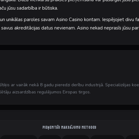
ču jūsu sadarbība ir būtiska.
n unikālas paroles savam Asino Casino kontam. Iespējojiet divu fakto
savus akreditācijas datus nevienam. Asino nekad neprasīs jūsu par
s
ītiķis ar vairāk nekā 8 gadu pieredzi derību industrijā. Specializējas ko
ētāju aizsardzības regulējumos Eiropas tirgos.
PIEŅEMTĀS MAKSĀJUMU METODES