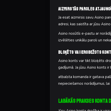
Aizmirstās paroles atjauno
Ja esat aizmirsis savu Asino paro
adresi, kas saistīta ar jūsu Asino
Asino nosūtīs e-pastu ar norādīj
izvēlēties unikālu paroli un nek
Bloķēts vai ierobežots kon
Asino konts var tikt bloķēts d
gadījumā. Ja jūsu Asino konts ir
atbalsta komanda ir gatava palī
nepieciešamos norādījumus, lai 
Labākās Prakses Konta D
Jūsu Asino konta drošība ir viss