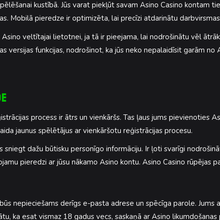
spēlēšanai kustībā. Jūs varat piekļūt savam Asino Casino kontam tie
 Mobilā pieredze ir optimizēta, lai precīzi atdarinātu darbvirsmas 
sino veltītajai lietotnei, ja tā ir pieejama, lai nodrošinātu vēl ātrā
s versijas funkcijas, nodrošinot, ka jūs neko nepalaidīsit garām no
de
istrācijas process ir ātrs un vienkāršs. Tas ļaus jums pievienoties 
ida jaunus spēlētājus ar vienkāršotu reģistrācijas procesu.
ts sniegt dažu būtisku personīgo informāciju. Ir ļoti svarīgi nodrošinā
nojamu pieredzi ar jūsu nākamo Asino kontu. Asino Casino rūpējas pa
 būs nepieciešams derīgs e-pasta adrese un spēcīga parole. Jums arī
nātu, ka esat vismaz 18 gadus vecs, saskaņā ar Asino likumdošanas