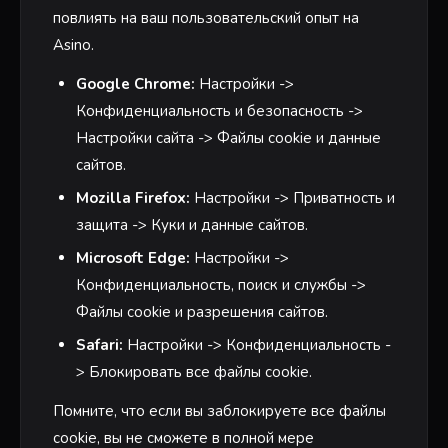
повлиять на ваш пользовательский опыт на
Asino.
Google Chrome:
Настройки ->
Конфиденциальность и безопасность ->
Настройки сайта -> Файлы cookie и данные
сайтов.
Mozilla Firefox:
Настройки -> Приватность и
защита -> Куки и данные сайтов.
Microsoft Edge:
Настройки ->
Конфиденциальность, поиск и службы ->
Файлы cookie и разрешения сайтов.
Safari:
Настройки -> Конфиденциальность -
> Блокировать все файлы cookie.
Помните, что если вы заблокируете все файлы
cookie, вы не сможете в полной мере