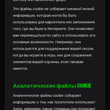
Эти файлы cookie не собирают никакой личной
информации, которая могла бы быть
использована для маркетинга или запоминания
того, где вы были в Интернете. Они позволяют
вам перемещаться по сайту и использовать его
основные возможности. Например, они
используются для поддержания вашей сессии,
когда вы играете в игры, или для сохранения
элементов вашей корзины, если таковая
имеется.
Аналитические файлы cookie
Аналитические файлы cookie собирают
информацию о том, как посетители используют
Asino, например, какие страницы они посещают