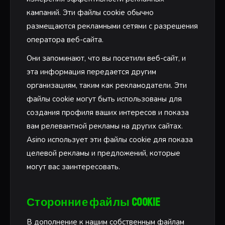
кампаний. Эти файлы cookie обычно
размещаются рекламными сетями с разрешения
оператора веб-сайта.
Они запоминают, что вы посетили веб-сайт, и
эта информация передается другим
организациям, таким как рекламодатели. Эти
файлы cookie могут быть использованы для
создания профиля ваших интересов и показа
вам релевантной рекламы на других сайтах.
Asino использует эти файлы cookie для показа
целевой рекламы и предложений, которые
могут вас заинтересовать.
Сторонние файлы cookie
В дополнение к нашим собственным файлам