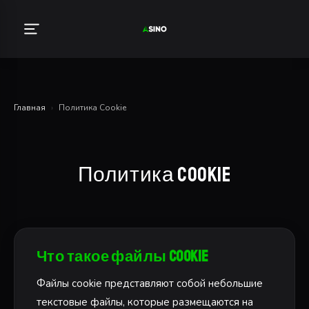
Главная
›
Политика Cookie
Политика Cookie
Что такое файлы cookie
Файлы cookie представляют собой небольшие
текстовые файлы, которые размещаются на