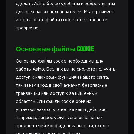
сделать Asino более удобным и эффективным
для всех наших пользователей. Мы стремимся
использовать файлы cookie ответственно и
прозрачно.
Основные файлы cookie
Основные файлы cookie необходимы для
работы Asino. Без них вы не сможете получить
доступ к ключевым функциям нашего сайта,
таким как вход в свой аккаунт, безопасные
транзакции или доступ к защищенным
областям. Эти файлы cookie обычно
устанавливаются в ответ на ваши действия,
например, запрос услуг, установка ваших
предпочтений конфиденциальности, вход в
систему или заполнение форм.