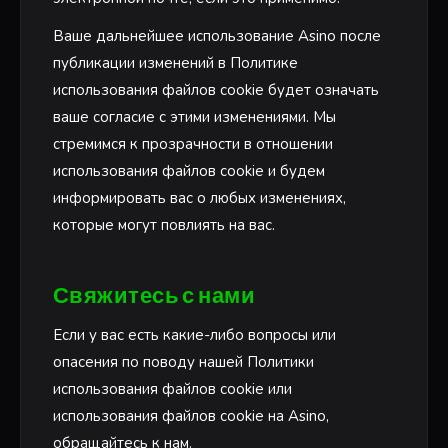
Ваше дальнейшее использование Asino после
публикации изменений в Политике
использования файлов cookie будет означать
ваше согласие с этими изменениями. Мы
стремимся к прозрачности в отношении
использования файлов cookie и будем
информировать вас о любых изменениях,
которые могут повлиять на вас.
Свяжитесь с нами
Если у вас есть какие-либо вопросы или
опасения по поводу нашей Политики
использования файлов cookie или
использования файлов cookie на Asino,
обращайтесь к нам.