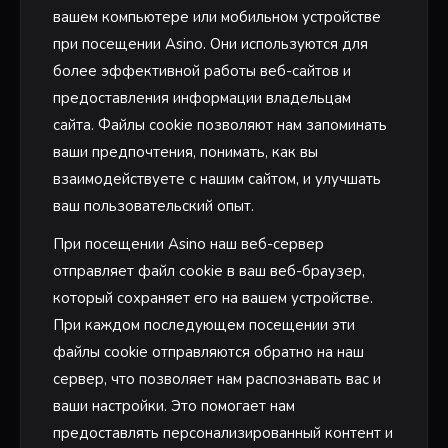
вашем компьютере или мобильном устройстве
при посещении Asino. Они используются для
более эффективной работы веб-сайтов и
предоставления информации владельцам
сайта. Файлы cookie позволяют нам запоминать
ваши предпочтения, понимать, как вы
взаимодействуете с нашим сайтом, и улучшать
ваш пользовательский опыт.
При посещении Asino наш веб-сервер
отправляет файл cookie в ваш веб-браузер,
который сохраняет его на вашем устройстве.
При каждом последующем посещении эти
файлы cookie отправляются обратно на наш
сервер, что позволяет нам распознавать вас и
ваши настройки. Это помогает нам
предоставлять персонализированный контент и