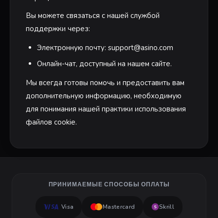
Вы можете связаться с нашей службой
поддержки через:
Электронную почту:
support@asino.com
Онлайн-чат, доступный на нашем сайте.
Мы всегда готовы помочь и предоставить вам
дополнительную информацию, необходимую
для понимания нашей практики использования
файлов cookie.
ПРИНИМАЕМЫЕ СПОСОБЫ ОПЛАТЫ
Visa
Mastercard
Skrill
S