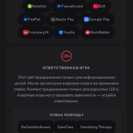
Neteller
Paysafecard
BLIK
N
P
BL
PayPal
Apple Pay
Google Pay
PP
AP
GP
Przelewy24
Trustly
MuchBetter
T
MB
P24
18+
ОТВЕТСТВЕННАЯ ИГРА
Этот сайт предназначен только для информационных
целей. Мы не организуем азартные игры и не принимаем
ставки. Контент предназначен только для взрослых (18+).
Азартные игры могут вызывать зависимость — играйте
ответственно.
НУЖНА ПОМОЩЬ?
BeGambleAware
GamCare
Gambling Therapy