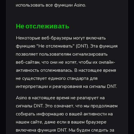
использовать все функции Asino.
Не отслеживать
Некоторые веб-браузеры могут включать
функцию "Не отслеживать" (DNT). Эта функция
позволяет пользователям сигнализировать
веб-сайтам, что они не хотят, чтобы их онлайн-
активность отслеживалась. В настоящее время
не существует единого стандарта для
интерпретации и реагирования на сигналы DNT.
Asino в настоящее время не реагирует на
сигналы DNT. Это означает, что мы продолжаем
собирать информацию о вашей активности на
нашем сайте, даже если в вашем браузере
включена функция DNT. Мы будем следить за