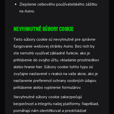
Zlepšenie celkového používateľského zážitku
na Asino.
Nevyhnutné súbory cookie
Tieto súbory cookie sú nevyhnutné pre správne
fungovanie webovej stránky Asino. Bez nich by
ste nemohli využívať základné funkcie, ako je
prihlásenie do svojho účtu, vkladanie prostriedkov
alebo hranie hier. Súbory cookie tohto typu sú
zvyčajne nastavené v reakcii na vaše akcie, ako je
nastavenie preferencií ochrany osobných údajov,
prihlásenie alebo vyplnenie formulárov.
Nevyhnutné súbory cookie zabezpečujú
bezpečnosť a integritu našej platformy. Napríklad,
pomáhajú nám identifikovať a predchádzať