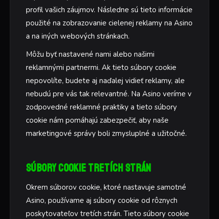
profil vašich záujmov. Následne sú tieto informácie
použité na zobrazovanie cielenej reklamy na Asino
a na iných webových stránkach.
Môžu byť nastavené nami alebo našimi
reklamnými partnermi. Ak tieto súbory cookie
nepovolíte, budete aj naďalej vidieť reklamy, ale
nebudú pre vás tak relevantné. Na Asino veríme v
zodpovedné reklamné praktiky a tieto súbory
cookie nám pomáhajú zabezpečiť, aby naše
marketingové správy boli zmysluplné a užitočné.
Súbory cookie tretích strán
Okrem súborov cookie, ktoré nastavuje samotné
Asino, používame aj súbory cookie od rôznych
poskytovateľov tretích strán. Tieto súbory cookie