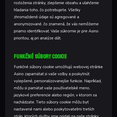
rozloženia stránky, zlepšenie obsahu a uľahčenie
hľadania toho, čo potrebujete. Všetky
zhromaždené údaje sú agregované a
anonymizované, čo znamená, že vás nemôžeme
priamo identifikovať. Vaše súkromie je pre Asino
prioritou, aj pri analýze dát.
Funkčné súbory cookie
Funkčné súbory cookie umožňujú webovej stránke
Asino zapamätať si vaše voľby a poskytnúť
vylepšené, personalizovanejšie funkcie. Napríklad,
môžu si pamätať vaše používateľské meno,
jazykové preferencie alebo región, v ktorom sa
nachádzate. Tieto súbory cookie môžu byť
nastavené nami alebo poskytovateľmi tretích
strán, ktorých služby sme pridali na naše stránky.