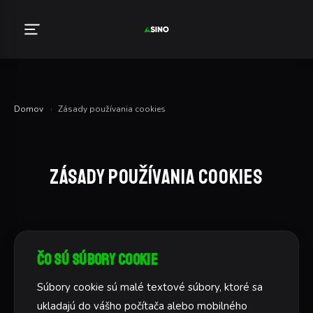
Domov
›
Zásady používania cookies
Zásady používania cookies
Čo sú súbory cookie
Súbory cookie sú malé textové súbory, ktoré sa
ukladajú do vášho počítača alebo mobilného