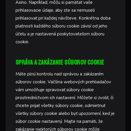
Asino. Napríklad, môžu si pamätať vaše
prihlasovacie údaje, aby ste sa nemuseli
prihlasovať pri každej návšteve. Konkrétna doba
platnosti každého súboru cookie závisí od jeho
účelu a je nastavená poskytovateľom súboru
cookie.
Správa a zakázanie súborov cookie
Máte plnú kontrolu nad správou a zakázaním
súborov cookie. Väčšina webových prehliadačov
vám umožňuje spravovať súbory cookie
prostredníctvom ich nastavení. Môžete si zvoliť, či
chcete prijať všetky súbory cookie, odmietnuť
všetky súbory cookie alebo byť upozornení, keď je
súbor cookie nastavený. Majte na pamäti, že
zakázanie niektorých súborov cookie môže