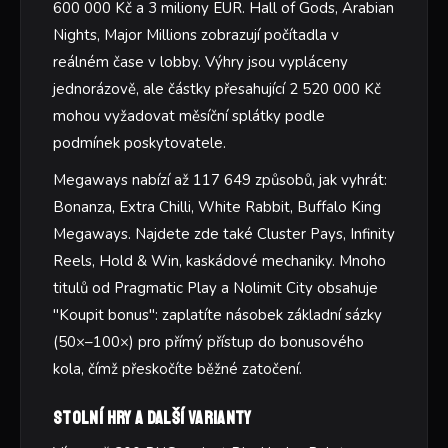
600 000 Kč a 3 miliony EUR. Hall of Gods, Arabian
Nights, Major Millions zobrazují počítadla v
reálném čase v lobby. Výhry jsou vypláceny
jednorázově, ale částky přesahující 2 520 000 Kč
mohou vyžadovat měsíční splátky podle
podmínek poskytovatele.
Megaways nabízí až 117 649 způsobů, jak vyhrát:
Bonanza, Extra Chilli, White Rabbit, Buffalo King
Megaways. Najdete zde také Cluster Pays, Infinity
Reels, Hold & Win, kaskádové mechaniky. Mnoho
titulů od Pragmatic Play a Nolimit City obsahuje
"Koupit bonus": zaplatíte násobek základní sázky
(50×–100×) pro přímý přístup do bonusového
kola, čímž přeskočíte běžné zatočení.
Stolní Hry a Další Varianty