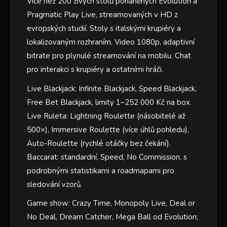
Více než 200 živých stolů poháněných Evolution a
Pragmatic Play Live, streamovaných v HD z
evropských studií. Stoly s italskými krupiéry a
lokalizovaným rozhraním. Video 1080p, adaptivní
bitrate pro plynulé streamování na mobilu. Chat
pro interakci s krupiéry a ostatními hráči.
Live Blackjack: Infinite Blackjack, Speed Blackjack,
Free Bet Blackjack, limity 1–252 000 Kč na box.
Live Ruleta: Lightning Roulette (násobitelé až
500×), Immersive Roulette (více úhlů pohledu),
Auto-Roulette (rychlé otáčky bez čekání).
Baccarat: standardní, Speed, No Commission, s
podrobnými statistikami a roadmapami pro
sledování vzorů.
Game show: Crazy Time, Monopoly Live, Deal or
No Deal, Dream Catcher, Mega Ball od Evolution;