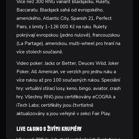
Více než 300 RNG variant Blackjacku, Rulety,
Baccaratu. Blackjack sahá od evropského,
amerického, Atlantic City, Spanish 21, Perfect
Pairs, s limity 1–126 000 Kč na ruku. Rulety
pokrývají evropskou (jedno nulové), francouzskou
(La Partage), americkou, multi-wheel pro hraní na
více stolech současně.
Video poker: Jacks or Better, Deuces Wild, Joker
Poker, All American, ve verzích pro jednu ruku a
více rukou až pro 100 současných rukou. Speciální
hry: virtuální stírací losy, keno, bingo, aviator, crash
hry. Všechny RNG jsou certifikovány eCOGRA a
iTech Labs; certifikáty jsou čtvrtletně
aktualizovány a jsou veřejné v sekci Fair Play.
Live Casino s Živými Krupiéry