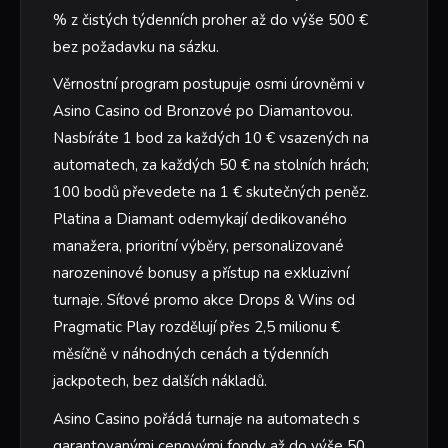
% z čistých týdenních proher až do výše 500 €
bez požadavku na sázku.
Věrnostní program postupuje osmi úrovněmi v
Asino Casino od Bronzové po Diamantovou.
Nasbíráte 1 bod za každých 10 € vsazených na
automatech, za každých 50 € na stolních hrách;
100 bodů převedete na 1 € skutečných peněz.
Platina a Diamant odemykají dedikovaného
manažera, prioritní výběry, personalizované
narozeninové bonusy a přístup na exkluzivní
turnaje. Síťové promo akce Drops & Wins od
Pragmatic Play rozdělují přes 2,5 milionu €
měsíčně v náhodných cenách a týdenních
jackpotech, bez dalších nákladů.
Asino Casino pořádá turnaje na automatech s
garantovanými cenovými fondy až do výše 50