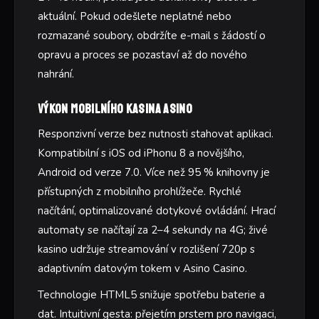
aktuální. Pokud odešlete neplatné nebo
rozmazané soubory, obdržíte e-mail s žádostí o
opravu a proces se pozastaví až do nového
nahrání.
Výkon mobilního kasina Asino
Responzivní verze bez nutnosti stahovat aplikaci.
Kompatibilní s iOS od iPhonu 8 a novějšího,
Android od verze 7.0. Více než 95 % knihovny je
přístupných z mobilního prohlížeče. Rychlé
načítání, optimalizované dotykové ovládání. Hrací
automaty se načítají za 2–4 sekundy na 4G; živé
kasino udržuje streamování v rozlišení 720p s
adaptivním datovým tokem v Asino Casino.
Technologie HTML5 snižuje spotřebu baterie a
dat. Intuitivní gesta: přejetím prstem pro navigaci,