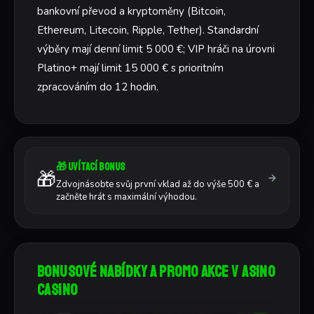
bankovní převod a kryptoměny (Bitcoin,
Ethereum, Litecoin, Ripple, Tether). Standardní
výběry mají denní limit 5 000 €; VIP hráči na úrovni
Platino+ mají limit 15 000 € s prioritním
zpracováním do 12 hodin.
🎁 Uvítací bonus
🎁
Zdvojnásobte svůj první vklad až do výše 500 € a
začněte hrát s maximální výhodou.
Bonusové nabídky a promo akce v Asino
Casino