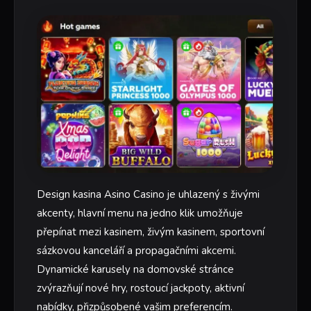
Design kasina Asino Casino je uhlazený s živými
akcenty, hlavní menu na jedno klik umožňuje
přepínat mezi kasinem, živým kasinem, sportovní
sázkovou kanceláří a propagačními akcemi.
Dynamické karusely na domovské stránce
zvýrazňují nové hry, rostoucí jackpoty, aktivní
nabídky, přizpůsobené vašim preferencím.