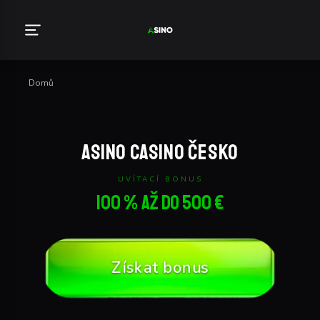
Domů
Asino Casino Česko
UVÍTACÍ BONUS
100 % až do 500 €
Získat bonus