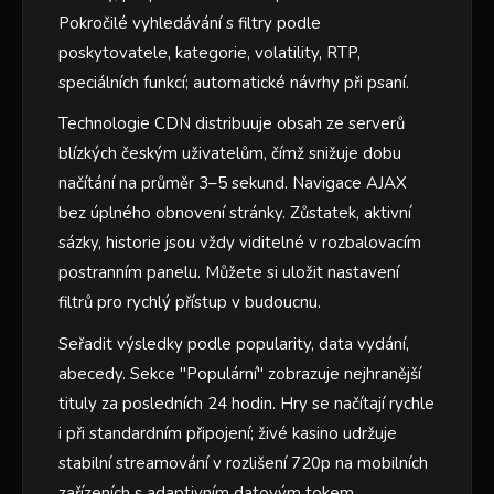
Pokročilé vyhledávání s filtry podle
poskytovatele, kategorie, volatility, RTP,
speciálních funkcí; automatické návrhy při psaní.
Technologie CDN distribuuje obsah ze serverů
blízkých českým uživatelům, čímž snižuje dobu
načítání na průměr 3–5 sekund. Navigace AJAX
bez úplného obnovení stránky. Zůstatek, aktivní
sázky, historie jsou vždy viditelné v rozbalovacím
postranním panelu. Můžete si uložit nastavení
filtrů pro rychlý přístup v budoucnu.
Seřadit výsledky podle popularity, data vydání,
abecedy. Sekce "Populární" zobrazuje nejhranější
tituly za posledních 24 hodin. Hry se načítají rychle
i při standardním připojení; živé kasino udržuje
stabilní streamování v rozlišení 720p na mobilních
zařízeních s adaptivním datovým tokem.