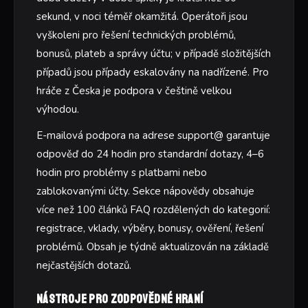
sekund, v noci téměř okamžitá. Operátoři jsou
vyškoleni pro řešení technických problémů,
bonusů, plateb a správy účtu; v případě složitějších
případů jsou případy eskalovány na nadřízené. Pro
hráče z Česka je podpora v češtině velkou
výhodou.
E-mailová podpora na adrese support@ garantuje
odpověď do 24 hodin pro standardní dotazy, 4–6
hodin pro problémy s platbami nebo
zablokovanými účty. Sekce nápovědy obsahuje
více než 100 článků FAQ rozdělených do kategorií:
registrace, vklady, výběry, bonusy, ověření, řešení
problémů. Obsah je týdně aktualizován na základě
nejčastějších dotazů.
Nástroje pro zodpovědné hraní