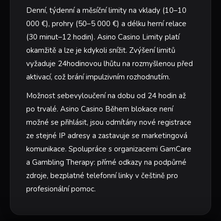
Denní, týdenní a měsíční limity na vklady (10–10
000 €), prohry (50–5 000 €) a délku herní relace
(30 minut–12 hodin). Asino Casino Limity platí
okamžitě a lze je kdykoli snížit. Zvýšení limitů
vyžaduje 24hodinovou lhůtu na rozmyšlenou před
aktivací, což brání impulzivním rozhodnutím.
Možnost sebevyloučení na dobu od 24 hodin až
po trvalé. Asino Casino Během blokace není
možné se přihlásit, jsou odmítány nové registrace
ze stejné IP adresy a zastavuje se marketingová
komunikace. Spolupráce s organizacemi GamCare
a Gambling Therapy: přímé odkazy na podpůrné
zdroje, bezplatné telefonní linky v češtině pro
profesionální pomoc.