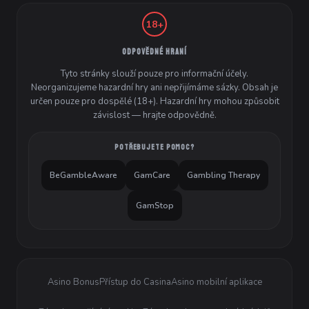
18+
ODPOVĚDNÉ HRANÍ
Tyto stránky slouží pouze pro informační účely.
Neorganizujeme hazardní hry ani nepřijímáme sázky. Obsah je
určen pouze pro dospělé (18+). Hazardní hry mohou způsobit
závislost — hrajte odpovědně.
POTŘEBUJETE POMOC?
BeGambleAware
GamCare
Gambling Therapy
GamStop
Asino Bonus
Přístup do Casina
Asino mobilní aplikace