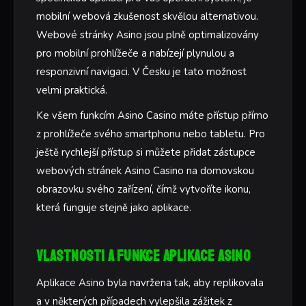
mobilní webová zkušenost skvělou alternativou.
Webové stránky Asino jsou plně optimalizovány
pro mobilní prohlížeče a nabízejí plynulou a
responzivní navigaci. V Česku je tato možnost
velmi praktická.
Ke všem funkcím Asino Casino máte přístup přímo
z prohlížeče svého smartphonu nebo tabletu. Pro
ještě rychlejší přístup si můžete přidat zástupce
webových stránek Asino Casino na domovskou
obrazovku svého zařízení, čímž vytvoříte ikonu,
která funguje stejně jako aplikace.
Vlastnosti a funkce aplikace Asino
Aplikace Asino byla navržena tak, aby replikovala
a v některých případech vylepšila zážitek z