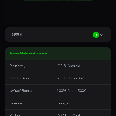
OBSAH
4
Asino Mobilní Aplikace
Platformy
iOS & Android
Mobilní App
Mobilní Prohlížeč
Uvítací Bonus
100% fino a 500€
Licence
Curaçao
Podpora
24/7 Live Chat