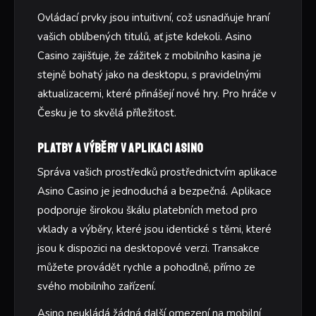
Ovládací prvky jsou intuitivní, což usnadňuje hraní
vašich oblíbených titulů, ať jste kdekoli. Asino
Casino zajišťuje, že zážitek z mobilního kasina je
stejně bohatý jako na desktopu, s pravidelnými
aktualizacemi, které přinášejí nové hry. Pro hráče v
Česku je to skvělá příležitost.
Platby a výběry v aplikaci Asino
Správa vašich prostředků prostřednictvím aplikace
Asino Casino je jednoduchá a bezpečná. Aplikace
podporuje širokou škálu platebních metod pro
vklady a výběry, které jsou identické s těmi, které
jsou k dispozici na desktopové verzi. Transakce
můžete provádět rychle a pohodlně, přímo ze
svého mobilního zařízení.
Asino neukládá žádná další omezení na mobilní