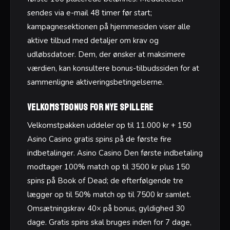
sendes via e-mail 48 timer før start;
kampagnesektionen på hjemmesiden viser alle
aktive tilbud med detaljer om krav og
udløbsdatoer. Dem, der ønsker at maksimere
værdien, kan konsultere bonus-tilbudssiden for at
sammenligne aktiveringsbetingelserne.
Velkomstbonus for Nye Spillere
Velkomstpakken uddeler op til 11.000 kr + 150
Asino Casino gratis spins på de første fire
indbetalinger. Asino Casino Den første indbetaling
modtager 100% match op til 3500 kr plus 150
spins på Book of Dead; de efterfølgende tre
lægger op til 50% match op til 7500 kr samlet.
Omsætningskrav 40× på bonus, gyldighed 30
dage. Gratis spins skal bruges inden for 7 dage,