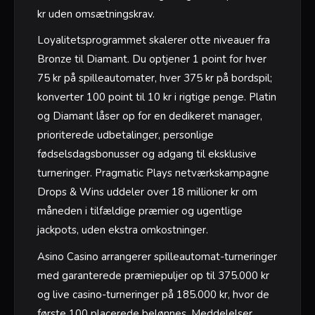
kr uden omsætningskrav.
Loyalitetsprogrammet skalerer otte niveauer fra
Bronze til Diamant. Du optjener 1 point for hver
75 kr på spilleautomater, hver 375 kr på bordspil;
konverter 100 point til 10 kr i rigtige penge. Platin
og Diamant låser op for en dedikeret manager,
prioriterede udbetalinger, personlige
fødselsdagsbonusser og adgang til eksklusive
turneringer. Pragmatic Plays netværkskampagne
Drops & Wins uddeler over 18 millioner kr om
måneden i tilfældige præmier og ugentlige
jackpots, uden ekstra omkostninger.
Asino Casino arrangerer spilleautomat-turneringer
med garanterede præmiepuljer op til 375.000 kr
og live casino-turneringer på 185.000 kr, hvor de
første 100 placerede belønnes. Meddelelser