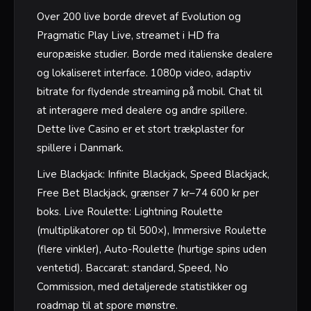
Over 200 live borde drevet af Evolution og
Pragmatic Play Live, streamet i HD fra
europæiske studier. Borde med italienske dealere
og lokaliseret interface. 1080p video, adaptiv
bitrate for flydende streaming på mobil. Chat til
at interagere med dealere og andre spillere.
Dette live Casino er et stort trækplaster for
spillere i Danmark.
Live Blackjack: Infinite Blackjack, Speed Blackjack,
Free Bet Blackjack, grænser 7 kr–74 600 kr per
boks. Live Roulette: Lightning Roulette
(multiplikatorer op til 500×), Immersive Roulette
(flere vinkler), Auto-Roulette (hurtige spins uden
ventetid). Baccarat: standard, Speed, No
Commission, med detaljerede statistikker og
roadmap til at spore mønstre.