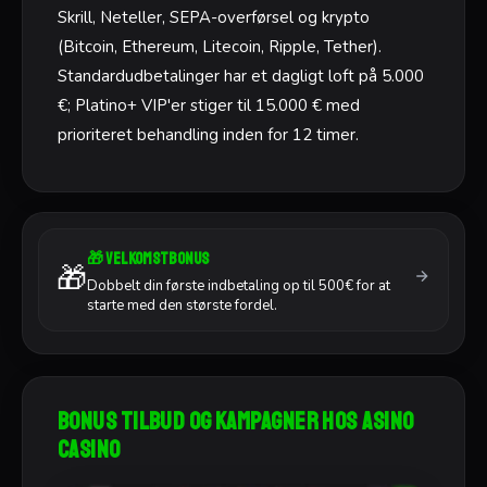
Skrill, Neteller, SEPA-overførsel og krypto
(Bitcoin, Ethereum, Litecoin, Ripple, Tether).
Standardudbetalinger har et dagligt loft på 5.000
€; Platino+ VIP'er stiger til 15.000 € med
prioriteret behandling inden for 12 timer.
🎁 Velkomstbonus
🎁
Dobbelt din første indbetaling op til 500€ for at
starte med den største fordel.
Bonus Tilbud og Kampagner hos Asino
Casino