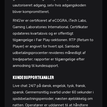
uautoriseret adgang, selv hvis adgangskoden
bliver kompromitteret.
RNG'er er certificeret af eCOGRA, iTech Labs,
Gaming Laboratories International. Certifikater
opdateres kvartalsvis og er offentligt
tilgængelige i Fair Play-sektionen. RTP (Return to
Player) er angivet for hvert spil. Samlede
udbetalingsprocenter revideres månedligt af
tredjeparter; rapporter er tilgængelige efter
anmodning til kundesupport.
Kundesupportkanaler
Live chat 24/7 på dansk, engelsk, tysk, fransk,
spansk. Gennemsnitlig svartid under 60 sekunder i
spidsbelastningsperioder, næsten øjeblikkelig om
natten. Operatører er uddannet til at håndtere