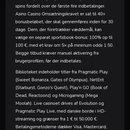
spins fordelt over de første fire indbetalinger.
Asino Casino Omsætningskravet er sat til 40×
bonusbeløbet, der skal gennemføres inden for 30
dage. Dem, der foretrækker væddemål, kan
vælge en separat sportsbook-bonus: 100% op til
100 €, med et krav om 5× på minimum odds 1.50.
Begge tilbud kræver manuel aktivering fra
brugerprofilen, før der indbetales.
Biblioteket indeholder titler fra Pragmatic Play
(Sweet Bonanza, Gates of Olympus), NetEnt
(Starburst, Gonzo's Quest), Play'n GO (Book of
Dead, Reactoonz) og Microgaming (Mega
Moolah). Live casinoet drives af Evolution og
Pragmatic Play Live, med danske borde i HD-
streaming og grænser fra 1 € til 50.000 €.
Betalingsmetoderne dækker Visa, Mastercard,