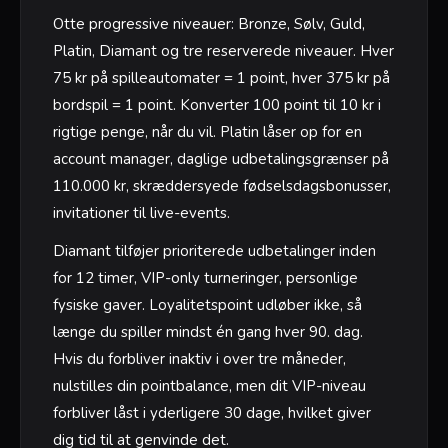
Otte progressive niveauer: Bronze, Sølv, Guld,
Platin, Diamant og tre reserverede niveauer. Hver
75 kr på spilleautomater = 1 point, hver 375 kr på
bordspil = 1 point. Konverter 100 point til 10 kr i
rigtige penge, når du vil. Platin låser op for en
account manager, daglige udbetalingsgrænser på
110.000 kr, skræddersyede fødselsdagsbonusser,
invitationer til live-events.
Diamant tilføjer prioriterede udbetalinger inden
for 12 timer, VIP-only turneringer, personlige
fysiske gaver. Loyalitetspoint udløber ikke, så
længe du spiller mindst én gang hver 90. dag.
Hvis du forbliver inaktiv i over tre måneder,
nulstilles din pointbalance, men dit VIP-niveau
forbliver låst i yderligere 30 dage, hvilket giver
dig tid til at genvinde det.