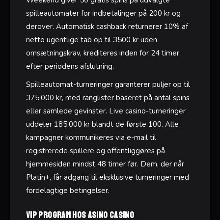
spilleautomater for indbetalinger på 200 kr og
derover. Automatisk cashback returnerer 10% af
netto ugentlige tab op til 3500 kr uden
omsætningskrav, krediteres inden for 24 timer
efter periodens afslutning.
Spilleautomat-turneringer garanterer puljer op til
375.000 kr, med ranglister baseret på antal spins
eller samlede gevinster. Live casino-turneringer
uddeler 185.000 kr blandt de første 100. Alle
kampagner kommunikeres via e-mail til
registrerede spillere og offentliggøres på
hjemmesiden mindst 48 timer før. Dem, der når
Platin+, får adgang til eksklusive turneringer med
fordelagtige betingelser.
VIP Program hos Asino Casino