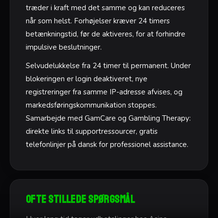
træder i kraft med det samme og kan reduceres
når som helst. Forhøjelser kræver 24 timers
betænkningstid, før de aktiveres, for at forhindre
impulsive beslutninger.
Selvudelukkelse fra 24 timer til permanent. Under
blokeringen er login deaktiveret, nye
registreringer fra samme IP-adresse afvises, og
markedsføringskommunikation stoppes.
Samarbejde med GamCare og Gambling Therapy:
direkte links til supportressourcer, gratis
telefonlinjer på dansk for professionel assistance.
Ofte Stillede Spørgsmål