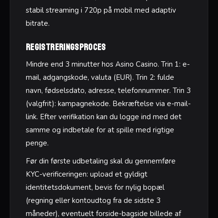
stabil streaming i 720p på mobil med adaptiv
bitrate.
Registreringsproces
Mindre end 3 minutter hos Asino Casino. Trin 1: e-
mail, adgangskode, valuta (EUR). Trin 2: fulde
navn, fødselsdato, adresse, telefonnummer. Trin 3
(valgfrit): kampagnekode. Bekræftelse via e-mail-
link. Efter verifikation kan du logge ind med det
samme og indbetale for at spille med rigtige
penge.
Før din første udbetaling skal du gennemføre
KYC-verificeringen: upload et gyldigt
identitetsdokument, bevis for nylig bopæl
(regning eller kontoudtog fra de sidste 3
måneder), eventuelt forside-bagside billede af