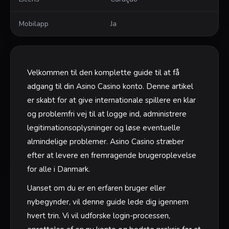
Mobilapp
Ja
Velkommen til den komplette guide til at få
adgang til din Asino Casino konto. Denne artikel
er skabt for at give internationale spillere en klar
og problemfri vej til at logge ind, administrere
legitimationsoplysninger og løse eventuelle
almindelige problemer. Asino Casino stræber
efter at levere en fremragende brugeroplevelse
for alle i Danmark.
Uanset om du er en erfaren bruger eller
nybegynder, vil denne guide lede dig igennem
hvert trin. Vi vil udforske login-processen,