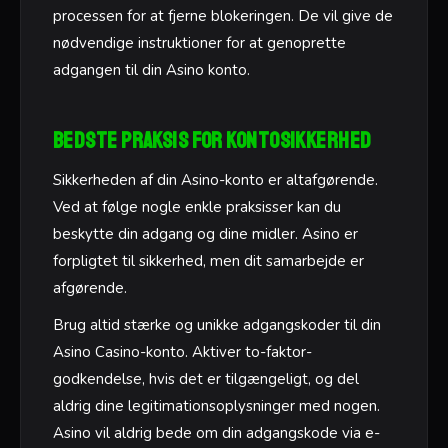
processen for at fjerne blokeringen. De vil give de
nødvendige instruktioner for at genoprette
adgangen til din Asino konto.
Bedste Praksis for Kontosikkerhed
Sikkerheden af din Asino-konto er altafgørende.
Ved at følge nogle enkle praksisser kan du
beskytte din adgang og dine midler. Asino er
forpligtet til sikkerhed, men dit samarbejde er
afgørende.
Brug altid stærke og unikke adgangskoder til din
Asino Casino-konto. Aktiver to-faktor-
godkendelse, hvis det er tilgængeligt, og del
aldrig dine legitimationsoplysninger med nogen.
Asino vil aldrig bede om din adgangskode via e-