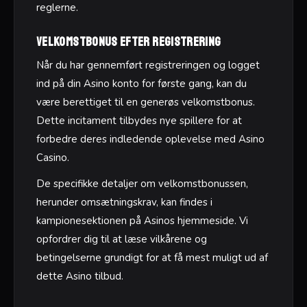
reglerne.
Velkomstbonus Efter Registrering
Når du har gennemført registreringen og logget
ind på din Asino konto for første gang, kan du
være berettiget til en generøs velkomstbonus.
Dette incitament tilbydes nye spillere for at
forbedre deres indledende oplevelse med Asino
Casino.
De specifikke detaljer om velkomstbonussen,
herunder omsætningskrav, kan findes i
kampionesektionen på Asinos hjemmeside. Vi
opfordrer dig til at læse vilkårene og
betingelserne grundigt for at få mest muligt ud af
dette Asino tilbud.