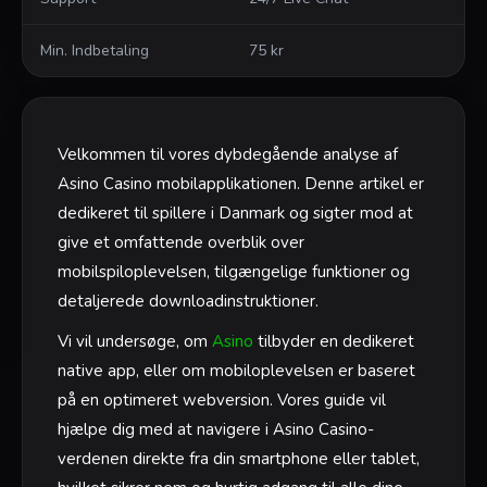
Min. Indbetaling
75 kr
Velkommen til vores dybdegående analyse af
Asino Casino mobilapplikationen. Denne artikel er
dedikeret til spillere i Danmark og sigter mod at
give et omfattende overblik over
mobilspiloplevelsen, tilgængelige funktioner og
detaljerede downloadinstruktioner.
Vi vil undersøge, om
Asino
tilbyder en dedikeret
native app, eller om mobiloplevelsen er baseret
på en optimeret webversion. Vores guide vil
hjælpe dig med at navigere i Asino Casino-
verdenen direkte fra din smartphone eller tablet,