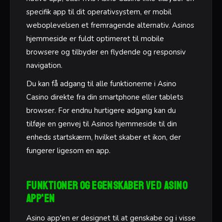
specifik app til dit operativsystem, er mobil
weboplevelsen et fremragende alternativ. Asinos
hjemmeside er fuldt optimeret til mobile
browsere og tilbyder en flydende og responsiv
navigation.
Du kan få adgang til alle funktionerne i Asino
Casino direkte fra din smartphone eller tablets
browser. For endnu hurtigere adgang kan du
tilføje en genvej til Asinos hjemmeside til din
enheds startskærm, hvilket skaber et ikon, der
fungerer ligesom en app.
Funktioner og Egenskaber ved Asino
App'en
Asino app'en er designet til at genskabe og i visse