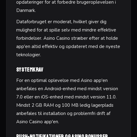
opdateringer for at forbedre brugeroplevelsen i
Danmark.
Dataforbruget er moderat, hvilket giver dig
mulighed for at spille selv med mindre effektive
forbindelser. Asino Casino stræber efter at holde
app'en altid effektiv og opdateret med de nyeste
teknologier.
Systemkrav
For en optimal oplevelse med Asino app'en
anbefales en Android-enhed med mindst version
7.0 eller en iOS-enhed med mindst version 11.0.
Mindst 2 GB RAM og 100 MB ledig lagerplads
anbefales til installation og problemfri drift af
Asino Casino app'en.
Push-notifikationer og Asino Bonusser