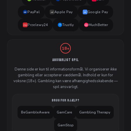
PayPal
Apple Pay
Google Pay
PP
AP
GP
Przelewy24
Trustly
MuchBetter
T
MB
P24
18+
ANSVARLIGT SPIL
Denne side er kun til informationsformål. Vi organiserer ikke
gambling eller accepterer væddemål. Indhold er kun for
voksne (18+). Gambling kan være afhængighedsskabende —
spil ansvarligt.
BRUG FOR HJÆLP?
BeGambleAware
GamCare
Gambling Therapy
GamStop