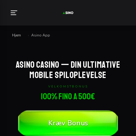
Hjem
›
Asino App
Asino Casino — Din Ultimative
Mobile Spiloplevelse
VELKOMSTBONUS
100% fino a 500€
Kræv Bonus