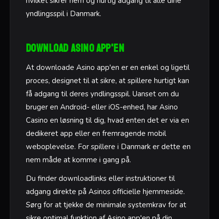
hvilket sikrer nem og hurtig adgang til alle dine
yndlingsspil i Danmark.
Download Asino App'en
At downloade Asino app'en er en enkel og ligetil
proces, designet til at sikre, at spillere hurtigt kan
få adgang til deres yndlingsspil. Uanset om du
bruger en Android- eller iOS-enhed, har Asino
Casino en løsning til dig, hvad enten det er via en
dedikeret app eller en fremragende mobil
weboplevelse. For spillere i Danmark er dette en
nem måde at komme i gang på.
Du finder downloadlinks eller instruktioner til
adgang direkte på Asinos officielle hjemmeside.
Sørg for at tjekke de minimale systemkrav for at
sikre optimal funktion af Asino app'en på din