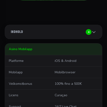
INDHOLD
4
Asino Mobilapp
Platforme
iOS & Android
Mobilapp
Mobilbrowser
Velkomstbonus
100% fino a 500€
Licens
Curaçao
Support
24/7 Live Chat