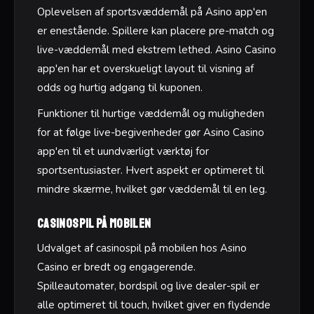
Oplevelsen af sportsvæddemål på Asino app'en
er enestående. Spillere kan placere pre-match og
live-væddemål med ekstrem lethed. Asino Casino
app'en har et overskueligt layout til visning af
odds og hurtig adgang til kuponen.
Funktioner til hurtige væddemål og muligheden
for at følge live-begivenheder gør Asino Casino
app'en til et uundværligt værktøj for
sportsentusiaster. Hvert aspekt er optimeret til
mindre skærme, hvilket gør væddemål til en leg.
Casinospil på Mobilen
Udvalget af casinospil på mobilen hos Asino
Casino er bredt og engagerende.
Spilleautomater, bordspil og live dealer-spil er
alle optimeret til touch, hvilket giver en flydende