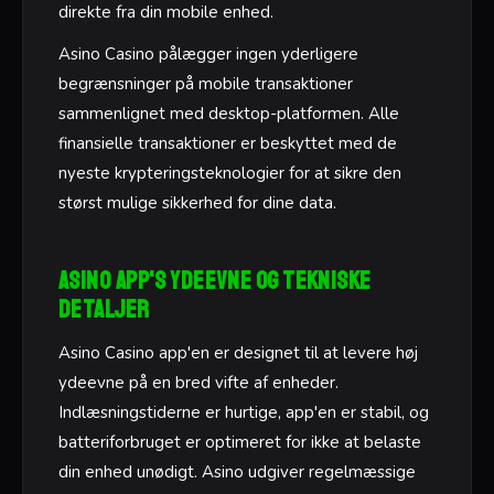
direkte fra din mobile enhed.
Asino Casino pålægger ingen yderligere
begrænsninger på mobile transaktioner
sammenlignet med desktop-platformen. Alle
finansielle transaktioner er beskyttet med de
nyeste krypteringsteknologier for at sikre den
størst mulige sikkerhed for dine data.
Asino App's Ydeevne og Tekniske
Detaljer
Asino Casino app'en er designet til at levere høj
ydeevne på en bred vifte af enheder.
Indlæsningstiderne er hurtige, app'en er stabil, og
batteriforbruget er optimeret for ikke at belaste
din enhed unødigt. Asino udgiver regelmæssige