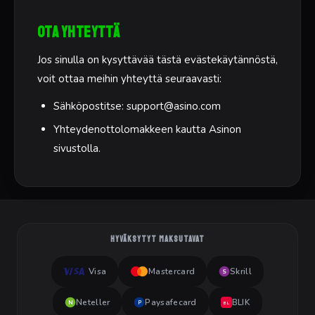
Ota yhteyttä
Jos sinulla on kysyttävää tästä evästekäytännöstä,
voit ottaa meihin yhteyttä seuraavasti:
Sähköpostitse:
support@asino.com
Yhteydenottolomakkeen kautta Asinon
sivustolla.
HYVÄKSYTYT MAKSUTAVAT
Visa
Mastercard
Skrill
S
Neteller
Paysafecard
BLIK
N
P
BL