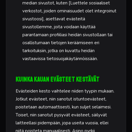
median sivustot, kuten [Luettele sosiaaliset
verkostot, joiden ominaisuudet olet integroinut
sivustoosi], asettavat evästeitä
sivustollemme, joita voidaan käyttää
parantamaan profiiliasi heidän sivustollaan tai
osallistumaan tietojen keräämiseen eri
tarkoituksiin, jotka on kuvattu heidän
vastaavissa tietosuojakäytännöissään.
Kuinka kauan evästeet kestävät
Evästeiden kesto vaihtelee niiden tyypin mukaan.
Jotkut evästeet, niin sanotut istuntoevästeet,
poistetaan automaattisesti, kun suljet selaimesi.
Toiset, niin sanotut pysyvät evästeet, säilyvät
laitteellasi pidempään, jopa useita vuosia, ellei
niitä poisteta manuaalisesti. Asino pyrkii