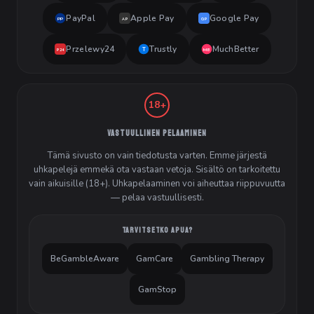
PayPal
Apple Pay
Google Pay
PP
AP
GP
Przelewy24
Trustly
MuchBetter
T
MB
P24
18+
VASTUULLINEN PELAAMINEN
Tämä sivusto on vain tiedotusta varten. Emme järjestä
uhkapelejä emmekä ota vastaan vetoja. Sisältö on tarkoitettu
vain aikuisille (18+). Uhkapelaaminen voi aiheuttaa riippuvuutta
— pelaa vastuullisesti.
TARVITSETKO APUA?
BeGambleAware
GamCare
Gambling Therapy
GamStop