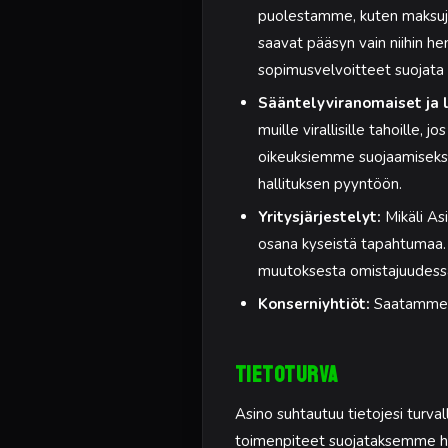
puolestamme, kuten maksujen
saavat pääsyn vain niihin hen
sopimusvelvoitteet suojata t
Sääntelyviranomaiset ja 
muille virallisille tahoille,
oikeuksiemme suojaamiseksi,
hallituksen pyyntöön.
Yritysjärjestelyt:
Mikäli Asi
osana kyseistä tapahtumaa. 
muutoksesta omistajuudessa 
Konserniyhtiöt:
Saatamme ja
Tietoturva
Asino suhtautuu tietojesi turva
toimenpiteet suojataksemme hen