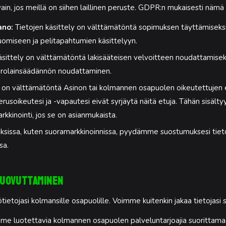
ain, jos meillä on siihen laillinen peruste. GDPR:n mukaisesti nämä
ano:
Tietojen käsittely on välttämätöntä sopimuksen täyttämiseksi
i luomiseen ja pelitapahtumien käsittelyyn.
sittely on välttämätöntä lakisääteisen velvoitteen noudattamisek
erolainsäädännön noudattaminen.
 on välttämätöntä Asinon tai kolmannen osapuolen oikeutettujen e
erusoikeutesi ja -vapautesi eivät syrjäytä näitä etuja. Tähän sisält
kkinointi, jos se on asianmukaista.
uksissa, kuten suoramarkkinoinnissa, pyydämme suostumuksesi tieto
sa.
luovuttaminen
tietojasi kolmansille osapuolille. Voimme kuitenkin jakaa tietojasi s
e luotettavia kolmannen osapuolen palveluntarjoajia suorittamaan