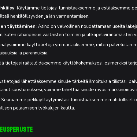
hkäisy:
Käytämme tietojasi tunnistaaksemme ja estääksemme pet
ältää henkilöllisyyden ja iän varmentamisen.
den täyttäminen:
Asino on velvollinen noudattamaan useita lakej
den, kuten rahanpesun vastaisten toimien ja uhkapeliviranomaisten 
nalysoimme käyttötietoja ymmärtääksemme, miten palveluitamme
suuksia ja parannuksia.
 tietojasi räätälöidäksemme käyttökokemuksesi, esimerkiksi tarjoa
etojasi lähettääksemme sinulle tärkeitä ilmoituksia tilistäsi, pa
ntanut suostumuksesi, voimme lähettää sinulle myös markkinointivie
Seuraamme pelikäyttäytymistäsi tunnistaaksemme mahdolliset o
lisen pelaamisen työkalujen kautta.
ikeusperuste