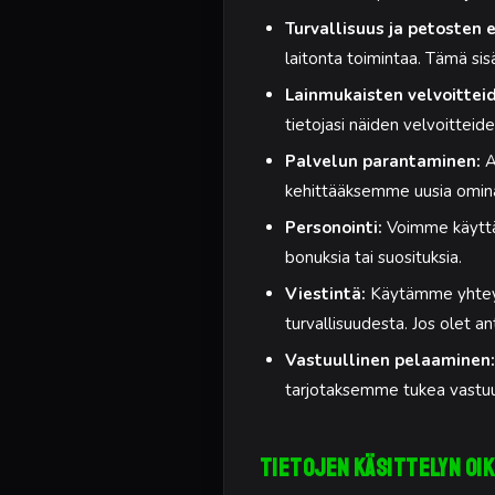
Turvallisuus ja petosten e
laitonta toimintaa. Tämä sis
Lainmukaisten velvoittei
tietojasi näiden velvoittei
Palvelun parantaminen:
A
kehittääksemme uusia ominai
Personointi:
Voimme käyttää
bonuksia tai suosituksia.
Viestintä:
Käytämme yhteysti
turvallisuudesta. Jos olet a
Vastuullinen pelaaminen:
tarjotaksemme tukea vastuul
Tietojen käsittelyn o