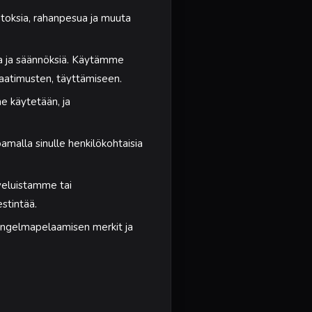
oksia, rahanpesua ja muuta
a ja säännöksiä. Käytämme
vaatimusten, täyttämiseen.
 käytetään, ja
malla sinulle henkilökohtaisia
lveluistamme tai
stintää.
ngelmapelaamisen merkit ja