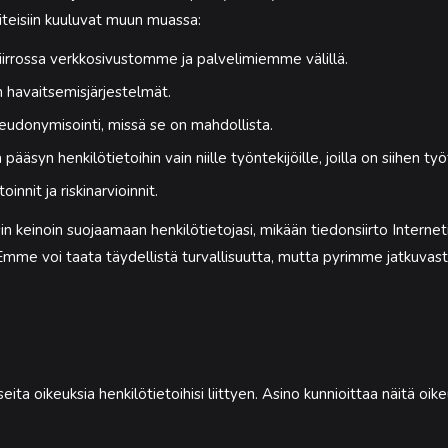
iteisiin kuuluvat muun muassa:
iirrossa verkkosivustomme ja palvelimiemme välillä.
 havaitsemisjärjestelmät.
seudonymisointi, missä se on mahdollista.
 pääsyn henkilötietoihin vain niille työntekijöille, joilla on siihen t
innit ja riskinarvioinnit.
in keinoin suojaamaan henkilötietojasi, mikään tiedonsiirto Internet
a. Emme voi taata täydellistä turvallisuutta, mutta pyrimme jatkuva
ita oikeuksia henkilötietoihisi liittyen. Asino kunnioittaa näitä oik