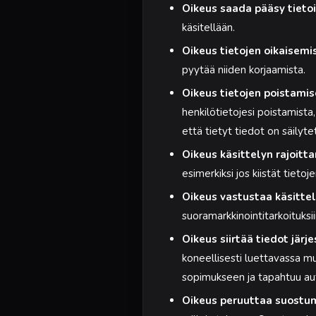
Oikeus saada pääsy tietoi
käsitellään.
Oikeus tietojen oikaisemi
pyytää niiden korjaamista.
Oikeus tietojen poistamis
henkilötietojesi poistamista,
että tietyt tiedot on säilyte
Oikeus käsittelyn rajoitt
esimerkiksi jos kiistät tieto
Oikeus vastustaa käsittel
suoramarkkinointitarkoituksii
Oikeus siirtää tiedot järj
koneellisesti luettavassa muo
sopimukseen ja tapahtuu au
Oikeus peruuttaa suostu