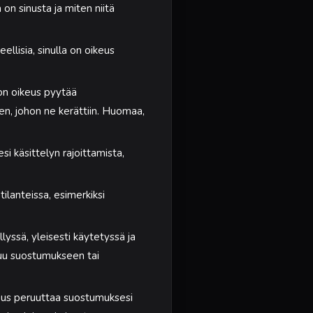
 on sinusta ja miten niitä
eellisia, sinulla on oikeus
 on oikeus pyytää
een, johon ne kerättiin. Huomaa,
si käsittelyn rajoittamista,
tilanteissa, esimerkiksi
lyssä, yleisesti käytetyssä ja
stuu suostumukseen tai
keus peruuttaa suostumuksesi