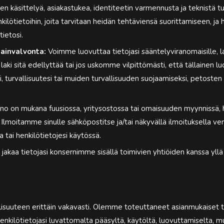
 käsittelyä, asiakastukea, identiteetin varmennusta ja teknistä t
kilötietoihin, joita tarvitaan heidän tehtäviensä suorittamiseen, ja 
ietosi.
lainvalvonta:
Voimme luovuttaa tietojasi sääntelyviranomaisille, la
 jos laki sitä edellyttää tai jos uskomme vilpittömästi, että tällaine
 turvallisuutesi tai muiden turvallisuuden suojaamiseksi, petosten
no on mukana fuusiossa, yritysostossa tai omaisuuden myynnissä, he
Ilmoitamme sinulle sähköpostitse ja/tai näkyvällä ilmoituksella ve
tai henkilötietojesi käytössä.
kaa tietojasi konsernimme sisällä toimivien yhtiöiden kanssa yllä ma
llisuuteen erittäin vakavasti. Olemme toteuttaneet asianmukaiset t
kilötietojasi luvattomalta pääsyltä, käytöltä, luovuttamiselta, m