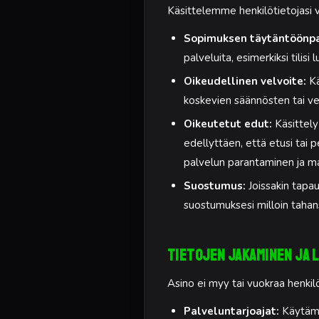
Käsittelemme henkilötietojasi v
Sopimuksen täytäntöönp
palveluita, esimerkiksi tilis
Oikeudellinen velvoite:
Kä
koskevien säännösten tai v
Oikeutetut edut:
Käsittely
edellyttäen, että etusi tai p
palvelun parantaminen ja mar
Suostumus:
Joissakin tapa
suostumuksesi milloin tahan
Tietojen jakaminen ja 
Asino ei myy tai vuokraa henkilö
Palveluntarjoajat:
Käytämm