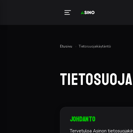
Etusivu
›
Tietosuojakäytäntö
Tietosuoj
Johdanto
Tervetuloa Asinon tietosuojakäy