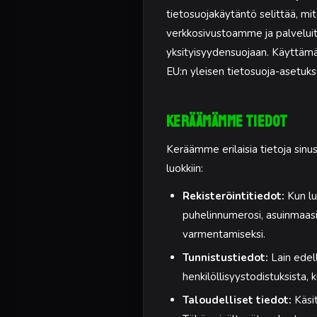
tietosuojakäytäntö selittää, m
verkkosivustoamme ja palvelu
yksityisyydensuojaan. Käyttämä
EU:n yleisen tietosuoja-asetuk
Keräämämme tiedot
Keräämme erilaisia tietoja sin
luokkiin:
Rekisteröintitiedot:
Kun lu
puhelinnumerosi, asuinmaasi 
varmentamiseksi.
Tunnistustiedot:
Lain edell
henkilöllisyystodistuksista, k
Taloudelliset tiedot:
Käsit