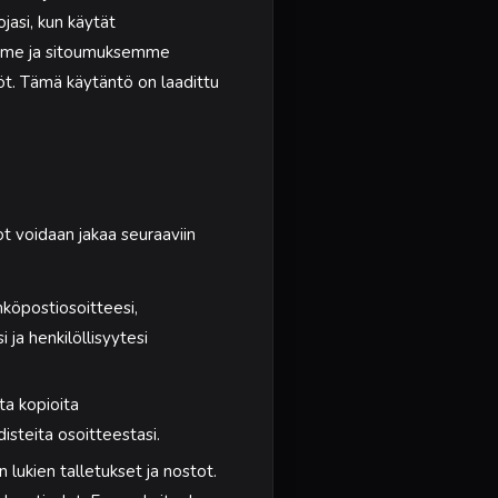
asi, kun käytät
ömme ja sitoumuksemme
öt. Tämä käytäntö on laadittu
 voidaan jakaa seuraaviin
hköpostiosoitteesi,
 ja henkilöllisyytesi
ta kopioita
odisteita osoitteestasi.
 lukien talletukset ja nostot.