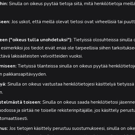
hin:
Sinulla on oikeus pyytää tietoja siitä, mitä henkilötietoja meillä
seen:
Jos uskot, että meillä olevat tietosi ovat virheellisiä tai puutt
een ("oikeus tulla unohdetuksi"):
Tietyissä olosuhteissa sinulla
 esimerkiksi jos tiedot eivät enää ole tarpeellisia siihen tarkoituks
ttävä lakisääteisten velvoitteiden vuoksi.
amiseen:
Tietyissä tilanteissa sinulla on oikeus pyytää henkilötietoje
jen paikkansapitävyyden.
yä:
Sinulla on oikeus vastustaa henkilötietojesi käsittelyä tietyissä 
n.
estelmästä toiseen:
Sinulla on oikeus saada henkilötietosi jäsennel
dossa ja siirtää ne toiselle rekisterinpitäjälle, jos käsittely peru
tomaattisesti.
mus:
Jos tietojen käsittely perustuu suostumukseesi, sinulla on oi