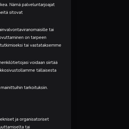
ukea. Nämä palveluntarjoajat
heitä sitovat
invalvontaviranomaisille tai
n luovuttaminen on tarpeen
 tutkimiseksi tai vastataksemme
nkilötietojasi voidaan siirtää
rkkosivustollamme tällaisesta
inittuihin tarkoituksiin.
ekniset ja organisatoriset
uuttamiselta tai