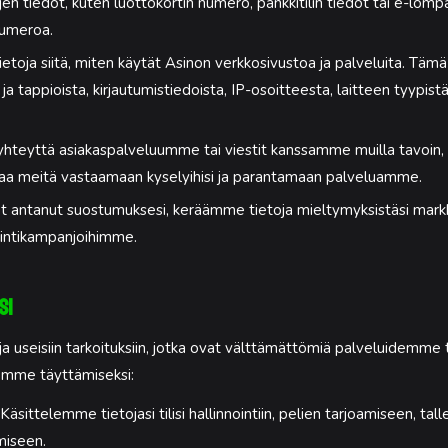
en tiedot, kuten luottokortin numero, pankkitilin tiedot tai e-lo
numeroa.
oja siitä, miten käytät Asinon verkkosivustoa ja palveluita. Tämä si
 ja tappioista, kirjautumistiedoista, IP-osoitteesta, laitteen tyypist
hteyttä asiakaspalveluumme tai viestit kanssamme muilla tavoin, 
taa meitä vastaamaan kyselyihisi ja parantamaan palveluamme.
t antanut suostumuksesi, keräämme tietoja mieltymyksistäsi markki
nointikampanjoihimme.
si
seisiin tarkoituksiin, jotka ovat välttämättömiä palveluidemme t
emme täyttämiseksi:
Käsittelemme tietojasi tilisi hallinnointiin, pelien tarjoamiseen, tal
miseen.