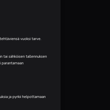
yötehtäviensä vuoksi tarve.
in tai sähköisen tallennuksen
sti parantamaan
euksia ja pyrkii helpottamaan