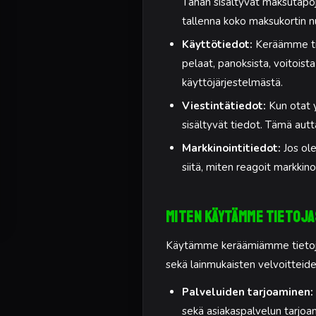
Tähän sisältyvät maksutapoj
tallenna koko maksukortin 
Käyttötiedot:
Keräämme tiet
pelaat, panoksista, voitoista
käyttöjärjestelmästä.
Viestintätiedot:
Kun otat y
sisältyvät tiedot. Tämä aut
Markkinointitiedot:
Jos ole
siitä, miten reagoit markki
Miten käytämme tietoja
Käytämme keräämiämme tietoja u
sekä lainmukaisten velvoitteid
Palveluiden tarjoaminen:
sekä asiakaspalvelun tarjoa