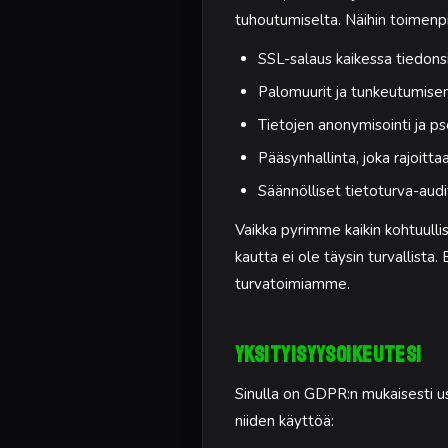
tuhoutumiselta. Näihin toimenp
SSL-salaus kaikessa tiedons
Palomuurit ja tunkeutumisen
Tietojen anonymisointi ja p
Pääsynhallinta, joka rajoittaa
Säännölliset tietoturva-audito
Vaikka pyrimme kaikin kohtuullis
kautta ei ole täysin turvallist
turvatoimiamme.
Yksityisyysoikeutesi
Sinulla on GDPR:n mukaisesti use
niiden käyttöä: