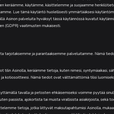
iten keräämme, käytämme, käsittelemme ja suojaamme henkilötietoj
itamme. Lue tämä käytäntö huolellisesti ymmärtääksesi käytänt
llä Asinon palveluita hyväksyt tässä käytännössä kuvatut käytänn
sen (GDPR) vaatimusten mukaisesti.
usta tarjotaksemme ja parantaaksemme palveluitamme. Nämä tiedot
ot tilin Asinolla, keräämme tietoja, kuten nimesi, syntymäaikasi, sä
ja kotiosoitteesi. Nämä tiedot ovat välttämättömiä tilisi luomiseksi
yttämällä tavalla ja petosten ehkäisemiseksi voimme pyytää sinul
uten passista, ajokortista tai muista virallisista asiakirjoista, sekä t
telemme tietoja, jotka liittyvät maksutapahtumiisi Asinolla, mukaan