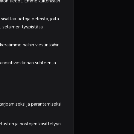
mpakon tiedot. Emme kuitenkaan
sältää tietoja peleistä, joita
ä, selaimen tyypistä ja
keräämme näihin viestintöihin
nointiviestinnän suhteen ja
arjoamiseksi ja parantamiseksi
letusten ja nostojen käsittelyyn