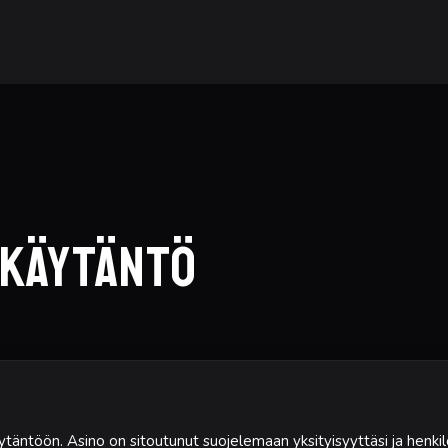
akäytäntö
täntöön. Asino on sitoutunut suojelemaan yksityisyyttäsi ja henkil