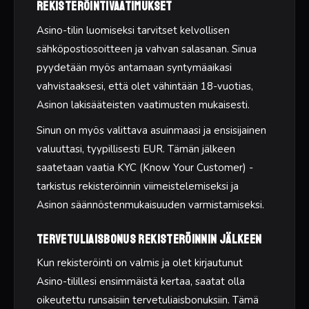
Rekisteröintivaatimukset
Asino-tilin luomiseksi tarvitset kelvollisen
sähköpostiosoitteen ja vahvan salasanan. Sinua
pyydetään myös antamaan syntymäaikasi
vahvistaaksesi, että olet vähintään 18-vuotias,
Asinon lakisääteisten vaatimusten mukaisesti.
Sinun on myös valittava asuinmaasi ja ensisijainen
valuuttasi, tyypillisesti EUR. Tämän jälkeen
saatetaan vaatia KYC (Know Your Customer) -
tarkistus rekisteröinnin viimeistelemiseksi ja
Asinon säännöstenmukaisuuden varmistamiseksi.
Tervetuliaisbonus rekisteröinnin jälkeen
Kun rekisteröinti on valmis ja olet kirjautunut
Asino-tilillesi ensimmäistä kertaa, saatat olla
oikeutettu runsaisiin tervetuliaisbonuksiin. Tämä