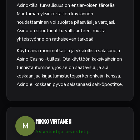
Asino-tilisi turvallisuus on ensiarvoisen tärkeää.
Muutaman yksinkertaisen käytännön
noudattaminen voi suojata pääsyäsi ja varojasi.
Asino on sitoutunut turvallisuuteen, mutta
yhteistyönne on ratkaisevan tärkeää.
Käytä aina monimutkaisia ja yksilöllisiä salasanoja
Asino Casino -tilillesi. Ota käyttöön kaksivaiheinen
tunnistautuminen, jos se on saatavilla, ja älä
koskaan jaa kirjautumistietojasi kenenkään kanssa.
Asino ei koskaan pyydä salasanaasi sähköpostitse.
Mikko Virtanen
M
Asiantuntija-arvostelija