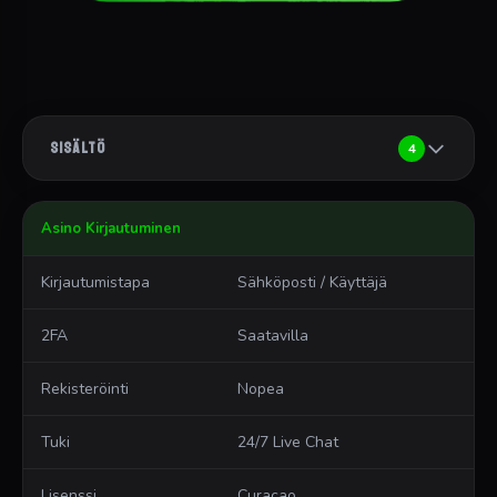
SISÄLTÖ
4
Asino Kirjautuminen
Kirjautumistapa
Sähköposti / Käyttäjä
2FA
Saatavilla
Rekisteröinti
Nopea
Tuki
24/7 Live Chat
Lisenssi
Curaçao