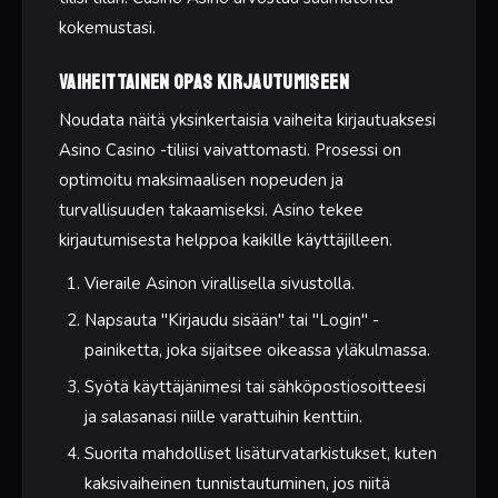
kokemustasi.
Vaiheittainen opas kirjautumiseen
Noudata näitä yksinkertaisia vaiheita kirjautuaksesi
Asino Casino -tiliisi vaivattomasti. Prosessi on
optimoitu maksimaalisen nopeuden ja
turvallisuuden takaamiseksi. Asino tekee
kirjautumisesta helppoa kaikille käyttäjilleen.
Vieraile Asinon virallisella sivustolla.
Napsauta "Kirjaudu sisään" tai "Login" -
painiketta, joka sijaitsee oikeassa yläkulmassa.
Syötä käyttäjänimesi tai sähköpostiosoitteesi
ja salasanasi niille varattuihin kenttiin.
Suorita mahdolliset lisäturvatarkistukset, kuten
kaksivaiheinen tunnistautuminen, jos niitä