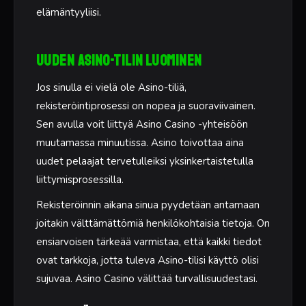
elämäntyyliisi.
Uuden Asino-tilin luominen
Jos sinulla ei vielä ole Asino-tiliä,
rekisteröintiprosessi on nopea ja suoraviivainen.
Sen avulla voit liittyä Asino Casino -yhteisöön
muutamassa minuutissa. Asino toivottaa aina
uudet pelaajat tervetulleiksi yksinkertaistetulla
liittymisprosessilla.
Rekisteröinnin aikana sinua pyydetään antamaan
joitakin välttämättömiä henkilökohtaisia tietoja. On
ensiarvoisen tärkeää varmistaa, että kaikki tiedot
ovat tarkkoja, jotta tuleva Asino-tilisi käyttö olisi
sujuvaa. Asino Casino välittää turvallisuudestasi.