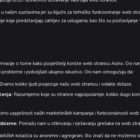
uju brzo i učinkovito učitavanje sadržaja web stranice.
ti u našim sustavima jer su ključni za tehničko funkcioniranje web str
 koje predstavljaju zahtjev za uslugama, kao što su postavljanje v
informacije o tome kako posjetitelji koriste web stranicu Asino. Ovi
rati probleme i poboljšati ukupno iskustvo. Oni nam omogućuju da:
Znamo koliko ljudi posjećuje našu web stranicu i odakle dolaze.
tenja:
Razumijemo koje su stranice najpopularnije, koliko dugo koris
imo uspješnost naših marketinških kampanja i funkcionalnosti web 
robleme:
Pomažu nam u otkrivanju i rješavanju grešaka na web stran
litičkih kolačića su anonimni i agregirani, što znači da ne možemo id