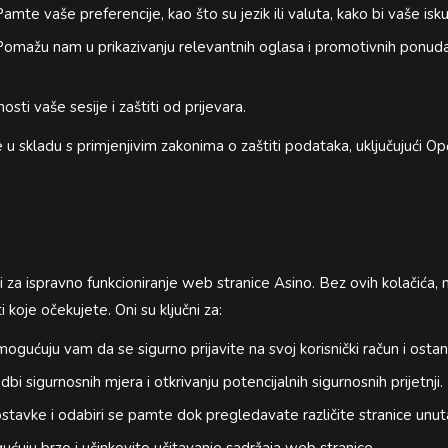
amte vaše preferencije, kao što su jezik ili valuta, kako bi vaše isk
omažu nam u prikazivanju relevantnih oglasa i promotivnih ponud
sti vaše sesije i zaštiti od prijevara.
 u skladu s primjenjivim zakonima o zaštiti podataka, uključujući O
i za ispravno funkcioniranje web stranice Asino. Bez ovih kolačića,
 koje očekujete. Oni su ključni za:
gućuju vam da se sigurno prijavite na svoj korisnički račun i ostane
 sigurnosnih mjera i otkrivanju potencijalnih sigurnosnih prijetnji.
tavke i odabiri se pamte dok pregledavate različite stranice unut