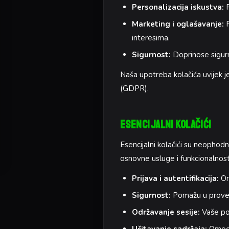
Personalizacija iskustva:
P
Marketing i oglašavanje:
P
interesima.
Sigurnost:
Doprinose sigurno
Naša upotreba kolačića uvijek je
(GDPR).
Esencijalni Kolačići
Esencijalni kolačići su neophodn
osnovne usluge i funkcionalnosti
Prijava i autentifikacija:
Omo
Sigurnost:
Pomažu u provedbi
Održavanje sesije:
Vaše pos