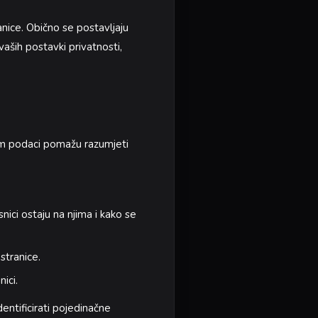
anice. Obično se postavljaju
aših postavki privatnosti,
 nam podaci pomažu razumjeti
nici ostaju na njima i kako se
stranice.
ici.
entificirati pojedinačne