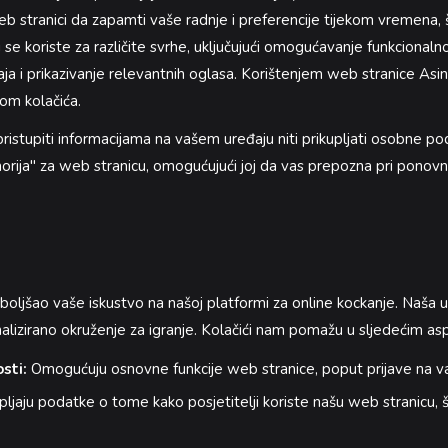
b stranici da zapamti vaše radnje i preferencije tijekom vremena,
 se koriste za različite svrhe, uključujući omogućavanje funkcionaln
žaja i prikazivanje relevantnih oglasa. Korištenjem web stranice Asi
kom kolačića.
ristupiti informacijama na vašem uređaju niti prikupljati osobne po
orija" za web stranicu, omogućujući joj da vas prepozna pri ponovn
poboljšao vaše iskustvo na našoj platformi za online kockanje. Naš
nalizirano okruženje za igranje. Kolačići nam pomažu u sljedećim as
sti:
Omogućuju osnovne funkcije web stranice, poput prijave na vaš
pljaju podatke o tome kako posjetitelji koriste našu web stranicu, 