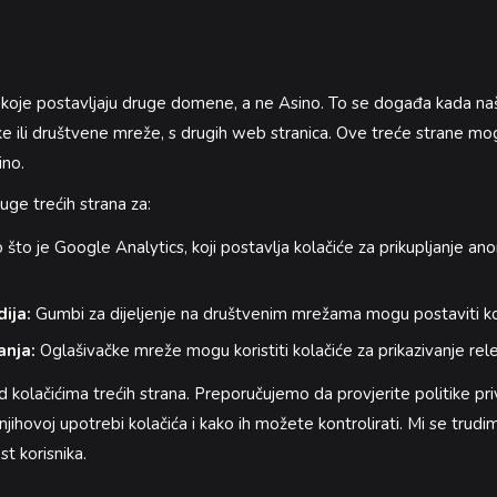
ići koje postavljaju druge domene, a ne Asino. To se događa kada na
ke ili društvene mreže, s drugih web stranica. Ove treće strane mog
ino.
uge trećih strana za:
što je Google Analytics, koji postavlja kolačiće za prikupljanje an
ija:
Gumbi za dijeljenje na društvenim mrežama mogu postaviti ko
anja:
Oglašivačke mreže mogu koristiti kolačiće za prikazivanje rel
kolačićima trećih strana. Preporučujemo da provjerite politike priva
 njihovoj upotrebi kolačića i kako ih možete kontrolirati. Mi se tru
st korisnika.