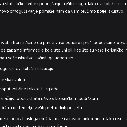
o za statističke svrhe i poboljšanje naših usluga. Iako ovi kolačići n
njihovo omogućavanje pomaže nam da vam pružimo bolje iskustvo.
web stranici Asino da pamti vaše odabire i pruži poboljšane, person
a zapamti informacije koje ste unijeli, kao što su vaše korisničko ime,
šati vaše iskustvo i učiniti ga ugodnijim.
gućuju ovi kolačići uključuju:
ezika i valute.
put veličine teksta ili izgleda.
značajki, poput chata uživo s korisničkom podrškom.
držaja na temelju vaših prethodnih posjeta.
neke od ovih usluga možda neće ispravno funkcionirati. Iako nisu st
ničkom iskustvu na Asino platformi.