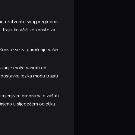
kada zatvorite svoj preglednik.
 Trajni kolačići se koriste za
. Koriste se za pamćenje vaših
rajanje može varirati od
e postavke jezika mogu trajati
imjenjivim propisima o zaštiti
šnjeno u sljedećem odjeljku.