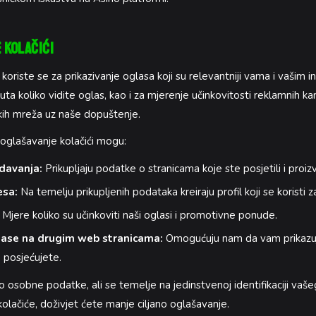
 Kolačići
 koriste se za prikazivanje oglasa koji su relevantniji vama i vašim 
uta koliko vidite oglas, kao i za mjerenje učinkovitosti reklamnih ka
kih mreža uz naše dopuštenje.
 oglašavanje kolačići mogu:
edavanja:
Prikupljaju podatke o stranicama koje ste posjetili i proiz
esa:
Na temelju prikupljenih podataka kreiraju profil koji se koristi za
Mjere koliko su učinkoviti naši oglasi i promotivne ponude.
glase na drugim web stranicama:
Omogućuju nam da vam prikazu
 posjećujete.
no osobne podatke, ali se temelje na jedinstvenoj identifikaciji vaš
olačiće, doživjet ćete manje ciljano oglašavanje.