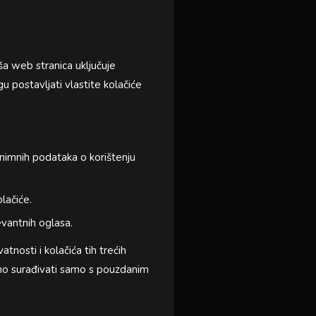
ša web stranica uključuje
u postavljati vlastite kolačiće
onimnih podataka o korištenju
lačiće.
evantnih oglasa.
tnosti i kolačića tih trećih
dimo surađivati samo s pouzdanim