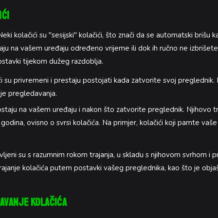
ići
Neki kolačići su "sesijski" kolačići, što znači da se automatski brišu 
ostaju na vašem uređaju određeno vrijeme ili dok ih ručno ne izbrišete.
ostavki tijekom dužeg razdoblja.
i su privremeni i prestaju postojati kada zatvorite svoj preglednik
ije pregledavanja.
ostaju na vašem uređaju i nakon što zatvorite preglednik. Njihovo t
godina, ovisno o svrsi kolačića. Na primjer, kolačići koji pamte vaš
avljeni su s razumnim rokom trajanja, u skladu s njihovom svrhom i pr
rajanje kolačića putem postavki vašeg preglednika, kao što je obja
avanje Kolačića