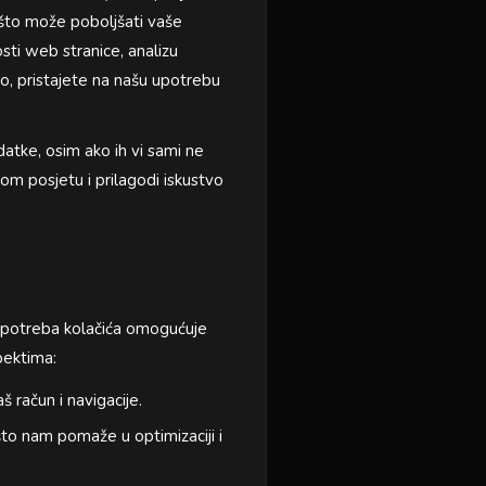
 što može poboljšati vaše
osti web stranice, analizu
no, pristajete na našu upotrebu
datke, osim ako ih vi sami ne
om posjetu i prilagodi iskustvo
a upotreba kolačića omogućuje
pektima:
 račun i navigacije.
što nam pomaže u optimizaciji i