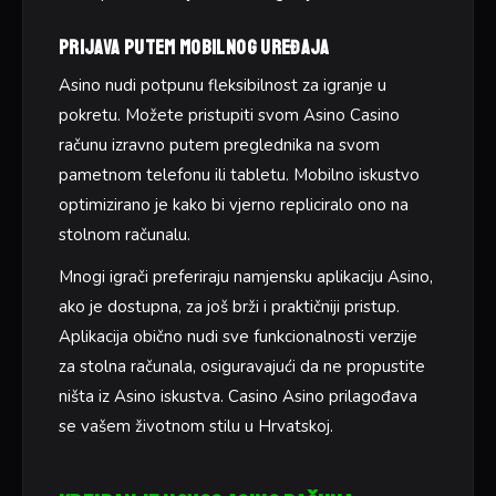
Prijava putem mobilnog uređaja
Asino nudi potpunu fleksibilnost za igranje u
pokretu. Možete pristupiti svom Asino Casino
računu izravno putem preglednika na svom
pametnom telefonu ili tabletu. Mobilno iskustvo
optimizirano je kako bi vjerno repliciralo ono na
stolnom računalu.
Mnogi igrači preferiraju namjensku aplikaciju Asino,
ako je dostupna, za još brži i praktičniji pristup.
Aplikacija obično nudi sve funkcionalnosti verzije
za stolna računala, osiguravajući da ne propustite
ništa iz Asino iskustva. Casino Asino prilagođava
se vašem životnom stilu u Hrvatskoj.