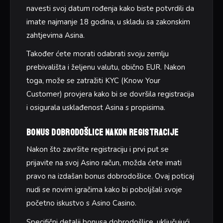
navesti svoj datum rođenja kako biste potvrdili da
imate najmanje 18 godina, u skladu sa zakonskim
zahtjevima Asina.
Također ćete morati odabrati svoju zemlju
prebivališta i željenu valutu, obično EUR. Nakon
toga, može se zatražiti KYC (Know Your
Customer) provjera kako bi se dovršila registracija
i osigurala usklađenost Asina s propisima.
Bonus Dobrodošlice Nakon Registracije
Nakon što završite registraciju i prvi put se
prijavite na svoj Asino račun, možda ćete imati
pravo na izdašan bonus dobrodošlice. Ovaj poticaj
nudi se novim igračima kako bi poboljšali svoje
početno iskustvo s Asino Casino.
Specifični detalji bonusa dobrodošlice, uključujući