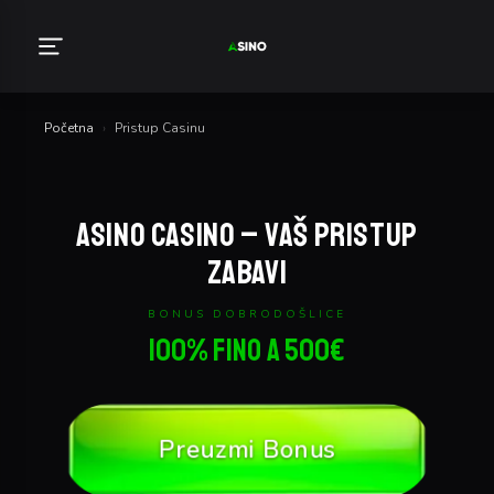
Početna
›
Pristup Casinu
Asino Casino – Vaš pristup
zabavi
BONUS DOBRODOŠLICE
100% fino a 500€
Preuzmi Bonus