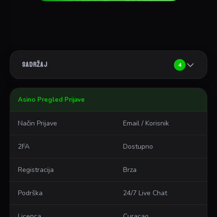
SADRŽAJ
4
Asino Pregled Prijave
Način Prijave
Email / Korisnik
2FA
Dostupno
Registracija
Brza
Podrška
24/7 Live Chat
Licenca
Curaçao