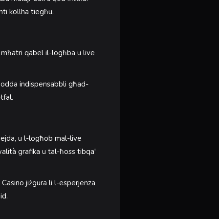
ti kollha tiegħu.
 mħatri qabel il-logħba u live
 għodda indispensabbli għad-
tfal.
mejda, u l-logħob mal-live
alità grafika u tal-ħoss tibqa'
o Casino jiżgura li l-esperjenza
id.