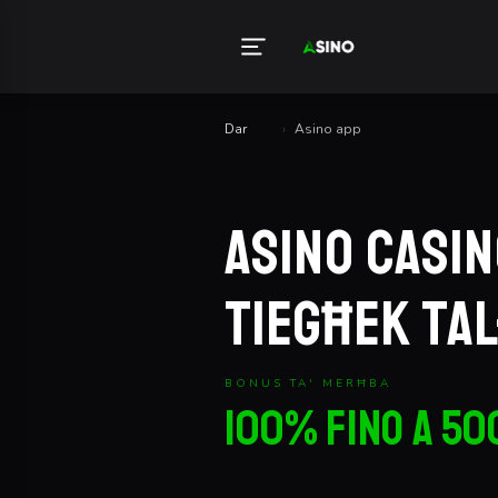
Dar
›
Asino app
Asino Casi
Tiegħek ta
BONUS TA' MERĦBA
100% fino a 50