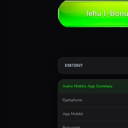
Ieħu l-Bon
KONTENUT
Asino Mobile App Summary
Pjattaformi
App Mobbli
Bonusijiet