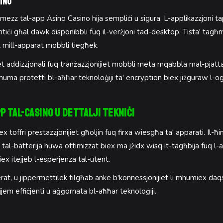
sino
rmezz tal-app Asino Casino hija sempliċi u sigura. L-applikazzjoni t
ntiċi għal dawk disponibbli fuq il-verżjoni tad-desktop. Tista' tagħm
 mill-apparat mobbli tiegħek.
iet addizzjonali fuq tranżazzjonijiet mobbli meta mqabbla mal-pjat
ha huma protetti bl-aħħar teknoloġiji ta' encryption biex jiżguraw l-o
p tal-Casino u Dettalji Tekniċi
x toffri prestazzjonijiet għoljin fuq firxa wiesgħa ta' apparati. Il-ħin
żu tal-batterija huwa ottimizzat biex ma jżidx wisq it-tagħbija fuq l
ex itejjeb l-esperjenza tal-utent.
, u jippermettilek tilgħab anke b'konnessjonijiet li mhumiex daqsh
jem effiċjenti u aġġornata bl-aħħar teknoloġiji.