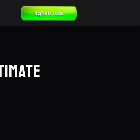
Ilgħab Issa
timate