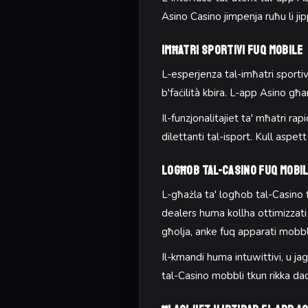
Asino Casino jimpenja ruħu li j
Imħatri Sportivi fuq Mobile
L-esperjenza tal-imħatri sportiv
b'faċilità kbira. L-app Asino għ
Il-funzjonalitajiet ta' mħatri r
dilettanti tal-isport. Kull aspet
Logħob tal-Casino fuq Mobi
L-għażla ta' logħob tal-Casino f
dealers huma kollha ottimizzati g
għolja, anke fuq apparati mobbl
Il-kmandi huma intuwittivi, u jagħ
tal-Casino mobbli tkun rikka da