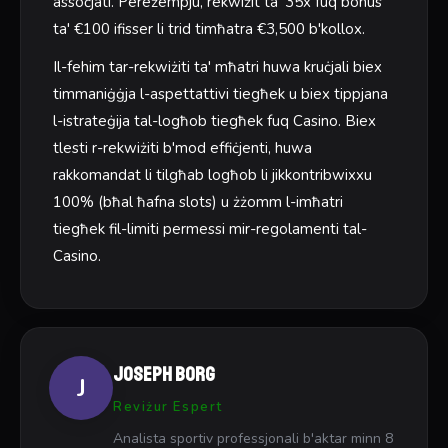
assoċjati. Pereżempju, rekwiżit ta' 35x fuq bonus
ta' €100 ifisser li trid timħatra €3,500 b'kollox.
Il-fehim tar-rekwiżiti ta' mħatri huwa kruċjali biex
timmaniġġja l-aspettattivi tiegħek u biex tippjana
l-istrateġija tal-logħob tiegħek fuq Casino. Biex
tlesti r-rekwiżiti b'mod effiċjenti, huwa
rakkomandat li tilgħab logħob li jikkontribwixxu
100% (bħal ħafna slots) u żżomm l-imħatri
tiegħek fil-limiti permessi mir-regolamenti tal-
Casino.
Joseph Borg
J
Reviżur Espert
Analista sportiv professjonali b'aktar minn 8