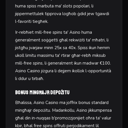
huma spiss marbuta ma' slots popolari, li
jippermettulek tipprova logħob ġdid jew tgawdi
l-favoriti tiegħek.
Ir-rebħiet mill-free spins ta' Asino huma
ġeneralment soġġetti għal rekwiżiti ta' mħatri, li
jistgħu jvarjaw minn 25x sa 40x. Spiss ikun hemm
ukoll limitu massimu ta' rtirar għar-rebħ miksub
mill-free spins, li ġeneralment ikun madwar €100.
Asino Casino jiżgura li dejjem ikollok l-opportunità
li ddur u tirbaħ.
Bonus Mingħajr Depożitu
Bħalissa, Asino Casino ma joffrix bonus standard
mingħajr depożitu. Madankollu, Asino jikkumpensa
għal din in-nuqqas b'promozzjonijiet oħra ta' valur
kbir, bħal free spins offruti perjodikament lil