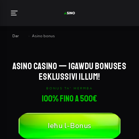
Dar
›
Asino bonus
Asino Casino — Igawdu Bonuses
Esklussivi Illum!
BONUS TA' MERĦBA
100% fino a 500€
Ieħu l-Bonus