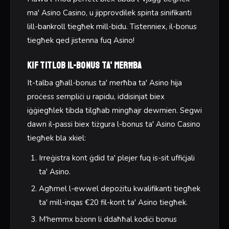
ma' Asino Casino, u jipprovdilek spinta sinifikanti
lill-bankroll tiegħek mill-bidu. Tistenniex, il-bonus
tiegħek qed jistenna fuq Asino!
Kif Titlob il-Bonus ta' Merħba
It-talba għall-bonus ta' merħba ta' Asino hija
proċess sempliċi u rapidu, iddisinjat biex
iġġiegħlek tibda tilgħab mingħajr dewmien. Segwi
dawn il-passi biex tiżgura l-bonus ta' Asino Casino
tiegħek bla xkiel:
Irreġistra kont ġdid ta' plejer fuq is-sit uffiċjali
ta' Asino.
Agħmel l-ewwel depożitu kwalifikanti tiegħek
ta' mill-inqas €20 fil-kont ta' Asino tiegħek.
M'hemmx bżonn li ddaħħal kodiċi bonus