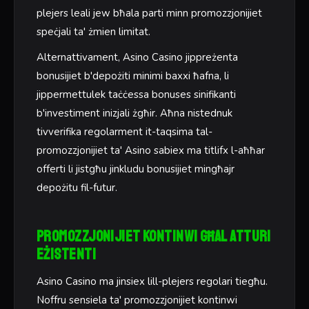
plejers leali jew bħala parti minn promozzjonijiet
speċjali ta' żmien limitat.
Alternattivament, Asino Casino jippreżenta
bonusijiet b'depożiti minimi baxxi ħafna, li
jippermettulek taċċessa bonuses sinifikanti
b'investiment inizjali żgħir. Aħna nistednuk
tivverifika regolarment it-taqsima tal-
promozzjonijiet ta' Asino sabiex ma titlifx l-aħħar
offerti li jistgħu jinkludu bonusijiet mingħajr
depożitu fil-futur.
Promozzjonijiet Kontinwi għal Atturi
Eżistenti
Asino Casino ma jinsiex lill-plejers regolari tiegħu.
Noffru sensiela ta' promozzjonijiet kontinwi