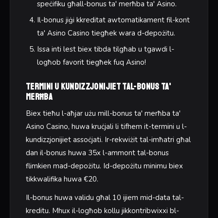
speċifiku għall-bonus ta' merħba ta' Asino.
Il-bonus jiġi kkreditat awtomatikament fil-kont
ta' Asino Casino tiegħek wara d-depożitu.
Issa inti lest biex tibda tilgħab u tgawdi l-
logħob favorit tiegħek fuq Asino!
Termini u Kundizzjonijiet tal-Bonus ta'
Merħba
Biex tieħu l-aħjar użu mill-bonus ta' merħba ta'
Asino Casino, huwa kruċjali li tifhem it-termini u l-
kundizzjonijiet assoċjati. Ir-rekwiżit tal-imħatri għal
dan il-bonus huwa 35x l-ammont tal-bonus
flimkien mad-depożitu. Id-depożitu minimu biex
tikkwalifika huwa €20.
Il-bonus huwa validu għal 10 ijiem mid-data tal-
kreditu. Mhux il-logħob kollu jikkontribwixxi bl-