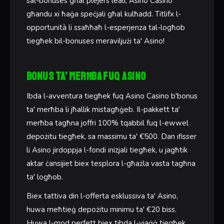
sal-bonuses għal plejers leali, Asino Casino
għandu xi ħaġa speċjali għal kulħadd. Titlifx l-
opportunità li ssaħħaħ l-esperjenza tal-logħob
tiegħek bil-bonuses meraviljużi ta' Asino!
Bonus ta' Merħba fuq Asino
Ibda l-avventura tiegħek fuq Asino Casino b'bonus
ta' merħba li jħallik mistagħġeb. Il-pakkett ta'
merħba tagħna joffri 100% tqabbil fuq l-ewwel
depożitu tiegħek, sa massimu ta' €500. Dan ifisser
li Asino jirdoppja l-fondi inizjali tiegħek, u jagħtik
aktar ċansijiet biex tesplora l-għażla vasta tagħna
ta' logħob.
Biex tattiva din l-offerta esklussiva ta' Asino,
huwa meħtieġ depożitu minimu ta' €20 biss.
Huwa l-mod perfett biex tibda l-vjaġġ tiegħek