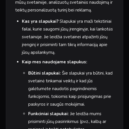
mūsų svetainėje, analizuotų svetainės naudojimą ir
teiktų personalizuotą turinį bei reklamą.
Kas yra slapukai?
Slapukai yra maži tekstiniai
failai, kurie saugomi jūsų įrenginyje, kai lankotės
svetainėje. Jie leidžia svetainei atpažinti jūsų
įrenginį ir prisiminti tam tikrą informaciją apie
jūsų apsilankymą.
Kaip mes naudojame slapukus:
Būtini slapukai:
Šie slapukai yra būtini, kad
svetainė tinkamai veiktų ir kad jūs
galėtumėte naudotis pagrindinėmis
funkcijomis, tokiomis kaip prisijungimas prie
paskyros ir saugūs mokėjimai.
Funkciniai slapukai:
Jie leidžia mums
prisiminti jūsų pasirinkimus (pvz., kalbą ar