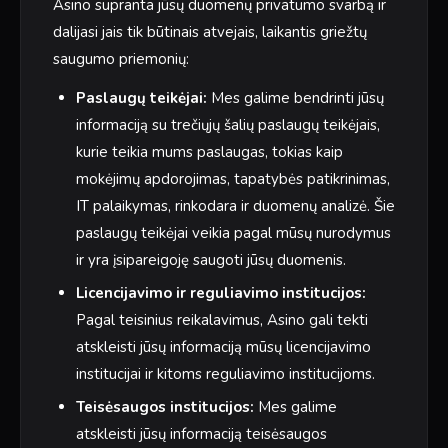
Asino supranta jūsų duomenų privatumo svarbą ir
dalijasi jais tik būtinais atvejais, laikantis griežtų
saugumo priemonių:
Paslaugų teikėjai:
Mes galime bendrinti jūsų
informaciją su trečiųjų šalių paslaugų teikėjais,
kurie teikia mums paslaugas, tokias kaip
mokėjimų apdorojimas, tapatybės patikrinimas,
IT palaikymas, rinkodara ir duomenų analizė. Šie
paslaugų teikėjai veikia pagal mūsų nurodymus
ir yra įsipareigoję saugoti jūsų duomenis.
Licencijavimo ir reguliavimo institucijos:
Pagal teisinius reikalavimus, Asino gali tekti
atskleisti jūsų informaciją mūsų licencijavimo
institucijai ir kitoms reguliavimo institucijoms.
Teisėsaugos institucijos:
Mes galime
atskleisti jūsų informaciją teisėsaugos