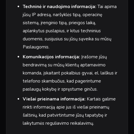
Techninė ir naudojimo informacija:
Tai apima
jūsų IP adresą, naršyklės tipą, operacinę
sistemą, įrenginio tipą, prieigos laiką,
aplankytus puslapius, ir kitus techninius
duomenis, susijusius su jūsų sąveika su mūsų
Paslaugomis.
Komunikacijos informacija:
Įrašome jūsų
bendravimą su mūsų klientų aptarnavimo
komanda, įskaitant pokalbius gyvai, el. laiškus ir
telefono skambučius, kad pagerintume
paslaugų kokybę ir spręstume ginčus.
Viešai prieinama informacija:
Kartais galime
rinkti informaciją apie jus iš viešai prieinamų
šaltinių, kad patvirtintume jūsų tapatybę ir
laikytumės reguliavimo reikalavimų.