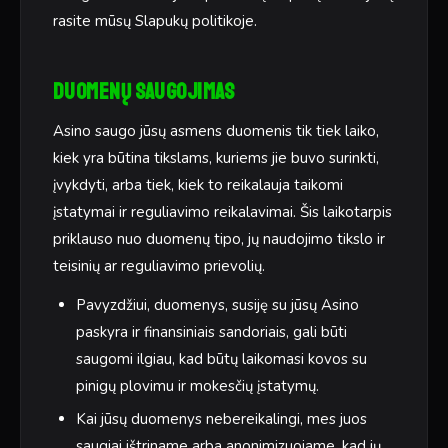
rasite mūsų Slapukų politikoje.
Duomenų saugojimas
Asino saugo jūsų asmens duomenis tik tiek laiko,
kiek yra būtina tikslams, kuriems jie buvo surinkti,
įvykdyti, arba tiek, kiek to reikalauja taikomi
įstatymai ir reguliavimo reikalavimai. Šis laikotarpis
priklauso nuo duomenų tipo, jų naudojimo tikslo ir
teisinių ar reguliavimo prievolių.
Pavyzdžiui, duomenys, susiję su jūsų Asino
paskyra ir finansiniais sandoriais, gali būti
saugomi ilgiau, kad būtų laikomasi kovos su
pinigų plovimu ir mokesčių įstatymų.
Kai jūsų duomenys nebereikalingi, mes juos
saugiai ištriname arba anonimizuojame, kad jų