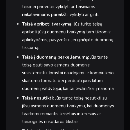
teisinei prievolei vykdyti ar teisiniams
reikalavimams pareikšti, vykdyti ar ginti.
Teisė apriboti tvarkymą:
Jūs turite teisę
apriboti jūsų duomenų tvarkymą tam tikromis
aplinkybėmis, pavyzdžiui, jei ginčijate duomenų
tikslumą.
Teisė į duomenų perkeliamumą:
Jūs turite
teisę gauti savo asmens duomenis
susistemintu, įprastai naudojamu ir kompiuterio
skaitomu formatu bei perduoti juos kitam
duomenų valdytojui, kai tai techniškai įmanoma.
Teisė nesutikti:
Jūs turite teisę nesutikti su
jūsų asmens duomenų tvarkymu, kai duomenys
tvarkomi remiantis teisėtais interesais ar
tiesioginės rinkodaros tikslais.