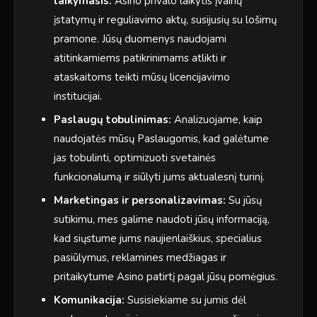
laikymasis:
Asino privalo laikytis įvairių
įstatymų ir reguliavimo aktų, susijusių su lošimų
pramone. Jūsų duomenys naudojami
atitinkamiems patikrinimams atlikti ir
ataskaitoms teikti mūsų licencijavimo
institucijai.
Paslaugų tobulinimas:
Analizuojame, kaip
naudojatės mūsų Paslaugomis, kad galėtume
jas tobulinti, optimizuoti svetainės
funkcionalumą ir siūlyti jums aktualesnį turinį.
Marketingas ir personalizavimas:
Su jūsų
sutikimu, mes galime naudoti jūsų informaciją,
kad siųstume jums naujienlaiškius, specialius
pasiūlymus, reklamines medžiagas ir
pritaikytume Asino patirtį pagal jūsų pomėgius.
Komunikacija:
Susisiekiame su jumis dėl