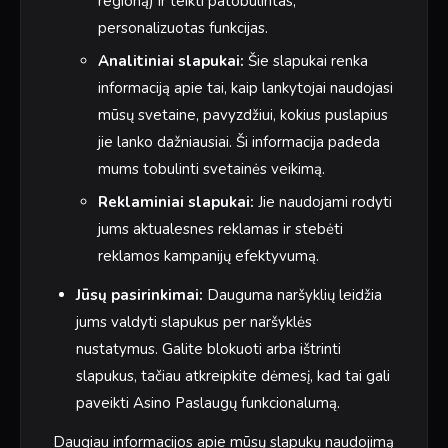
regioną) ir teikti patobulintas,
personalizuotas funkcijas.
Analitiniai slapukai:
Šie slapukai renka
informaciją apie tai, kaip lankytojai naudojasi
mūsų svetaine, pavyzdžiui, kokius puslapius
jie lanko dažniausiai. Ši informacija padeda
mums tobulinti svetainės veikimą.
Reklaminiai slapukai:
Jie naudojami rodyti
jums aktualesnes reklamas ir stebėti
reklamos kampanijų efektyvumą.
Jūsų pasirinkimai:
Dauguma naršyklių leidžia
jums valdyti slapukus per naršyklės
nustatymus. Galite blokuoti arba ištrinti
slapukus, tačiau atkreipkite dėmesį, kad tai gali
paveikti Asino Paslaugų funkcionalumą.
Daugiau informacijos apie mūsų slapukų naudojimą