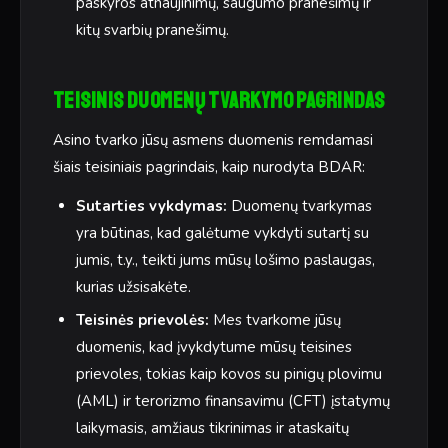
paskyros atnaujinimų, saugumo pranešimų ir
kitų svarbių pranešimų.
Teisinis duomenų tvarkymo pagrindas
Asino tvarko jūsų asmens duomenis remdamasi
šiais teisiniais pagrindais, kaip nurodyta BDAR:
Sutarties vykdymas:
Duomenų tvarkymas
yra būtinas, kad galėtume vykdyti sutartį su
jumis, t.y., teikti jums mūsų lošimo paslaugas,
kurias užsisakėte.
Teisinės prievolės:
Mes tvarkome jūsų
duomenis, kad įvykdytume mūsų teisines
prievoles, tokias kaip kovos su pinigų plovimu
(AML) ir terorizmo finansavimu (CFT) įstatymų
laikymasis, amžiaus tikrinimas ir ataskaitų