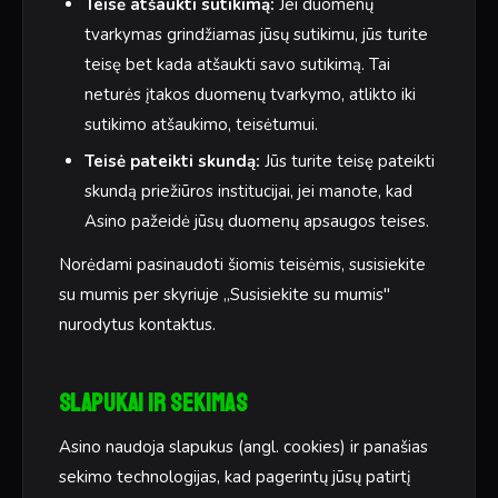
Teisė atšaukti sutikimą:
Jei duomenų
tvarkymas grindžiamas jūsų sutikimu, jūs turite
teisę bet kada atšaukti savo sutikimą. Tai
neturės įtakos duomenų tvarkymo, atlikto iki
sutikimo atšaukimo, teisėtumui.
Teisė pateikti skundą:
Jūs turite teisę pateikti
skundą priežiūros institucijai, jei manote, kad
Asino pažeidė jūsų duomenų apsaugos teises.
Norėdami pasinaudoti šiomis teisėmis, susisiekite
su mumis per skyriuje „Susisiekite su mumis"
nurodytus kontaktus.
Slapukai ir sekimas
Asino naudoja slapukus (angl. cookies) ir panašias
sekimo technologijas, kad pagerintų jūsų patirtį