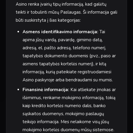
Asino renka įvairių tipų informaciją, kad galėtų
teikti ir tobulinti mūsų Paslaugas. Ši informacija gali
būti suskirstyta į šias kategorijas:
Asmens identifikavimo informacija:
Tai
apima jūsų vardą, pavardę, gimimo datą,
adresą, el. pašto adresą, telefono numerį,
tapatybės dokumento duomenis (pvz., paso ar
asmens tapatybės kortelės numerį), ir kitą
informaciją, kurią pateikiate registruodamiesi
Asino paskyroje arba bendraudami su mumis.
Finansinė informacija:
Kai atliekate įmokas ar
išėmimus, renkame mokėjimo informaciją, tokią
kaip kredito kortelės numerio dalis, banko
sąskaitos duomenys, mokėjimo paslaugų
teikėjo informacija. Mes nelaikome visų jūsų
mokėjimo kortelės duomenų mūsų sistemose.