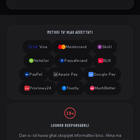
METODI TA' ĦLAS AĊĊETTATI
Visa
Mastercard
Skrill
S
Neteller
Paysafecard
BLIK
N
P
BL
PayPal
Apple Pay
Google Pay
PP
AP
GP
Przelewy24
Trustly
MuchBetter
T
MB
P24
18+
LOGĦOB RESPONSABBLI
Dan is-sit huwa għal skopijiet informattivi biss. Aħna ma