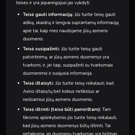
teises ir yra įsipareigojusi jas vykdyti:
Teisė gauti informaciją:
Jūs turite teisę gauti
aiškią, skaidrią ir lengvai suprantamą informaciją
apie tai, kaip mes naudojame jūsų asmens
duomenis.
Teisė susipažinti:
Jūs turite teisę gauti
patvirtinimą, ar jūsų asmens duomenys yra
tvarkomi, ir, jei taip, susipažinti su tvarkomais
duomenimis ir susijusia informacija.
Teisė ištaisyti:
Jūs turite teisę reikalauti, kad
Asino ištaisytų bet kokius netikslius ar
neišsamius jūsų asmens duomenis.
Teisė ištrinti (teisė būti pamirštam):
Tam
tikromis aplinkybėmis jūs turite teisę reikalauti,
kad jūsų asmens duomenys būtų ištrinti. Tai
netaikoma, jei duomenų tvarkymas yra būtinas