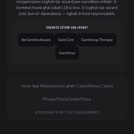
norganizzawx logħob tal-azzard jew naċċettaw imħatri. Il-
kontenut huwa għal adulti (18+) biss. Il-logħob tal-azzard
jista' jkun ta' dipendenza — ilgħab b'mod responsabbli.
GĦANDEK BŻONN GĦAJNUNA?
BeGambleAware
GamCare
Gambling Therapy
GamStop
Asino App Mobile
Aċċess għall-Casino
Bonus Casino
Privacy Policy
Cookie Policy
© 2026 Asino. Id-drittijiet kollha riżervati