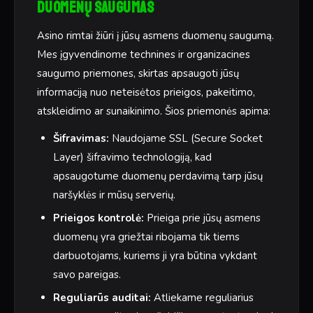
Duomenų saugumas
Asino rimtai žiūri į jūsų asmens duomenų saugumą.
Mes įgyvendinome technines ir organizacines
saugumo priemones, skirtas apsaugoti jūsų
informaciją nuo neteisėtos prieigos, pakeitimo,
atskleidimo ar sunaikinimo. Šios priemonės apima:
Šifravimas:
Naudojame SSL (Secure Socket
Layer) šifravimo technologiją, kad
apsaugotume duomenų perdavimą tarp jūsų
naršyklės ir mūsų serverių.
Prieigos kontrolė:
Prieiga prie jūsų asmens
duomenų yra griežtai ribojama tik tiems
darbuotojams, kuriems ji yra būtina vykdant
savo pareigas.
Reguliarūs auditai:
Atliekame reguliarius