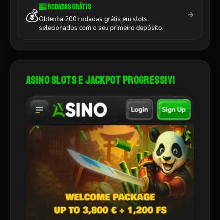
🎰 Rodadas Grátis
💰
Obtenha 200 rodadas grátis em slots
selecionados com o seu primeiro depósito.
Asino Slots e Jackpot Progressivi