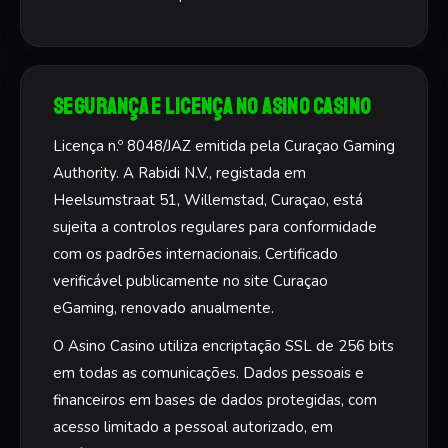
Segurança e Licença no Asino Casino
Licença n.º 8048/JAZ emitida pela Curaçao Gaming
Authority. A Rabidi N.V., registada em
Heelsumstraat 51, Willemstad, Curaçao, está
sujeita a controlos regulares para conformidade
com os padrões internacionais. Certificado
verificável publicamente no site Curaçao
eGaming, renovado anualmente.
O Asino Casino utiliza encriptação SSL de 256 bits
em todas as comunicações. Dados pessoais e
financeiros em bases de dados protegidas, com
acesso limitado a pessoal autorizado, em