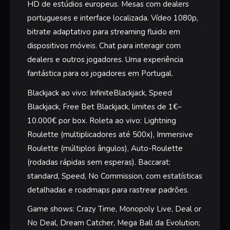
HD de estúdios europeus. Mesas com dealers
portugueses e interface localizada. Vídeo 1080p,
bitrate adaptativo para streaming fluido em
dispositivos móveis. Chat para interagir com
dealers e outros jogadores. Uma experiência
fantástica para os jogadores em Portugal.
Blackjack ao vivo: InfiniteBlackjack, Speed
Blackjack, Free Bet Blackjack, limites de 1€–
10.000€ por box. Roleta ao vivo: Lightning
Roulette (multiplicadores até 500x), Immersive
Roulette (múltiplos ângulos), Auto-Roulette
(rodadas rápidas sem esperas). Baccarat:
standard, Speed, No Commission, com estatísticas
detalhadas e roadmaps para rastrear padrões.
Game shows: Crazy Time, Monopoly Live, Deal or
No Deal, Dream Catcher, Mega Ball da Evolution;