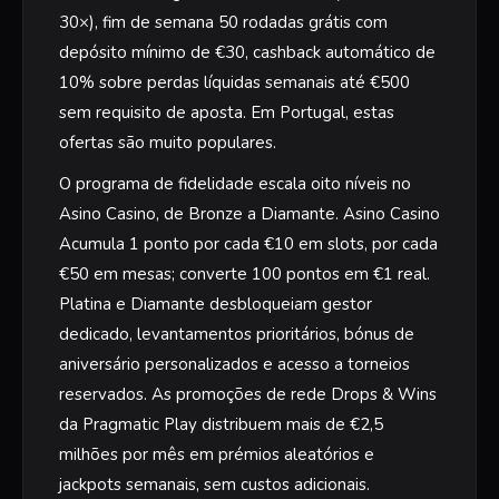
30×), fim de semana 50 rodadas grátis com
depósito mínimo de €30, cashback automático de
10% sobre perdas líquidas semanais até €500
sem requisito de aposta. Em Portugal, estas
ofertas são muito populares.
O programa de fidelidade escala oito níveis no
Asino Casino, de Bronze a Diamante. Asino Casino
Acumula 1 ponto por cada €10 em slots, por cada
€50 em mesas; converte 100 pontos em €1 real.
Platina e Diamante desbloqueiam gestor
dedicado, levantamentos prioritários, bónus de
aniversário personalizados e acesso a torneios
reservados. As promoções de rede Drops & Wins
da Pragmatic Play distribuem mais de €2,5
milhões por mês em prémios aleatórios e
jackpots semanais, sem custos adicionais.