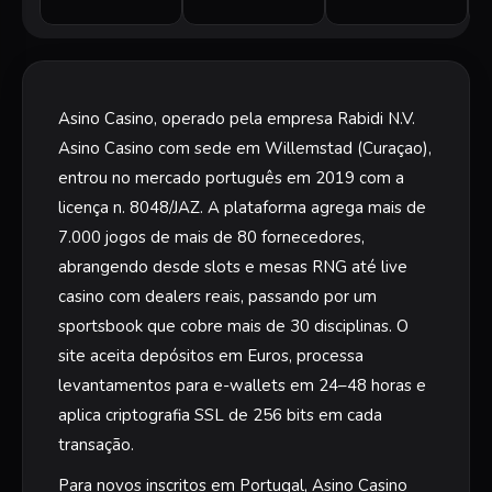
Asino Casino, operado pela empresa Rabidi N.V.
Asino Casino com sede em Willemstad (Curaçao),
entrou no mercado português em 2019 com a
licença n. 8048/JAZ. A plataforma agrega mais de
7.000 jogos de mais de 80 fornecedores,
abrangendo desde slots e mesas RNG até live
casino com dealers reais, passando por um
sportsbook que cobre mais de 30 disciplinas. O
site aceita depósitos em Euros, processa
levantamentos para e-wallets em 24–48 horas e
aplica criptografia SSL de 256 bits em cada
transação.
Para novos inscritos em Portugal, Asino Casino