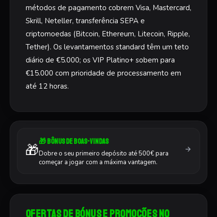
métodos de pagamento cobrem Visa, Mastercard,
Skrill, Neteller, transferência SEPA e
criptomoedas (Bitcoin, Ethereum, Litecoin, Ripple,
Tether). Os levantamentos standard têm um teto
diário de €5.000; os VIP Platino+ sobem para
€15.000 com prioridade de processamento em
até 12 horas.
🎁 Bônus de Boas-Vindas
🎁
Dobre o seu primeiro depósito até 500€ para
começar a jogar com a máxima vantagem.
Ofertas de Bónus e Promoções no