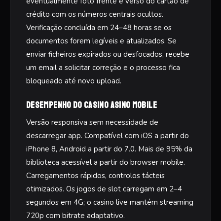
eventualmente foto frente e verso do cartão de
crédito com os números centrais ocultos.
Verificação concluída em 24–48 horas se os
documentos forem legíveis e atualizados. Se
enviar ficheiros expirados ou desfocados, recebe
um email a solicitar correção e o processo fica
bloqueado até novo upload.
Desempenho do Casino Asino Mobile
Versão responsiva sem necessidade de
descarregar app. Compatível com iOS a partir do
iPhone 8, Android a partir do 7.0. Mais de 95% da
biblioteca acessível a partir do browser mobile.
Carregamentos rápidos, controlos tácteis
otimizados. Os jogos de slot carregam em 2–4
segundos em 4G; o casino live mantém streaming
720p com bitrate adaptativo.