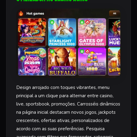
Design arrojado com toques vibrantes, menu
principal a um clique para alternar entre casino,
live, sportsbook, promoções. Carrosséis dinâmicos
na página inicial destacam novos jogos, jackpots
crescentes, ofertas ativas, personalizados de
acordo com as suas preferências. Pesquisa
avançada com filtros por fornecedor, categoria,