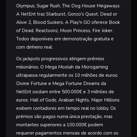
Olympus, Sugar Rush, The Dog House Megaways.
A NetEnt traz Starburst, Gonzo's Quest, Dead or
Alive 2, Blood Suckers. A Play'n GO oferece Book
of Dead, Reactoonz, Moon Princess, Fire Joker.
Todos disponíveis em demonstração gratuita e
com dinheiro real.
Os jackpots progressivos atingem prémios
milionários. O Mega Moolah da Microgaming
ultrapassa regularmente os 10 milhões de euros;
Divine Fortune e Mega Fortune Dreams da
NetEnt oscilam entre 500.000€ e 3 milhões de
euros. Hall of Gods, Arabian Nights, Major Millions
exibem contadores em tempo real no lobby. Os
prémios são pagos numa única prestação, mas
montantes superiores a 100.000€ podem
requerer pagamentos mensais de acordo com os