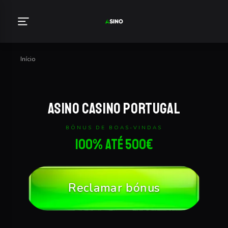
Início
Asino Casino Portugal
BÓNUS DE BOAS-VINDAS
100% até 500€
Reclamar bónus