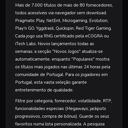
Programa VIP com recompensas exclusivas para
Mais de 7.000 títulos de mais de 80 fornecedores,
jogadores fiéis.
todos acessíveis via navegador sem download.
Pragmatic Play, NetEnt, Microgaming, Evolution,
Play'n GO, Yggdrasil, Quickspin, Red Tiger Gaming.
DESVANTAGENS
Cada jogo usa RNG certificado pela eCOGRA ou
A licença de Curaçao pode não ser preferida por todos
iTech Labs. Novos lançamentos todas as
os jogadores.
semanas; a secção "Novos Jogos" atualiza-se
automaticamente, enquanto "Populares" mostra
os títulos mais jogados nas últimas 24 horas pela
comunidade de Portugal. Para os jogadores em
Portugal, esta vasta seleção garante
entretenimento de qualidade.
Filtre por categoria, fornecedor, volatilidade, RTP,
funcionalidades especiais (Megaways, jackpots
progressivos, compra de bónus). Guarde os seus
favoritos numa lista personalizada. A pesquisa