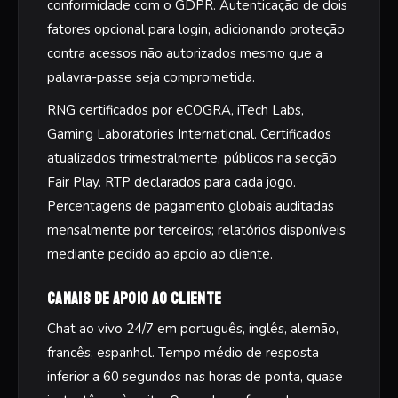
conformidade com o GDPR. Autenticação de dois
fatores opcional para login, adicionando proteção
contra acessos não autorizados mesmo que a
palavra-passe seja comprometida.
RNG certificados por eCOGRA, iTech Labs,
Gaming Laboratories International. Certificados
atualizados trimestralmente, públicos na secção
Fair Play. RTP declarados para cada jogo.
Percentagens de pagamento globais auditadas
mensalmente por terceiros; relatórios disponíveis
mediante pedido ao apoio ao cliente.
Canais de Apoio ao Cliente
Chat ao vivo 24/7 em português, inglês, alemão,
francês, espanhol. Tempo médio de resposta
inferior a 60 segundos nas horas de ponta, quase