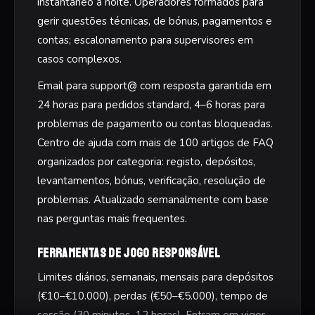
instantâneo à noite. Operadores formados para
gerir questões técnicas, de bónus, pagamentos e
contas; escalonamento para supervisores em
casos complexos.
Email para support@ com resposta garantida em
24 horas para pedidos standard, 4–6 horas para
problemas de pagamento ou contas bloqueadas.
Centro de ajuda com mais de 100 artigos de FAQ
organizados por categoria: registo, depósitos,
levantamentos, bónus, verificação, resolução de
problemas. Atualizado semanalmente com base
nas perguntas mais frequentes.
Ferramentas de Jogo Responsável
Limites diários, semanais, mensais para depósitos
(€10–€10.000), perdas (€50–€5.000), tempo de