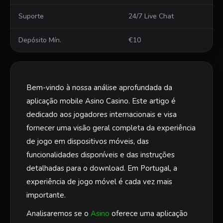
Suporte
24/7 Live Chat
Depósito Mín.
€10
Bem-vindo à nossa análise aprofundada da
aplicação mobile Asino Casino. Este artigo é
dedicado aos jogadores internacionais e visa
fornecer uma visão geral completa da experiência
de jogo em dispositivos móveis, das
funcionalidades disponíveis e das instruções
detalhadas para o download. Em Portugal, a
experiência de jogo móvel é cada vez mais
importante.
Analisaremos se o
Asino
oferece uma aplicação