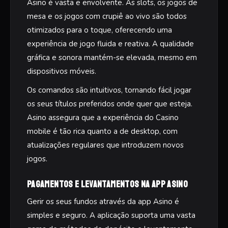
Asino é vasta e envolvente. As slots, os jogos de
mesa e os jogos com crupiê ao vivo são todos
otimizados para o toque, oferecendo uma
experiência de jogo fluida e reativa. A qualidade
gráfica e sonora mantém-se elevada, mesmo em
dispositivos móveis.
Os comandos são intuitivos, tornando fácil jogar
os seus títulos preferidos onde quer que esteja.
Asino assegura que a experiência do Casino
mobile é tão rica quanto a de desktop, com
atualizações regulares que introduzem novos
jogos.
Pagamentos e Levantamentos na App Asino
Gerir os seus fundos através da app Asino é
simples e seguro. A aplicação suporta uma vasta