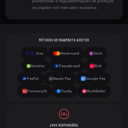
plataformas e regulamentações de proteção
ao jogador nos mercados europeus.
MÉTODOS DE PAGAMENTO ACEITES
Visa
Mastercard
Skrill
S
Neteller
Paysafecard
BLIK
N
P
BL
PayPal
Apple Pay
Google Pay
PP
AP
GP
Przelewy24
Trustly
MuchBetter
T
MB
P24
18+
JOGO RESPONSÁVEL