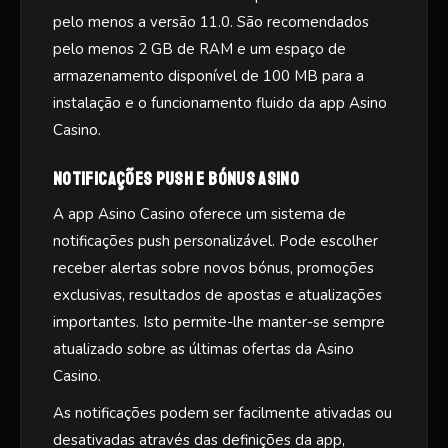
pelo menos a versão 11.0. São recomendados
pelo menos 2 GB de RAM e um espaço de
armazenamento disponível de 100 MB para a
instalação e o funcionamento fluido da app Asino
Casino.
Notificações Push e Bónus Asino
A app Asino Casino oferece um sistema de
notificações push personalizável. Pode escolher
receber alertas sobre novos bónus, promoções
exclusivas, resultados de apostas e atualizações
importantes. Isto permite-lhe manter-se sempre
atualizado sobre as últimas ofertas da Asino
Casino.
As notificações podem ser facilmente ativadas ou
desativadas através das definições da app,