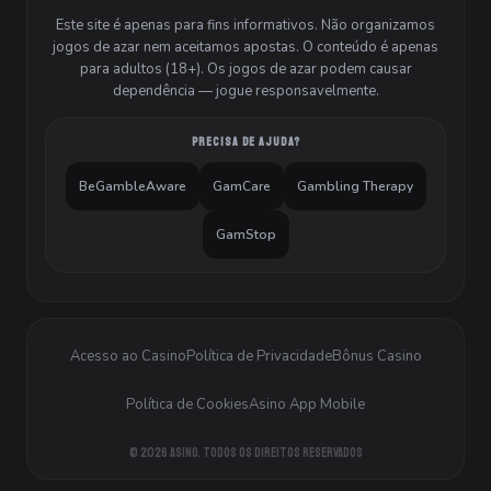
Este site é apenas para fins informativos. Não organizamos
jogos de azar nem aceitamos apostas. O conteúdo é apenas
para adultos (18+). Os jogos de azar podem causar
dependência — jogue responsavelmente.
PRECISA DE AJUDA?
BeGambleAware
GamCare
Gambling Therapy
GamStop
Acesso ao Casino
Política de Privacidade
Bônus Casino
Política de Cookies
Asino App Mobile
© 2026 Asino. Todos os direitos reservados