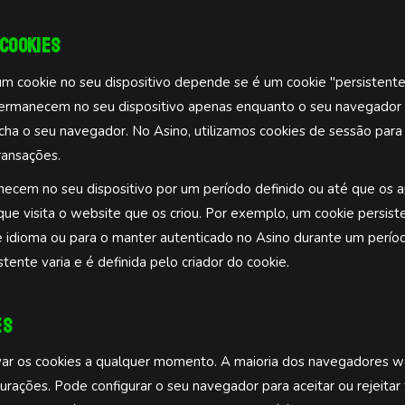
Cookies
m cookie no seu dispositivo depende se é um cookie "persistente
ermanecem no seu dispositivo apenas enquanto o seu navegador e
a o seu navegador. No Asino, utilizamos cookies de sessão para 
ransações.
necem no seu dispositivo por um período definido ou até que os
que visita o website que os criou. Por exemplo, um cookie persis
e idioma ou para o manter autenticado no Asino durante um perío
stente varia e é definida pelo criador do cookie.
es
ivar os cookies a qualquer momento. A maioria dos navegadores w
urações. Pode configurar o seu navegador para aceitar ou rejeitar