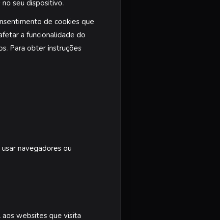
no seu dispositivo.
consentimento de cookies que
afetar a funcionalidade do
os. Para obter instruções
Se usar navegadores ou
aos websites que visita