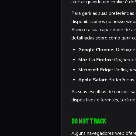
alertar quando um cookie é de
Para gerir as suas preferência
disponibilizamos no nosso webs
Asino e a sua capacidade de ace
detalhadas sobre como gerir co
Google Chrome:
Definições
Mozilla Firefox:
Opções > P
Microsoft Edge:
Definições
Apple Safari:
Preferências 
As suas escolhas de cookies são
dispositivos diferentes, terá d
Do Not Track
Alguns navegadores web oferec