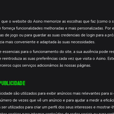
m que o website do Asino memorize as escolhas que faz (como o se
 e forneça funcionalidades melhoradas e mais personalizadas. Po
as de jogo ou para guardar as suas credenciais de login para a pró
ncia mais conveniente e adaptada às suas necessidades.
 essenciais para o funcionamento do site, a sua ausência pode re
 reintroduza as suas preferências cada vez que visita o Asino. Es
rceiros cujos serviços adicionámos às nossas páginas.
Publicidade
cidade são utilizados para exibir anúncios mais relevantes para si
úmero de vezes que vê um anúncio e para ajudar a medir a eficáci
er utilizados para criar um perfil dos seus interesses e mostrar-