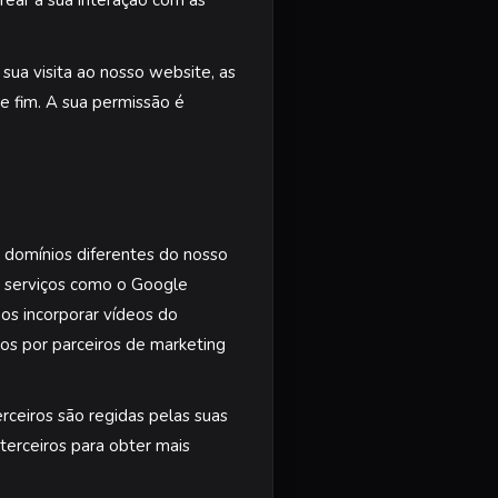
rear a sua interação com as
sua visita ao nosso website, as
te fim. A sua permissão é
r domínios diferentes do nosso
r serviços como o Google
os incorporar vídeos do
os por parceiros de marketing
rceiros são regidas pelas suas
 terceiros para obter mais