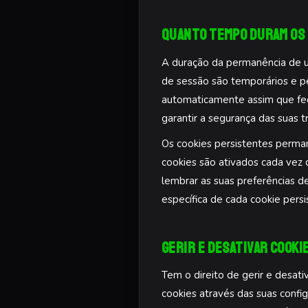
Quanto Tempo Duram os 
A duração da permanência de u
de sessão são temporários e p
automaticamente assim que fech
garantir a segurança das suas t
Os cookies persistentes perma
cookies são ativados cada vez 
lembrar as suas preferências d
específica de cada cookie persi
Gerir e Desativar Cooki
Tem o direito de gerir e desat
cookies através das suas config