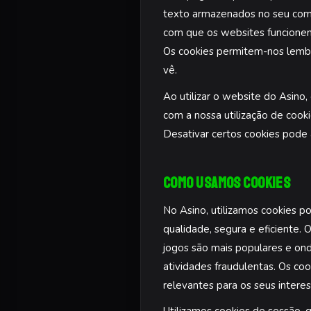
texto armazenados no seu comp
com que os websites funcionem,
Os cookies permitem-nos lembra
vê.
Ao utilizar o website do Asino
com a nossa utilização de cooki
Desativar certos cookies pode a
Como Usamos Cookies
No Asino, utilizamos cookies po
qualidade, segura e eficiente.
jogos são mais populares e ond
atividades fraudulentas. Os c
relevantes para os seus interes