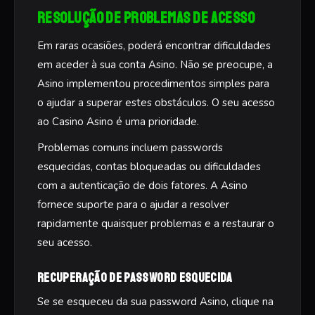
Resolução de Problemas de Acesso
Em raras ocasiões, poderá encontrar dificuldades
em aceder à sua conta Asino. Não se preocupe, a
Asino implementou procedimentos simples para
o ajudar a superar estes obstáculos. O seu acesso
ao Casino Asino é uma prioridade.
Problemas comuns incluem passwords
esquecidas, contas bloqueadas ou dificuldades
com a autenticação de dois fatores. A Asino
fornece suporte para o ajudar a resolver
rapidamente quaisquer problemas e a restaurar o
seu acesso.
Recuperação de Password Esquecida
Se se esqueceu da sua password Asino, clique na