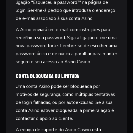
ligação "Esqueceu a password?" na página de
login. Ser-lhe-á pedido que introduza o endereço
de e-mail associado à sua conta Asino.
A Asino enviará um e-mail com instruções para
redefinir a sua password. Siga a ligação e crie uma
nova password forte. Lembre-se de escolher uma
password única e de nunca a partilhar para manter
seguro o seu acesso ao Asino Casino.
Conta Bloqueada ou Limitada
Uma conta Asino pode ser bloqueada por
motivos de segurança, como múltiplas tentativas
de login falhadas, ou por autoexclusão. Se a sua
conta Asino estiver bloqueada, a primeira ação é
contactar o apoio ao cliente.
A equipa de suporte do Asino Casino está