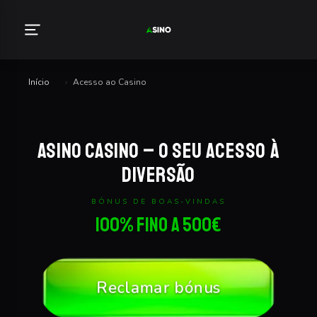
Início
›
Acesso ao Casino
Asino Casino – O Seu Acesso à
Diversão
BÓNUS DE BOAS-VINDAS
100% fino a 500€
Reclamar bónus