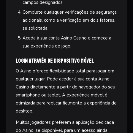
campos designados.
Complete quaisquer verificações de segurança
adicionais, como a verificação em dois fatores,
se solicitada.
Aceda à sua conta Asino Casino e comece a
sua experiência de jogo.
Login Através de Dispositivo Móvel
O Asino oferece flexibilidade total para jogar em
qualquer lugar. Pode aceder à sua conta Asino
Casino diretamente a partir do navegador do seu
smartphone ou tablet. A experiência móvel é
otimizada para replicar fielmente a experiência de
desktop.
Muitos jogadores preferem a aplicação dedicada
do Asino, se disponível, para um acesso ainda