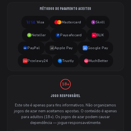
MÉTODOS DE PAGAMENTO ACEITES
Visa
Mastercard
Skrill
S
Neteller
Paysafecard
BLIK
N
P
BL
PayPal
Apple Pay
Google Pay
PP
AP
GP
Przelewy24
Trustly
MuchBetter
T
MB
P24
18+
JOGO RESPONSÁVEL
Este site é apenas para fins informativos. Não organizamos
jogos de azar nem aceitamos apostas. O conteúdo é apenas
para adultos (18+). Os jogos de azar podem causar
dependência — jogue responsavelmente.