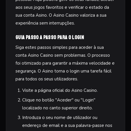
aos seus jogos favoritos e verificar o estado da
sua conta Asino. O Asino Casino valoriza a sua
experiência sem interrupções.
Guia Passo a Passo para o Login
Siga estes passos simples para aceder à sua
conta Asino Casino sem problemas. O processo
foi otimizado para garantir a máxima velocidade e
segurança. O Asino torna o login uma tarefa fácil
para todos os seus utilizadores.
Visite a página oficial do Asino Casino.
Clique no botão "Aceder" ou "Login"
localizado no canto superior direito.
Introduza o seu nome de utilizador ou
endereço de email e a sua palavra-passe nos