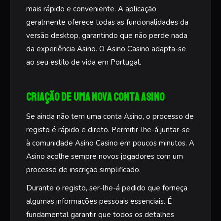
mais rápido e conveniente. A aplicação
geralmente oferece todas as funcionalidades da
versão desktop, garantindo que não perde nada
da experiência Asino. O Asino Casino adapta-se
ao seu estilo de vida em Portugal.
Criação de uma Nova Conta Asino
Se ainda não tem uma conta Asino, o processo de
registo é rápido e direto. Permitir-lhe-á juntar-se
à comunidade Asino Casino em poucos minutos. A
Asino acolhe sempre novos jogadores com um
processo de inscrição simplificado.
Durante o registo, ser-lhe-á pedido que forneça
algumas informações pessoais essenciais. É
fundamental garantir que todos os detalhes