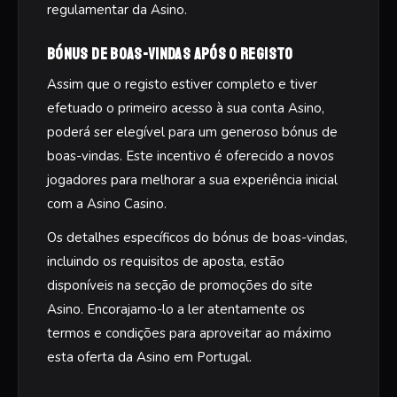
regulamentar da Asino.
Bónus de Boas-Vindas Após o Registo
Assim que o registo estiver completo e tiver
efetuado o primeiro acesso à sua conta Asino,
poderá ser elegível para um generoso bónus de
boas-vindas. Este incentivo é oferecido a novos
jogadores para melhorar a sua experiência inicial
com a Asino Casino.
Os detalhes específicos do bónus de boas-vindas,
incluindo os requisitos de aposta, estão
disponíveis na secção de promoções do site
Asino. Encorajamo-lo a ler atentamente os
termos e condições para aproveitar ao máximo
esta oferta da Asino em Portugal.