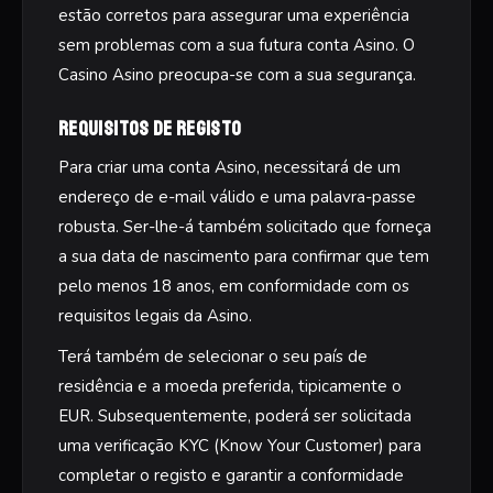
estão corretos para assegurar uma experiência
sem problemas com a sua futura conta Asino. O
Casino Asino preocupa-se com a sua segurança.
Requisitos de Registo
Para criar uma conta Asino, necessitará de um
endereço de e-mail válido e uma palavra-passe
robusta. Ser-lhe-á também solicitado que forneça
a sua data de nascimento para confirmar que tem
pelo menos 18 anos, em conformidade com os
requisitos legais da Asino.
Terá também de selecionar o seu país de
residência e a moeda preferida, tipicamente o
EUR. Subsequentemente, poderá ser solicitada
uma verificação KYC (Know Your Customer) para
completar o registo e garantir a conformidade