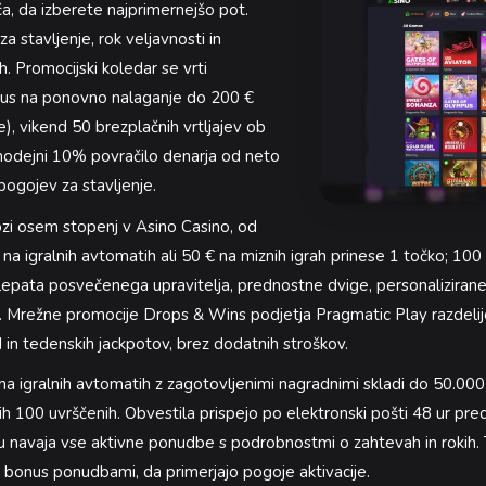
, da izberete najprimernejšo pot.
 stavljenje, rok veljavnosti in
h. Promocijski koledar se vrti
us na ponovno nalaganje do 200 €
), vikend 50 brezplačnih vrtljajev ob
odejni 10% povračilo denarja od neto
ogojev za stavljenje.
zi osem stopenj v Asino Casino, od
na igralnih avtomatih ali 50 € na miznih igrah prinese 1 točko; 100
klepata posvečenega upravitelja, prednostne dvige, personaliziran
v. Mrežne promocije Drops & Wins podjetja Pragmatic Play razdelijo
d in tedenskih jackpotov, brez dodatnih stroškov.
 na igralnih avtomatih z zagotovljenimi nagradnimi skladi do 50.000 € 
ih 100 uvrščenih. Obvestila prispejo po elektronski pošti 48 ur pr
avaja vse aktivne ponudbe s podrobnostmi o zahtevah in rokih. Tist
z bonus ponudbami, da primerjajo pogoje aktivacije.