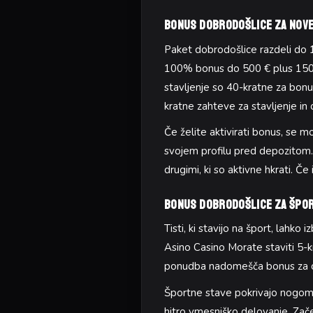
Bonus Dobrodošlice za Nove
Paket dobrodošlice razdeli do 1
100% bonus do 500 € plus 150 v
stavljenje so 40-kratne za bonus
kratne zahteve za stavljenje in
Če želite aktivirati bonus, se mo
svojem profilu pred depozitom. 
drugimi, ki so aktivne hkrati. Č
Bonus Dobrodošlice za Špo
Tisti, ki stavijo na šport, la
Asino Casino Morate staviti 5-
ponudba nadomešča bonus za casi
Športne stave pokrivajo nogomet
hitro vmesniško delovanje. Zač