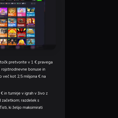
 točk pretvorite v 1 € pravega
e rojstnodnevne bonuse in
 več kot 2,5 milijona € na
in turnirje v igrah v živo z
ed začetkom; razdelek s
i, ki želijo maksimirati