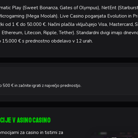
agmatic Play (Sweet Bonanza, Gates of Olympus), NetEnt (Starburs
icrogaming (Mega Moolah). Live Casino poganjata Evolution in Pragm
 od 1 € do 50.000 €. Načini plačila vključujejo Visa, Mastercard, S
n, Ethereum, Litecoin, Ripple, Tether). Standardni dvigi imajo dnev
do 15.000 € s prednostno obdelavo v 12 urah.
 500 € in začnite igrati z največjo prednostjo.
ije v Asino Casino
ocijami za casino in tistimi za