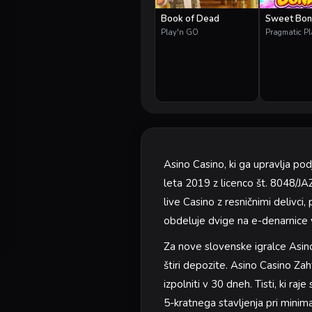
Book of Dead
Sweet Bon
Play'n GO
Pragmatic Pl
Asino Casino, ki ga upravlja pod
leta 2019 z licenco št. 8048/JA
live Casino z resničnimi delivci
obdeluje dvige na e-denarnice v
Za nove slovenske igralce Asino
štiri depozite. Asino Casino Zah
izpolniti v 30 dneh. Tisti, ki r
5-kratnega stavljenja pri minim