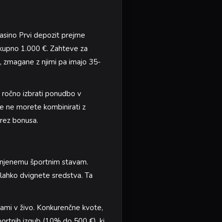
Casino Prvi depozit prejme
skupno 1.000 €. Zahteve za
h, zmagane z njimi pa imajo 35-
in ročno izbrati ponudbo v
je ne morete kombinirati z
brez bonusa.
menjenemu športnim stavam.
lahko dvignete sredstva. Ta
avami v živo. Konkurenčne kvote,
ortnih izgub (10% do 500 €), ki