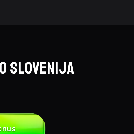
no Slovenija
onus