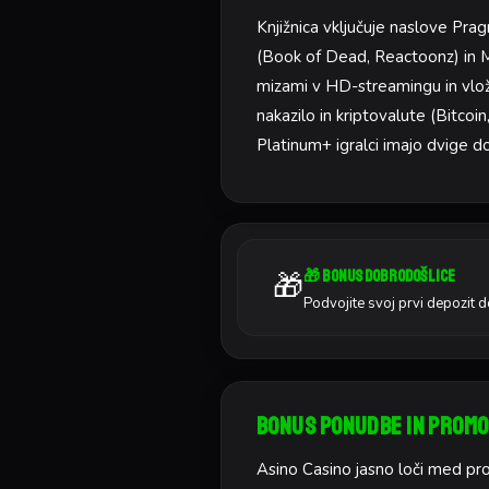
Knjižnica vključuje naslove Pr
(Book of Dead, Reactoonz) in M
mizami v HD-streamingu in vložki
nakazilo in kriptovalute (Bitcoi
Platinum+ igralci imajo dvige 
🎁
🎁 Bonus dobrodošlice
Podvojite svoj prvi depozit do
Bonus Ponudbe in Promoc
Asino Casino jasno loči med prom