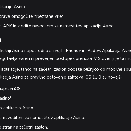
kacije Asino.
aprave omogočite "Neznane vire".
APK in sledite navodilom za namestitev aplikacije Asino.
)
zkušnji Asino neposredno s svojih iPhonov in iPadov. Aplikacija Asin
agotavlja varen in preverjen postopek prenosa. V Sloveniji je ta mož
aplikacije, lahko na začetni zaslon dodate bližnjico do mobilne spl
ikacija Asino za pravilno delovanje zahteva iOS 11.0 ali novejši.
apravi iOS.
asino".
 aplikacijo Asino.
e navodilom za namestitev aplikacije Asino.
 stran na začetni zaslon.