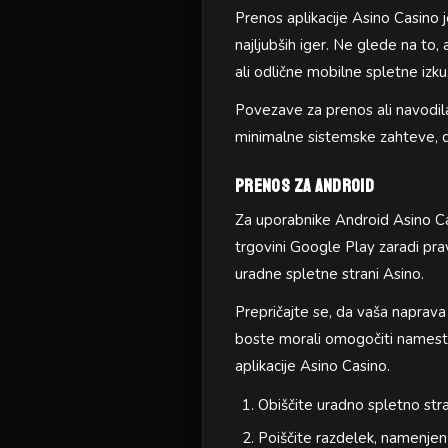
Prenos aplikacije Asino Casino
najljubših iger. Ne glede na to,
ali odlične mobilne spletne izk
Povezave za prenos ali navodila
minimalne sistemske zahteve, d
Prenos za Android
Za uporabnike Android Asino Ca
trgovini Google Play zaradi pra
uradne spletne strani Asino.
Prepričajte se, da vaša naprava 
boste morali omogočiti namestit
aplikacije Asino Casino.
Obiščite uradno spletno str
Poiščite razdelek, namenjen