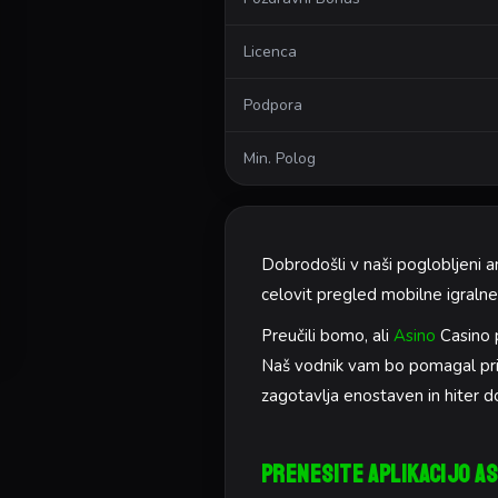
Licenca
Podpora
Min. Polog
Dobrodošli v naši poglobljeni an
celovit pregled mobilne igralne 
Preučili bomo, ali
Asino
Casino p
Naš vodnik vam bo pomagal pri 
zagotavlja enostaven in hiter do
Prenesite aplikacijo As