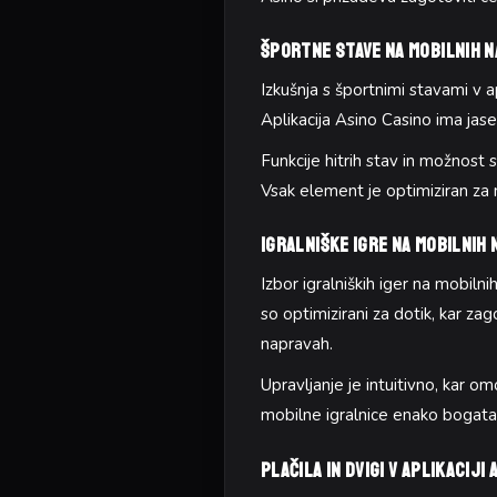
Športne stave na mobilnih 
Izkušnja s športnimi stavami v a
Aplikacija Asino Casino ima jase
Funkcije hitrih stav in možnost
Vsak element je optimiziran za
Igralniške igre na mobilnih
Izbor igralniških iger na mobiln
so optimizirani za dotik, kar za
napravah.
Upravljanje je intuitivno, kar om
mobilne igralnice enako bogata 
Plačila in dvigi v aplikaciji 