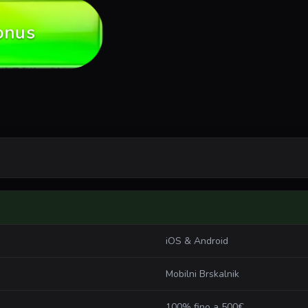
onus
iOS & Android
Mobilni Brskalnik
100% fino a 500€