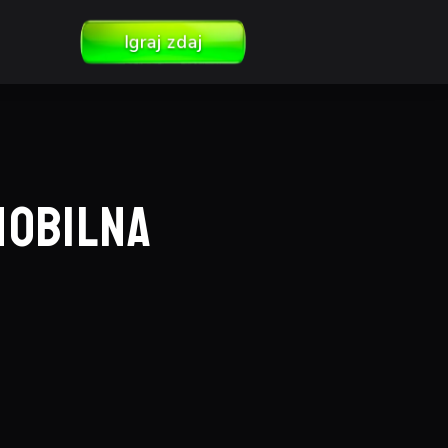
Igraj zdaj
mobilna