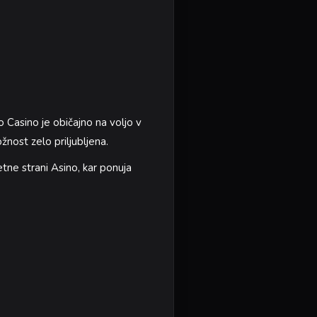
o Casino je običajno na voljo v
nost zelo priljubljena.
etne strani Asino, kar ponuja