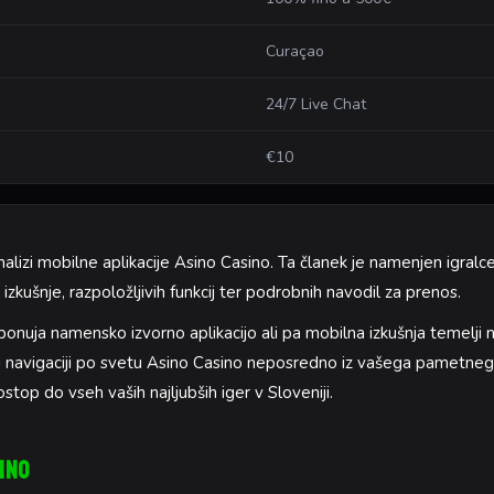
Curaçao
24/7 Live Chat
€10
alizi mobilne aplikacije Asino Casino. Ta članek je namenjen igralcem
izkušnje, razpoložljivih funkcij ter podrobnih navodil za prenos.
onuja namensko izvorno aplikacijo ali pa mobilna izkušnja temelji na 
navigaciji po svetu Asino Casino neposredno iz vašega pametnega t
stop do vseh vaših najljubših iger v Sloveniji.
ino