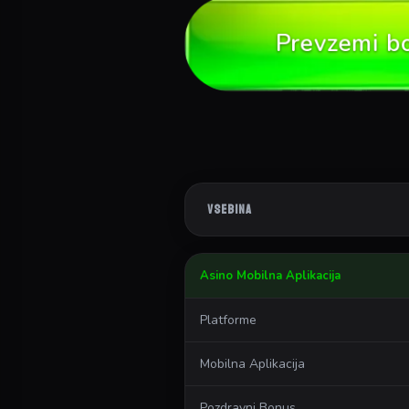
Prevzemi b
VSEBINA
Asino Mobilna Aplikacija
Platforme
Mobilna Aplikacija
Pozdravni Bonus