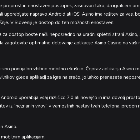
 je preprost in enostaven postopek, zasnovan tako, da igralcem om
 ali uporabljate napravo Android ali iOS, Asino ima rešitev za vas, 
ušnje. V Sloveniji je dostop do teh možnosti enostaven.
 za dostop boste našli neposredno na uradni spletni strani Asino, .
a zagotovite optimalno delovanje aplikacije Asino Casino na vaši n
sino ponuja brezhibno mobilno izkušnjo. Čeprav aplikacija Asino m
vilnikov glede aplikacij za igre na srečo, jo lahko prenesete nepo
Android uporablja vsaj različico 7.0 ali novejšo in ima dovolj pros
ev iz "neznanih virov" v varnostnih nastavitvah telefona, preden n
an Asino.
 mobilnim aplikacijam.