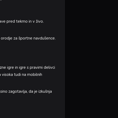
tave pred tekmo in v živo.
vo orodje za športne navdušence.
ne igre in igre s pravimi delivci
a visoka tudi na mobilnih
sino zagotavlja, da je izkušnja