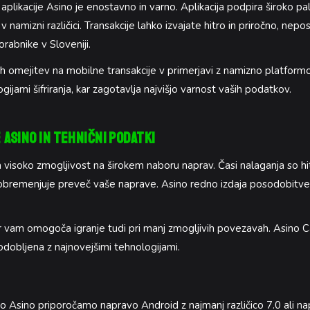
 aplikacije Asino je enostavno in varno. Aplikacija podpira široko 
o v namizni različici. Transakcije lahko izvajate hitro in priročno, n
rabnike v Sloveniji.
 omejitev na mobilne transakcije v primerjavi z namizno platformo.
gijami šifriranja, kar zagotavlja najvišjo varnost vaših podatkov.
 Asino in tehnični podatki
 visoko zmogljivost na širokem naboru naprav. Časi nalaganja so hitri
e obremenjuje preveč vaše naprave. Asino redno izdaja posodobitve 
vam omogoča igranje tudi pri manj zmogljivih povezavah. Asino Cas
dobljena z najnovejšimi tehnologijami.
jo Asino priporočamo napravo Android z najmanj različico 7.0 ali na