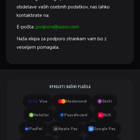
obdelave vaših osebnih podatkov, nas lahko
kontaktirate na:
E-pošta:
podpora@asino.com
Naša ekipa za podporo strankam vam bo z
veseljem pomagala.
SPREJETI NAČINI PLAČILA
Visa
Mastercard
Skrill
S
Neteller
Paysafecard
BLIK
N
P
BL
PayPal
Apple Pay
Google Pay
PP
AP
GP