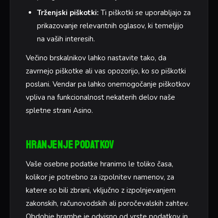
Trženjski piškotki:
Ti piškotki se uporabljajo za
prikazovanje relevantnih oglasov, ki temeljijo
na vaših interesih.
Večino brskalnikov lahko nastavite tako, da
zavrnejo piškotke ali vas opozorijo, ko so piškotki
poslani. Vendar pa lahko onemogočanje piškotkov
vpliva na funkcionalnost nekaterih delov naše
spletne strani Asino.
Hranjenje podatkov
Vaše osebne podatke hranimo le toliko časa,
kolikor je potrebno za izpolnitev namenov, za
katere so bili zbrani, vključno z izpolnjevanjem
zakonskih, računovodskih ali poročevalskih zahtev.
Obdobje hrambe je odvisno od vrste podatkov in