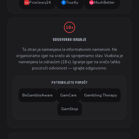
Przelewy24
Trustly
MuchBetter
T
MB
P24
18+
ODGOVORNO IGRANJE
Ta stran je namenjena le informativnim namenom. Ne
organiziramo iger na srečo ali sprejemamo stav. Vsebina je
namenjena le odraslim (18+). Igranje iger na srečo lahko
povzroči odvisnost — igrajte odgovorno.
POTREBUJETE POMOČ?
BeGambleAware
GamCare
Gambling Therapy
GamStop