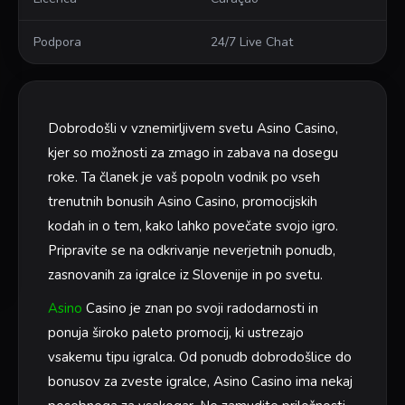
Podpora
24/7 Live Chat
Dobrodošli v vznemirljivem svetu Asino Casino,
kjer so možnosti za zmago in zabava na dosegu
roke. Ta članek je vaš popoln vodnik po vseh
trenutnih bonusih Asino Casino, promocijskih
kodah in o tem, kako lahko povečate svojo igro.
Pripravite se na odkrivanje neverjetnih ponudb,
zasnovanih za igralce iz Slovenije in po svetu.
Asino
Casino je znan po svoji radodarnosti in
ponuja široko paleto promocij, ki ustrezajo
vsakemu tipu igralca. Od ponudb dobrodošlice do
bonusov za zveste igralce, Asino Casino ima nekaj