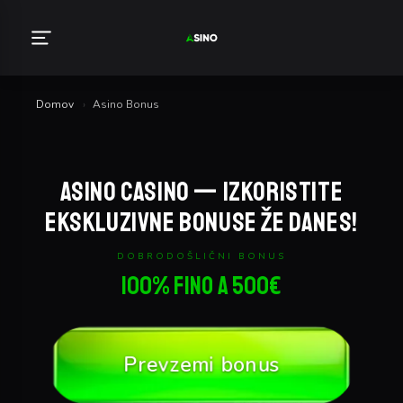
Domov
›
Asino Bonus
Asino Casino — Izkoristite
ekskluzivne bonuse že danes!
DOBRODOŠLIČNI BONUS
100% fino a 500€
Prevzemi bonus