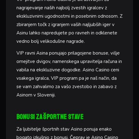
nagrajevanje naših najbolj zvestih igralcev z
ekskluzivnimi ugodnostmi in posebnim odnosom. Z
zbiranjem točk z igranjem vaših najljubših iger v
Asinu lahko napredujete po ravneh in odklenete
vedno bolj velikodušne nagrade.
VIP ravni Asina ponujajo prilagojene bonuse, višje
omejitve dvigov, namenskega upravitelja računa in
vabila na ekskluzivne dogodke. Asino Casino ceni
vsakega igralca, VIP program pa je naš način, da
se vam zahvalimo za vašo zvestobo in zabavo z
Asinom v Sloveniji.
Bonusi za športne stave
Za ljubitelje športnih stav Asino ponuja enako
bogato izkušnjo z bonusi. Čeprav je Asino Casino