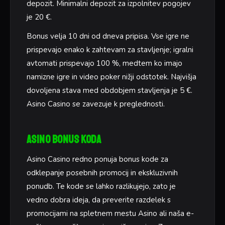
depozit. Minimalni depozit za izpolnitev pogojev
je 20 €.
Bonus velja 10 dni od dneva pripisa. Vse igre ne
prispevajo enako k zahtevam za stavljenje; igralni
avtomati prispevajo 100 %, medtem ko imajo
namizne igre in video poker nižji odstotek. Najvišja
dovoljena stava med obdobjem stavljenja je 5 €.
Asino Casino se zavezuje k preglednosti.
Asino Bonus Koda
Asino Casino redno ponuja bonus kode za
odklepanje posebnih promocij in ekskluzivnih
ponudb. Te kode se lahko razlikujejo, zato je
vedno dobra ideja, da preverite razdelek s
promocijami na spletnem mestu Asino ali naša e-