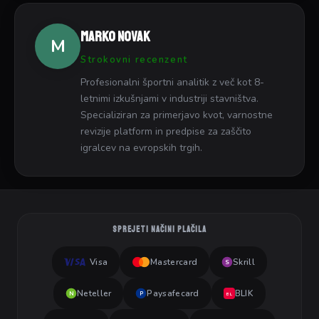
Marko Novak
M
Strokovni recenzent
Profesionalni športni analitik z več kot 8-
letnimi izkušnjami v industriji stavništva.
Specializiran za primerjavo kvot, varnostne
revizije platform in predpise za zaščito
igralcev na evropskih trgih.
SPREJETI NAČINI PLAČILA
Visa
Mastercard
Skrill
S
Neteller
Paysafecard
BLIK
N
P
BL