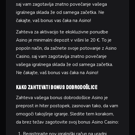
saj vam zagotavlja znatno povečanje vašega
igralnega sklada že od samega začetka. Ne
čakajte, vaš bonus vas čaka na Asino!
Zahteva za aktivacijo te ekskluzivne ponudbe
Asino je minimalni depozit v višini le 20 €. To je
popoln način, da začnete svoje potovanje z Asino
Casino, saj vam zagotavlja znatno povečanje
vašega igralnega sklada že od samega začetka.
Ne čakajte, vaš bonus vas čaka na Asino!
Kako zahtevati bonus dobrodošlice
Zahteva vašega bonus dobrodošlice Asino je
preprost in hiter postopek, zasnovan tako, da vam
omogoči takojšnje igranje. Sledite tem korakom,
da brez težav zagotovite svoj bonus Asino Casino:
Registrirajte nov igralniški račun na uradni