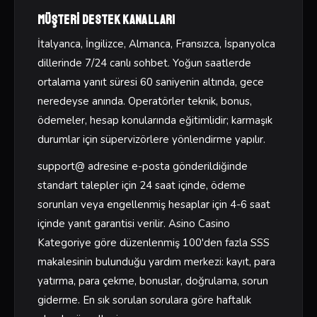
Müşteri Destek Kanalları
İtalyanca, İngilizce, Almanca, Fransızca, İspanyolca
dillerinde 7/24 canlı sohbet. Yoğun saatlerde
ortalama yanıt süresi 60 saniyenin altında, gece
neredeyse anında. Operatörler teknik, bonus,
ödemeler, hesap konularında eğitimlidir; karmaşık
durumlar için süpervizörlere yönlendirme yapılır.
support@ adresine e-posta gönderildiğinde
standart talepler için 24 saat içinde, ödeme
sorunları veya engellenmiş hesaplar için 4-6 saat
içinde yanıt garantisi verilir. Asino Casino
Kategoriye göre düzenlenmiş 100'den fazla SSS
makalesinin bulunduğu yardım merkezi: kayıt, para
yatırma, para çekme, bonuslar, doğrulama, sorun
giderme. En sık sorulan sorulara göre haftalık