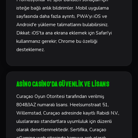
isteğe bağlı anlık bildirimler. Mobil uygulama
sayfasında daha fazla ayrıntı, PWA'yı iOS ve
Android'e yükleme talimatlarını bulabilirsiniz.
Dikkat: iOS'ta ana ekrana eklemek için Safari'yi
kullanmanız gerekir; Chrome bu özelliği
desteklemez.
Asino Casino'da Güvenlik ve Lisans
Curaçao Oyun Otoritesi tarafından verilmiş
8048/JAZ numaralı lisans. Heelsumstraat 51,
Willemstad, Curaçao adresinde kayıtlı Rabidi N.V.,
uluslararası standartlara uyumluluk için düzenli
olarak denetlenmektedir. Sertifika, Curaçao