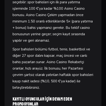
seçebilir: spor bahisleri için ilk para yatırma
işleminde 100 €'ya kadar %100 Asino Casino
bonusu. Asino Casino Çekim yapmadan önce
minimum 1.50 oranlı etkinliklerde 5× (para yatırma
+ bonus) bahis yapmanız gerekir. Bu teklif casino
bonusunun yerine geçer; seçim kayıt sırasında
yapılır ve geri alınamaz.
Spor bahisleri bölümü futbol, tenis, basketbol ve
diğer 27 spor dalını kapsar, maç öncesi ve canlı
bahis pazarları sunar. Asino Casino Rekabetçi
oranlar, hızlı arayüz. İlk bonusu, her Pazartesi
çevrim şartsız olarak yatırılan haftalık spor bahisleri
kayıp nakit iadesi (%10, 500 €'ya kadar) ile
birleştirebilirsiniz.
Kayıtlı Oyuncular İçin Devam Eden
Promosyonlar