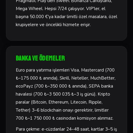
Pragmatic Play'den Sweet Bonanza Candyland,
Mega Wheel. Hepsi 7/24 çalışıyor. VIP'ler, el
başına 50.000 €'ya kadar limitli özel masalara, özel
krupiyelere ve öncelikli hizmete erişir.
Banka ve Ödemeler
Euro para yatırma işlemleri Visa, Mastercard (700
₺–175 000 ₺ anında), Skrill, Neteller, MuchBetter,
ecoPayz (700 ₺–350 000 ₺ anında), SEPA banka
havalesi (700 ₺–3 500 035 ₺–3 iş günü). Kripto
paralar (Bitcoin, Ethereum, Litecoin, Ripple,
Tether) 3–6 blockchain onayı gerektirir, limitler
700 ₺–1 750 000 ₺ casinodan komisyon alınmaz.
Para çekme: e-cüzdanlar 24–48 saat, kartlar 3–5 iş