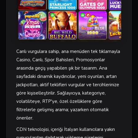
Canlı vurgulara sahip, ana menüden tek tıklamayla
Casino, Canlı, Spor Bahisleri, Promosyonlar
arasında geçiş yapabilen şık bir tasarım. Ana
sayfadaki dinamik kaydırıcılar, yeni oyunları, artan
jackpotları, aktif teklifleri vurgular ve tercihlerinize
göre kişiselleştirilir. Sağlayıcıya, kategoriye,
volatiliteye, RTP'ye, özel özelliklere göre
filtrelerle gelişmiş arama; yazarken otomatik
öneriler.
CDN teknolojisi, içeriği İtalyan kullanıcılara yakın
sunuculardan dağıtarak yükleme sürelerini