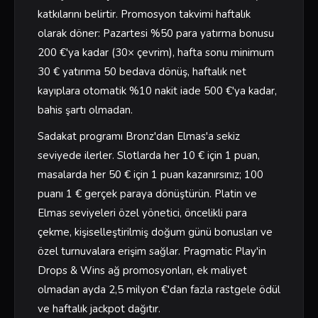
katkılarını belirtir. Promosyon takvimi haftalık
olarak döner: Pazartesi %50 para yatırma bonusu
200 €'ya kadar (30× çevrim), hafta sonu minimum
30 € yatırıma 50 bedava dönüş, haftalık net
kayıplara otomatik %10 nakit iade 500 €'ya kadar,
bahis şartı olmadan.
Sadakat programı Bronz'dan Elmas'a sekiz
seviyede ilerler. Slotlarda her 10 € için 1 puan,
masalarda her 50 € için 1 puan kazanırsınız; 100
puanı 1 € gerçek paraya dönüştürün. Platin ve
Elmas seviyeleri özel yönetici, öncelikli para
çekme, kişiselleştirilmiş doğum günü bonusları ve
özel turnuvalara erişim sağlar. Pragmatic Play'in
Drops & Wins ağ promosyonları, ek maliyet
olmadan ayda 2,5 milyon €'dan fazla rastgele ödül
ve haftalık jackpot dağıtır.