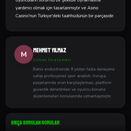
yardımcı olmak için tasarlanmıştır ve Asino
Casino'nun Türkiye'deki taahhüdünün bir parçasıdır.
Mehmet Yılmaz
M
Uzman İncelemeci
Bahis endüstrisinde 8 yıldan fazla deneyime
sahip profesyonel spor analisti. Avrupa
pazarlarında oran karşılaştırması, platform
güvenlik denetimleri ve oyuncu koruma
düzenlemeleri konularında uzmanlaşmıştır.
Sıkça sorulan sorular