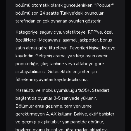
bölümü otomatik olarak güncellenirken, "Popüler"
bölümü son 24 saatte Türkiye'deki oyuncular
tarafından en çok oynanan oyunları gösterir.
Kategoriye, sağlayıcıya, volatiliteye, RTP'ye, özel
özelliklere (Megaways, aşamalı jackpotlar, bonus
satın alma) göre filtreleyin. Favorileri kişisel listeye
kaydedin. Gelişmiş arama, yazdıkça oyun önerir;
popülerliğe, çıkış tarihine veya alfabeye göre
sıralayabilirsiniz. Gelecekteki erişimler için
filtrelenmiş ayarları kaydedebilirsiniz.
Masaüstü ve mobil uyumluluğu %95+. Standart
bağlantıda oyunlar 3-5 saniyede yüklenir.
Bölümler arası gezinme, tam yenileme
gerektirmeyen AJAX kullanır. Bakiye, aktif bahisler
ve geçmiş, sıkıştırılabilir yan panelde görünür,
böylece oyunu kesintiye uğratmadan aktiviteyi