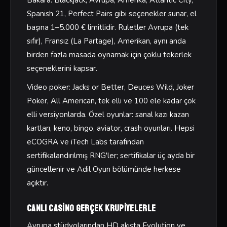
Spanish 21, Perfect Pairs gibi seçenekler sunar, el
başına 1–5.000 € limitlidir. Ruletler Avrupa (tek
sıfır), Fransız (La Partage), Amerikan, aynı anda
birden fazla masada oynamak için çoklu tekerlek
seçeneklerini kapsar.
Video poker: Jacks or Better, Deuces Wild, Joker
Poker, All American, tek elli ve 100 ele kadar çok
elli versiyonlarda. Özel oyunlar: sanal kazı kazan
kartları, keno, bingo, aviator, crash oyunları. Hepsi
eCOGRA ve iTech Labs tarafından
sertifikalandırılmış RNG'ler; sertifikalar üç ayda bir
güncellenir ve Adil Oyun bölümünde herkese
açıktır.
Canlı Casino Gerçek Krupiyelerle
Avrupa stüdyolarından HD akışta Evolution ve