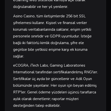
eGaming web sitesinde kamuya açık olarak
doğrulanabilir ve her yıl yenilenir.
Asino Casino, tüm iletişimlerde 256 bit SSL
şifrelemesi kullanır. Kişisel ve finansal veriler
korumalı veritabanlarında saklanır, erişim yetkili
personele sınırlıdır ve GDPR uyumludur. İsteğe
bağlı iki faktörlü kimlik doğrulama, şifre ele
geçirilse bile yetkisiz erişime karşı ek koruma
sağlar.
eCOGRA, iTech Labs, Gaming Laboratories
International tarafından sertifikalandırılmış RNG'ler.
Sertifikalar üç ayda bir güncellenir ve Adil Oyun
bölümünde yayınlanır. Her oyun için beyan edilmiş
RTP'ler. Genel ödeme yüzdeleri üçüncü taraflarca
aylık olarak denetlenir; raporlar müşteri
desteğinden talep edilebilir.