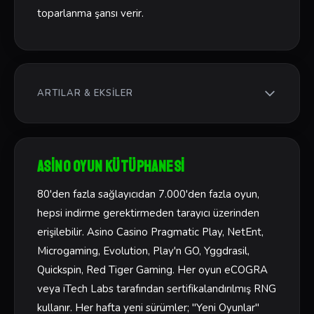
toparlanma şansı verir.
ARTILAR & EKSILER
ARTILAR
Yüksek kaliteli 3500'den fazla oyunun geniş seçimi.
Asino Oyun Kütüphanesi
Sadık oyuncular için özel ödüller sunan VIP programı.
80'den fazla sağlayıcıdan 7.000'den fazla oyun,
hepsi indirme gerektirmeden tarayıcı üzerinden
EKSILER
erişilebilir. Asino Casino Pragmatic Play, NetEnt,
Microgaming, Evolution, Play'n GO, Yggdrasil,
Curaçao lisansı her oyuncu tarafından tercih
edilmeyebilir.
Quickspin, Red Tiger Gaming. Her oyun eCOGRA
veya iTech Labs tarafından sertifikalandırılmış RNG
kullanır. Her hafta yeni sürümler; "Yeni Oyunlar"