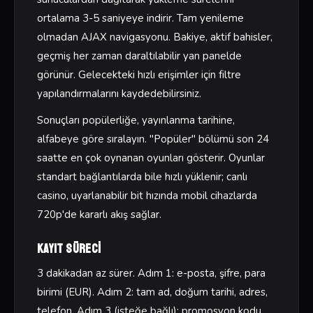
ortalama 3-5 saniyeye indirir. Tam yenileme
olmadan AJAX navigasyonu. Bakiye, aktif bahisler,
geçmiş her zaman daraltılabilir yan panelde
görünür. Gelecekteki hızlı erişimler için filtre
yapılandırmalarını kaydedebilirsiniz.
Sonuçları popülerliğe, yayınlanma tarihine,
alfabeye göre sıralayın. "Popüler" bölümü son 24
saatte en çok oynanan oyunları gösterir. Oyunlar
standart bağlantılarda bile hızlı yüklenir; canlı
casino, uyarlanabilir bit hızında mobil cihazlarda
720p'de kararlı akış sağlar.
Kayıt Süreci
3 dakikadan az sürer. Adım 1: e-posta, şifre, para
birimi (EUR). Adım 2: tam ad, doğum tarihi, adres,
telefon. Adım 3 (isteğe bağlı): promosyon kodu.