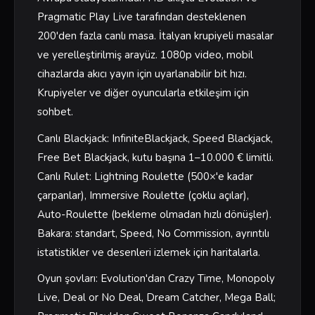
Pragmatic Play Live tarafından desteklenen
200'den fazla canlı masa. İtalyan krupiyeli masalar
ve yerelleştirilmiş arayüz. 1080p video, mobil
cihazlarda akıcı yayın için uyarlanabilir bit hızı.
Krupiyeler ve diğer oyuncularla etkileşim için
sohbet.
Canlı Blackjack: InfiniteBlackjack, Speed Blackjack,
Free Bet Blackjack, kutu başına 1–10.000 € limitli.
Canlı Rulet: Lightning Roulette (500×'e kadar
çarpanlar), Immersive Roulette (çoklu açılar),
Auto-Roulette (bekleme olmadan hızlı dönüşler).
Bakara: standart, Speed, No Commission, ayrıntılı
istatistikler ve desenleri izlemek için haritalarla.
Oyun şovları: Evolution'dan Crazy Time, Monopoly
Live, Deal or No Deal, Dream Catcher, Mega Ball;