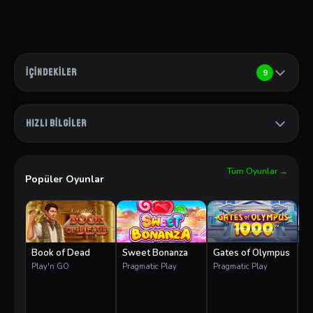
İÇINDEKILER
9
HIZLI BILGILER
Tüm Oyunlar →
Popüler Oyunlar
Book of Dead
Sweet Bonanza
Gates of Olympus
B
Play'n GO
Pragmatic Play
Pragmatic Play
Pr