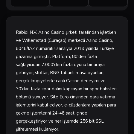
Rabidi N.V. Asino Casino şirketi tarafından işletilen
ve Willemstad (Curaçao) merkezli Asino Casino,
8048/JAZ numaralı lisansıyla 2019 yılında Türkiye
pazarına girmiştir. Platform, 80'den fazla
sağlayıcıdan 7.000'den fazla oyunu bir araya
getiriyor; slotlar, RNG tabanlı masa oyunları,
gerçek krupiyelerle canlı Casino deneyimi ve
30'dan fazla spor dalını kapsayan bir spor bahisleri
bölümü sunuyor. Site Euro cinsinden para yatırma
işlemlerini kabul ediyor, e-cüzdanlara yapılan para
çekme işlemlerini 24-48 saat içinde
gerçekleştiriyor ve her işlemde 256 bit SSL
şifrelemesi kullanıyor.