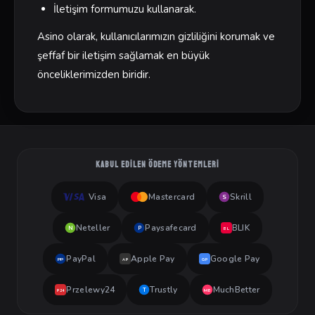
İletişim formumuzu kullanarak.
Asino olarak, kullanıcılarımızın gizliliğini korumak ve
şeffaf bir iletişim sağlamak en büyük
önceliklerimizden biridir.
KABUL EDILEN ÖDEME YÖNTEMLERI
Visa
Mastercard
Skrill
S
Neteller
Paysafecard
BLIK
N
P
BL
PayPal
Apple Pay
Google Pay
PP
AP
GP
Przelewy24
Trustly
MuchBetter
T
MB
P24