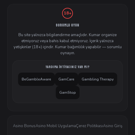
18+
SORUMLU OYUN
Bu site yalnızca bilgilendirme amaçlıdır. Kumar organize
etmiyoruz veya bahis kabul etmiyoruz. İçerik yalnızca
yetişkinler (18+) içindir. Kumar bağımlılık yapabilir — sorumlu
oynayın.
YARDIMA İHTIYACINIZ VAR MI?
BeGambleAware
GamCare
Gambling Therapy
GamStop
Asino Bonus
Asino Mobil Uygulama
Çerez Politikası
Asino Giriş