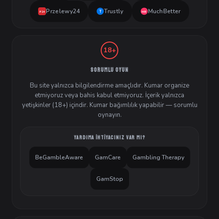
Przelewy24
Trustly
MuchBetter
T
MB
P24
18+
SORUMLU OYUN
Bu site yalnızca bilgilendirme amaçlıdır. Kumar organize
etmiyoruz veya bahis kabul etmiyoruz. İçerik yalnızca
yetişkinler (18+) içindir. Kumar bağımlılık yapabilir — sorumlu
oynayın.
YARDIMA İHTIYACINIZ VAR MI?
BeGambleAware
GamCare
Gambling Therapy
GamStop