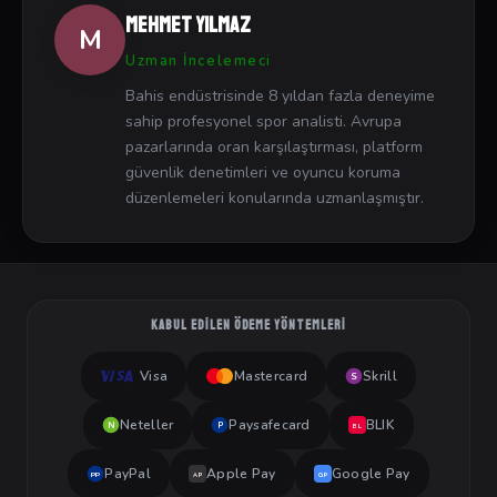
Mehmet Yılmaz
M
Uzman İncelemeci
Bahis endüstrisinde 8 yıldan fazla deneyime
sahip profesyonel spor analisti. Avrupa
pazarlarında oran karşılaştırması, platform
güvenlik denetimleri ve oyuncu koruma
düzenlemeleri konularında uzmanlaşmıştır.
KABUL EDILEN ÖDEME YÖNTEMLERI
Visa
Mastercard
Skrill
S
Neteller
Paysafecard
BLIK
N
P
BL
PayPal
Apple Pay
Google Pay
PP
AP
GP