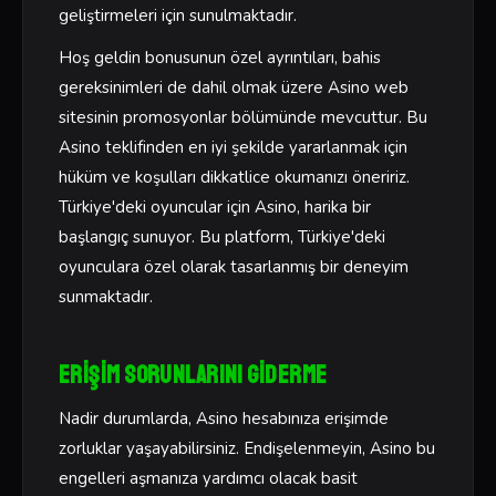
geliştirmeleri için sunulmaktadır.
Hoş geldin bonusunun özel ayrıntıları, bahis
gereksinimleri de dahil olmak üzere Asino web
sitesinin promosyonlar bölümünde mevcuttur. Bu
Asino teklifinden en iyi şekilde yararlanmak için
hüküm ve koşulları dikkatlice okumanızı öneririz.
Türkiye'deki oyuncular için Asino, harika bir
başlangıç sunuyor. Bu platform, Türkiye'deki
oyunculara özel olarak tasarlanmış bir deneyim
sunmaktadır.
Erişim Sorunlarını Giderme
Nadir durumlarda, Asino hesabınıza erişimde
zorluklar yaşayabilirsiniz. Endişelenmeyin, Asino bu
engelleri aşmanıza yardımcı olacak basit