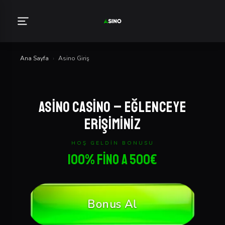
Ana Sayfa
›
Asino Giriş
Asino Casino – Eğlenceye
Erişiminiz
HOŞ GELDIN BONUSU
100% fino a 500€
Bonus Al