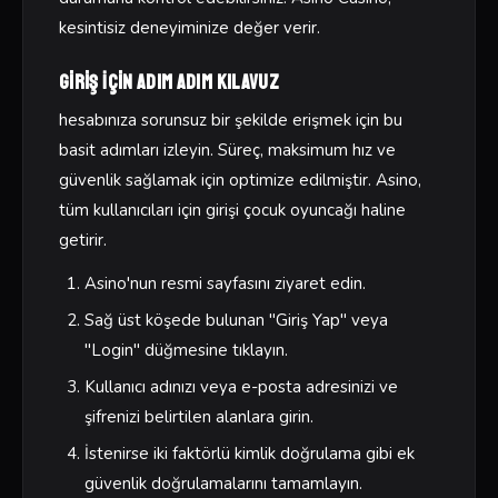
kesintisiz deneyiminize değer verir.
Giriş İçin Adım Adım Kılavuz
hesabınıza sorunsuz bir şekilde erişmek için bu
basit adımları izleyin. Süreç, maksimum hız ve
güvenlik sağlamak için optimize edilmiştir. Asino,
tüm kullanıcıları için girişi çocuk oyuncağı haline
getirir.
Asino'nun resmi sayfasını ziyaret edin.
Sağ üst köşede bulunan "Giriş Yap" veya
"Login" düğmesine tıklayın.
Kullanıcı adınızı veya e-posta adresinizi ve
şifrenizi belirtilen alanlara girin.
İstenirse iki faktörlü kimlik doğrulama gibi ek
güvenlik doğrulamalarını tamamlayın.