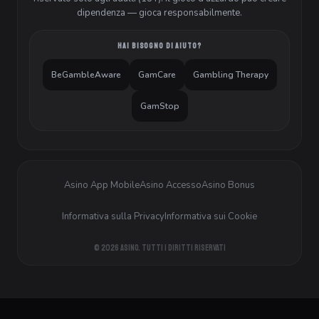
dipendenza — gioca responsabilmente.
HAI BISOGNO DI AIUTO?
BeGambleAware
GamCare
Gambling Therapy
GamStop
Asino App Mobile
Asino Accesso
Asino Bonus
Informativa sulla Privacy
Informativa sui Cookie
© 2026 Asino. Tutti i diritti riservati