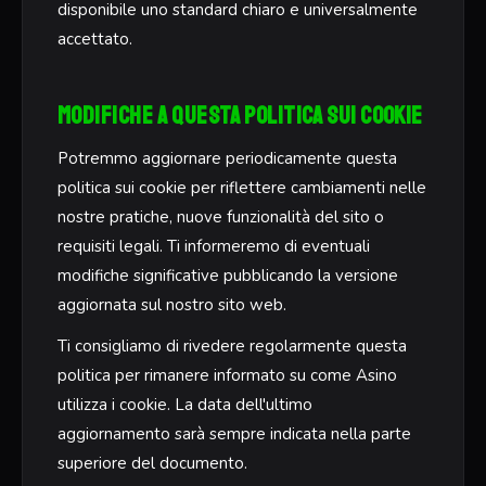
disponibile uno standard chiaro e universalmente
accettato.
Modifiche a Questa Politica sui Cookie
Potremmo aggiornare periodicamente questa
politica sui cookie per riflettere cambiamenti nelle
nostre pratiche, nuove funzionalità del sito o
requisiti legali. Ti informeremo di eventuali
modifiche significative pubblicando la versione
aggiornata sul nostro sito web.
Ti consigliamo di rivedere regolarmente questa
politica per rimanere informato su come Asino
utilizza i cookie. La data dell'ultimo
aggiornamento sarà sempre indicata nella parte
superiore del documento.