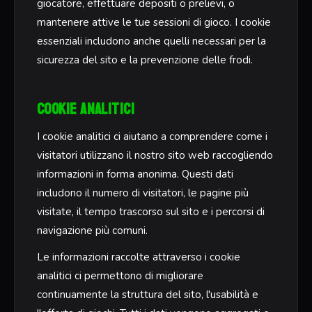
giocatore, effettuare depositi o prelievi, o
mantenere attive le tue sessioni di gioco. I cookie
essenziali includono anche quelli necessari per la
sicurezza del sito e la prevenzione delle frodi.
Cookie Analitici
I cookie analitici ci aiutano a comprendere come i
visitatori utilizzano il nostro sito web raccogliendo
informazioni in forma anonima. Questi dati
includono il numero di visitatori, le pagine più
visitate, il tempo trascorso sul sito e i percorsi di
navigazione più comuni.
Le informazioni raccolte attraverso i cookie
analitici ci permettono di migliorare
continuamente la struttura del sito, l'usabilità e