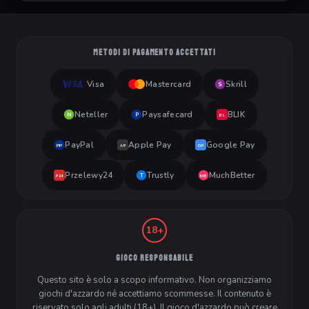
METODI DI PAGAMENTO ACCETTATI
Visa
Mastercard
Skrill
S
Neteller
Paysafecard
BLIK
N
P
BL
PayPal
Apple Pay
Google Pay
PP
AP
GP
Przelewy24
Trustly
MuchBetter
T
MB
P24
18+
GIOCO RESPONSABILE
Questo sito è solo a scopo informativo. Non organizziamo
giochi d'azzardo né accettiamo scommesse. Il contenuto è
riservato solo agli adulti (18+). Il gioco d'azzardo può creare