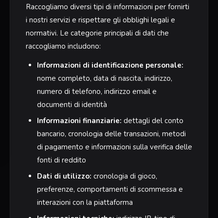
Raccogliamo diversi tipi di informazioni per fornirti
i nostri servizi e rispettare gli obblighi legali e
normativi. Le categorie principali di dati che
raccogliamo includono:
Informazioni di identificazione personale:
nome completo, data di nascita, indirizzo,
numero di telefono, indirizzo email e
documenti di identità
Informazioni finanziarie:
dettagli del conto
bancario, cronologia delle transazioni, metodi
di pagamento e informazioni sulla verifica delle
fonti di reddito
Dati di utilizzo:
cronologia di gioco,
preferenze, comportamenti di scommessa e
interazioni con la piattaforma