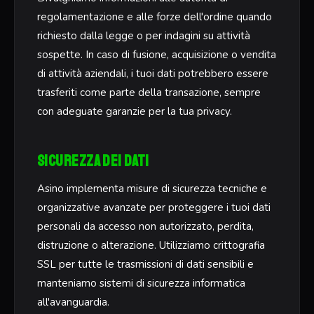
regolamentazione e alle forze dell'ordine quando
richiesto dalla legge o per indagini su attività
sospette. In caso di fusione, acquisizione o vendita
di attività aziendali, i tuoi dati potrebbero essere
trasferiti come parte della transazione, sempre
con adeguate garanzie per la tua privacy.
Sicurezza dei Dati
Asino implementa misure di sicurezza tecniche e
organizzative avanzate per proteggere i tuoi dati
personali da accesso non autorizzato, perdita,
distruzione o alterazione. Utilizziamo crittografia
SSL per tutte le trasmissioni di dati sensibili e
manteniamo sistemi di sicurezza informatica
all'avanguardia.