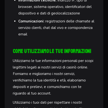
Informazioni tecniche:
indirizzo IP, tipo di
browser, sistema operativo, identificatori del
dispositivo e dati di geolocalizzazione
Comunicazioni:
registrazioni delle chiamate al
servizio clienti, chat dal vivo e corrispondenza
email
Come Utilizziamo le Tue Informazioni
Utilizziamo le tue informazioni personali per scopi
legittimi legati ai nostri servizi di casinò online.
Forniamo e miglioriamo i nostri servizi,
verifichiamo la tua identità e età, elaboriamo
depositi e prelievi, e comunichiamo con te
riguardo al tuo account.
Utilizziamo i tuoi dati per rispettare i nostri