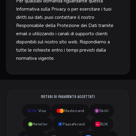
Per qualsiasi domanda riguardante questa
Informativa sulla Privacy o per esercitare i tuoi
diritti sui dati, puoi contattare il nostro
Responsabile della Protezione dei Dati tramite
email o utilizzando i canali di supporto clienti
disponibili sul nostro sito web. Rispondiamo a
tutte le richieste entro i tempi previsti dalla
normativa vigente.
METODI DI PAGAMENTO ACCETTATI
Visa
Mastercard
Skrill
S
Neteller
Paysafecard
BLIK
N
P
BL