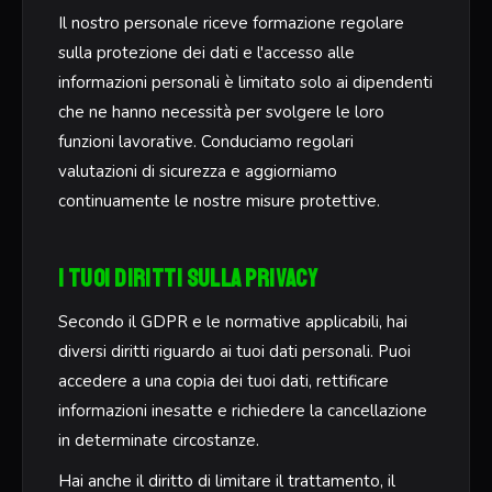
Il nostro personale riceve formazione regolare
sulla protezione dei dati e l'accesso alle
informazioni personali è limitato solo ai dipendenti
che ne hanno necessità per svolgere le loro
funzioni lavorative. Conduciamo regolari
valutazioni di sicurezza e aggiorniamo
continuamente le nostre misure protettive.
I Tuoi Diritti sulla Privacy
Secondo il GDPR e le normative applicabili, hai
diversi diritti riguardo ai tuoi dati personali. Puoi
accedere a una copia dei tuoi dati, rettificare
informazioni inesatte e richiedere la cancellazione
in determinate circostanze.
Hai anche il diritto di limitare il trattamento, il