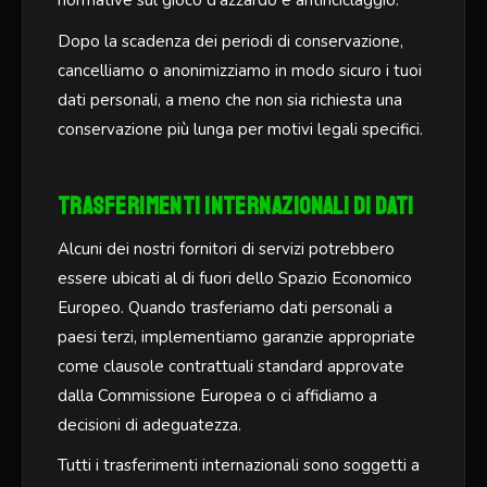
normative sul gioco d'azzardo e antiriciclaggio.
Dopo la scadenza dei periodi di conservazione,
cancelliamo o anonimizziamo in modo sicuro i tuoi
dati personali, a meno che non sia richiesta una
conservazione più lunga per motivi legali specifici.
Trasferimenti Internazionali di Dati
Alcuni dei nostri fornitori di servizi potrebbero
essere ubicati al di fuori dello Spazio Economico
Europeo. Quando trasferiamo dati personali a
paesi terzi, implementiamo garanzie appropriate
come clausole contrattuali standard approvate
dalla Commissione Europea o ci affidiamo a
decisioni di adeguatezza.
Tutti i trasferimenti internazionali sono soggetti a