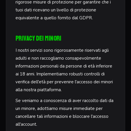
rigorose misure di protezione per garantire che i
tuoi dati ricevano un livello di protezione
equivalente a quello fornito dal GDPR.
Privacy dei Minori
I nostri servizi sono rigorosamente riservati agli
adulti e non raccogliamo consapevolmente
informazioni personali da persone di età inferiore
ai 18 anni. Implementiamo robusti controlli di
verifica dell'età per prevenire l'accesso dei minori
alla nostra piattaforma.
Se veniamo a conoscenza di aver raccolto dati da
un minore, adottiamo misure immediate per
cancellare tali informazioni e bloccare l'accesso
all'account.